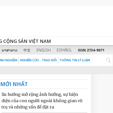
G CỘNG SẢN VIỆT NAM
ພາສາລາວ
中文
ENGLISH
ESPAÑOL
ISSN 2734-9071
KINH NGHIỆM
NGHIÊN CỨU - TRAO ĐỔI
THÔNG TIN LÝ LUẬN
MỚI NHẤT
Xu hướng mở rộng ảnh hưởng, sự hiện
diện của con người ngoài không gian vũ
trụ và những vấn đề đặt ra