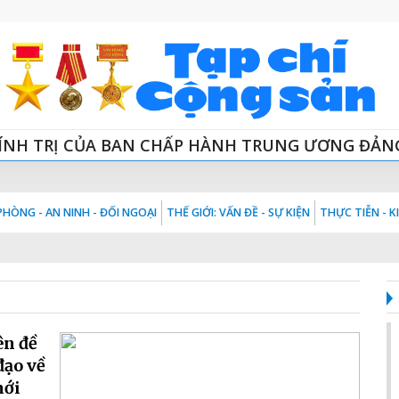
ÍNH TRỊ CỦA BAN CHẤP HÀNH TRUNG ƯƠNG ĐẢN
HÒNG - AN NINH - ĐỐI NGOẠI
THẾ GIỚI: VẤN ĐỀ - SỰ KIỆN
THỰC TIỄN - 
ên đề
đạo về
mới