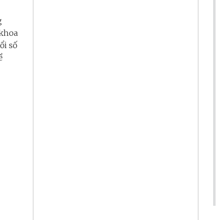
g
 khoa
ổi số
ề