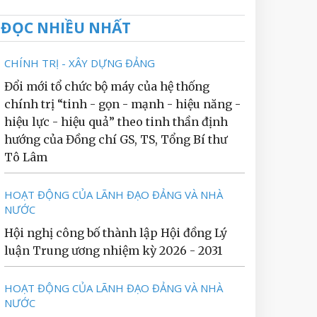
ĐỌC NHIỀU NHẤT
CHÍNH TRỊ - XÂY DỰNG ĐẢNG
Đổi mới tổ chức bộ máy của hệ thống
chính trị “tinh - gọn - mạnh - hiệu năng -
hiệu lực - hiệu quả” theo tinh thần định
hướng của Đồng chí GS, TS, Tổng Bí thư
Tô Lâm
HOẠT ĐỘNG CỦA LÃNH ĐẠO ĐẢNG VÀ NHÀ
NƯỚC
Hội nghị công bố thành lập Hội đồng Lý
luận Trung ương nhiệm kỳ 2026 - 2031
HOẠT ĐỘNG CỦA LÃNH ĐẠO ĐẢNG VÀ NHÀ
NƯỚC