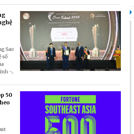
ng
 nghệ
ng Sao
ệ số
ủa
h -...
op 50
theo
ast