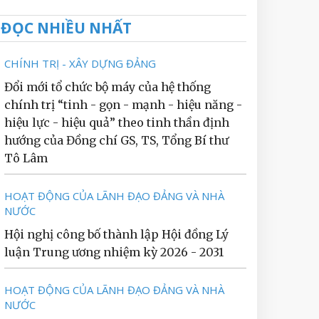
ĐỌC NHIỀU NHẤT
CHÍNH TRỊ - XÂY DỰNG ĐẢNG
Đổi mới tổ chức bộ máy của hệ thống
chính trị “tinh - gọn - mạnh - hiệu năng -
hiệu lực - hiệu quả” theo tinh thần định
hướng của Đồng chí GS, TS, Tổng Bí thư
Tô Lâm
HOẠT ĐỘNG CỦA LÃNH ĐẠO ĐẢNG VÀ NHÀ
NƯỚC
Hội nghị công bố thành lập Hội đồng Lý
luận Trung ương nhiệm kỳ 2026 - 2031
HOẠT ĐỘNG CỦA LÃNH ĐẠO ĐẢNG VÀ NHÀ
NƯỚC