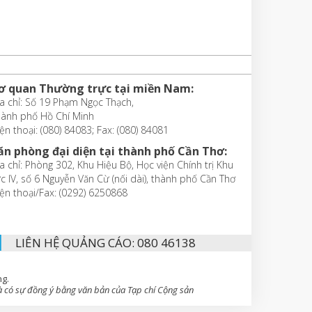
ơ quan Thường trực tại miền Nam:
a chỉ: Số 19 Phạm Ngọc Thạch,
hành phố Hồ Chí Minh
ện thoại: (080) 84083; Fax: (080) 84081
ăn phòng đại diện tại thành phố Cần Thơ:
a chỉ: Phòng 302, Khu Hiệu Bộ, Học viện Chính trị Khu
c IV, số 6 Nguyễn Văn Cừ (nối dài), thành phố Cần Thơ
ện thoại/Fax: (0292) 6250868
LIÊN HỆ QUẢNG CÁO: 080 46138
ng.
 có sự đồng ý bằng văn bản của Tạp chí Cộng sản