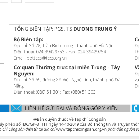
TỔNG BIÊN TẬP: PGS, TS
DƯƠNG TRUNG Ý
Bộ Biên tập:
C
Địa chỉ: Số 28, Trần Bình Trọng - thành phố Hà Nội
Đị
Điện thoại: 024 39429753 - Fax: 024 39429754
T
Email: bbttccs@tccs.org.vn
Đi
Cơ quan Thường trực tại miền Trung - Tây
V
Nguyên:
Đị
Địa chỉ: Số 69, đường Xô Viết Nghệ Tĩnh, thành phố Đà
vự
Nẵng
Đi
Điện thoại: (080) 51 301; Fax: (080) 51 303
LIÊN HỆ GỬI BÀI VÀ ĐÓNG GÓP Ý KIẾN
@Bản quyền thuộc về Tạp chí Cộng sản
ấy phép số 436/GP-BTTTT ngày 14-10-2019 của Bộ Thông tin và Truyền thô
chí Cộng sản điện tử tại địa chỉ
www.tapchicongsan.org.vn
phải dẫn nguồn và