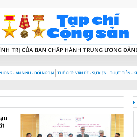
ÍNH TRỊ CỦA BAN CHẤP HÀNH TRUNG ƯƠNG ĐẢN
HÒNG - AN NINH - ĐỐI NGOẠI
THẾ GIỚI: VẤN ĐỀ - SỰ KIỆN
THỰC TIỄN - 
hạn
át