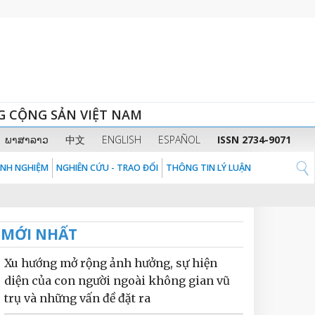
G CỘNG SẢN VIỆT NAM
ພາສາລາວ
中文
ENGLISH
ESPAÑOL
ISSN 2734-9071
KINH NGHIỆM
NGHIÊN CỨU - TRAO ĐỔI
THÔNG TIN LÝ LUẬN
MỚI NHẤT
Xu hướng mở rộng ảnh hưởng, sự hiện
diện của con người ngoài không gian vũ
trụ và những vấn đề đặt ra