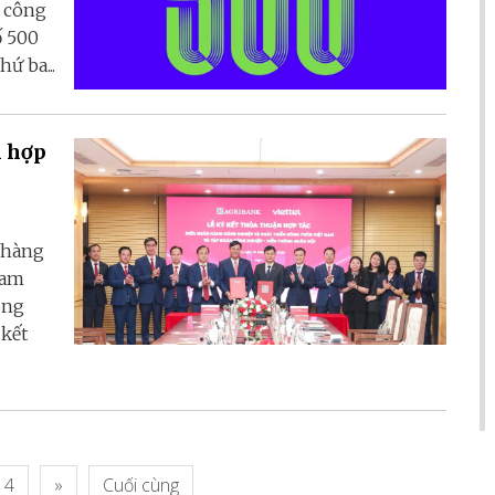
e công
ố 500
ứ ba...
n hợp
 hàng
Nam
ông
 kết
4
»
Cuối cùng