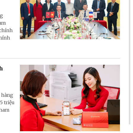
ng
Nam
 chính
chính
ch
h hàng
5 triệu
tham