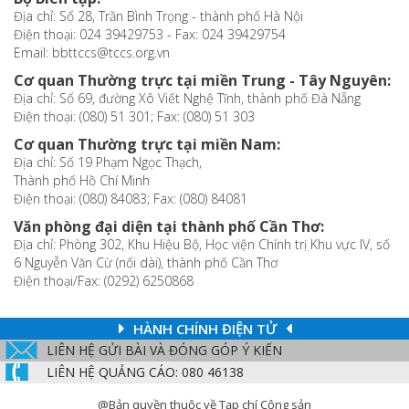
Địa chỉ: Số 28, Trần Bình Trọng - thành phố Hà Nội
Điện thoại: 024 39429753 - Fax: 024 39429754
Email: bbttccs@tccs.org.vn
Cơ quan Thường trực tại miền Trung - Tây Nguyên:
Địa chỉ: Số 69, đường Xô Viết Nghệ Tĩnh, thành phố Đà Nẵng
Điện thoại: (080) 51 301; Fax: (080) 51 303
Cơ quan Thường trực tại miền Nam:
Địa chỉ: Số 19 Phạm Ngọc Thạch,
Thành phố Hồ Chí Minh
Điện thoại: (080) 84083; Fax: (080) 84081
Văn phòng đại diện tại thành phố Cần Thơ:
Địa chỉ: Phòng 302, Khu Hiệu Bộ, Học viện Chính trị Khu vực IV, số
6 Nguyễn Văn Cừ (nối dài), thành phố Cần Thơ
Điện thoại/Fax: (0292) 6250868
HÀNH CHÍNH ĐIỆN TỬ
LIÊN HỆ GỬI BÀI VÀ ĐÓNG GÓP Ý KIẾN
LIÊN HỆ QUẢNG CÁO: 080 46138
@Bản quyền thuộc về Tạp chí Cộng sản