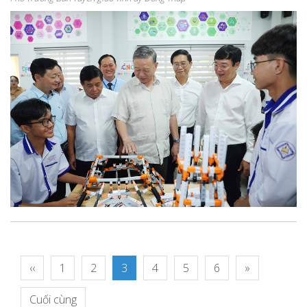
‹‹
1
2
3
4
5
6
»
Cuối cùng