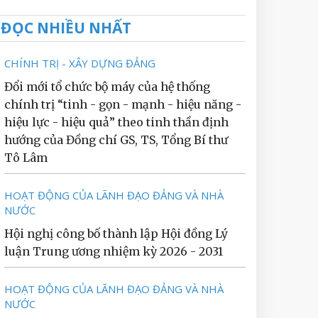
ĐỌC NHIỀU NHẤT
CHÍNH TRỊ - XÂY DỰNG ĐẢNG
Đổi mới tổ chức bộ máy của hệ thống
chính trị “tinh - gọn - mạnh - hiệu năng -
hiệu lực - hiệu quả” theo tinh thần định
hướng của Đồng chí GS, TS, Tổng Bí thư
Tô Lâm
HOẠT ĐỘNG CỦA LÃNH ĐẠO ĐẢNG VÀ NHÀ
NƯỚC
Hội nghị công bố thành lập Hội đồng Lý
luận Trung ương nhiệm kỳ 2026 - 2031
HOẠT ĐỘNG CỦA LÃNH ĐẠO ĐẢNG VÀ NHÀ
NƯỚC