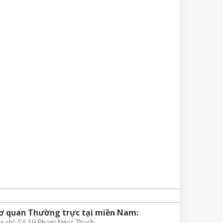
ơ quan Thường trực tại miền Nam:
a chỉ: Số 19 Phạm Ngọc Thạch,