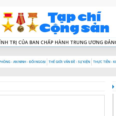
ÍNH TRỊ CỦA BAN CHẤP HÀNH TRUNG ƯƠNG ĐẢN
HÒNG - AN NINH - ĐỐI NGOẠI
THẾ GIỚI: VẤN ĐỀ - SỰ KIỆN
THỰC TIỄN - 