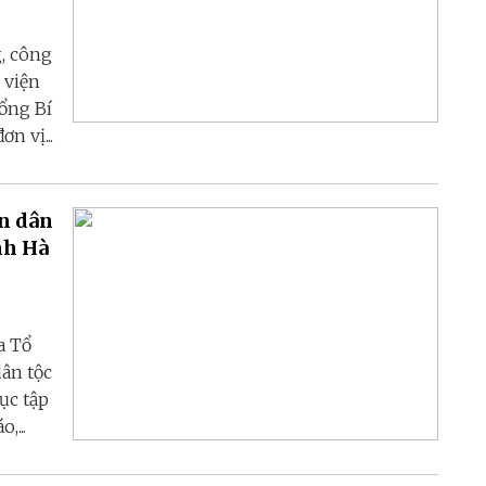
, công
 viện
ổng Bí
n vị...
àn dân
nh Hà
a Tổ
dân tộc
ục tập
,...