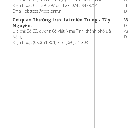
Điện thoại: 024 39429753 - Fax: 024 39429754
T
Email: bbttccs@tccs.org.vn
Đi
Cơ quan Thường trực tại miền Trung - Tây
V
Nguyên:
Đị
Địa chỉ: Số 69, đường Xô Viết Nghệ Tĩnh, thành phố Đà
vự
Nẵng
Đi
Điện thoại: (080) 51 301; Fax: (080) 51 303