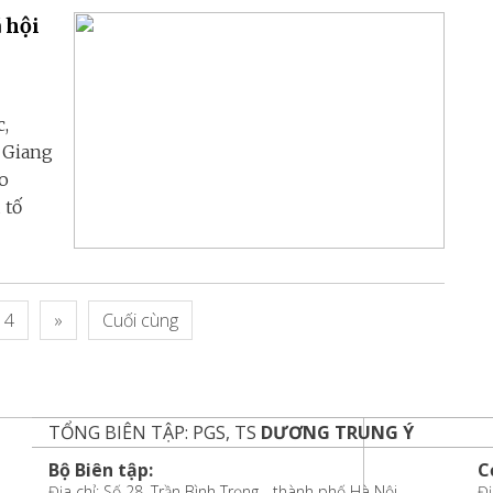
 hội
,
à Giang
ạo
 tố
4
»
Cuối cùng
TỔNG BIÊN TẬP: PGS, TS
DƯƠNG TRUNG Ý
Bộ Biên tập:
C
Địa chỉ: Số 28, Trần Bình Trọng - thành phố Hà Nội
Đị