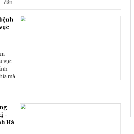
dân.
 bệnh
vực
ám
u vực
hính
ghĩa mà
ông
ị -
nh Hà