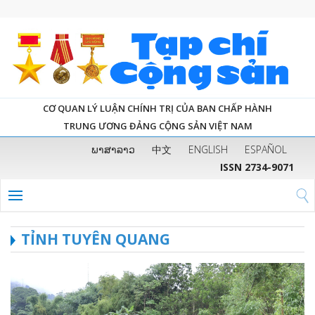
CƠ QUAN LÝ LUẬN CHÍNH TRỊ CỦA BAN CHẤP HÀNH
TRUNG ƯƠNG ĐẢNG CỘNG SẢN VIỆT NAM
ພາສາລາວ
中文
ENGLISH
ESPAÑOL
ISSN 2734-9071
TỈNH TUYÊN QUANG