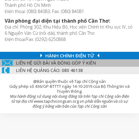
Thành phố Hồ Chí Minh
Điện thoại: (080) 84083; Fax: (080) 84081
Văn phòng đại diện tại thành phố Cần Thơ:
Địa chỉ: Phòng 302, Khu Hiệu Bộ, Học viện Chính trị Khu vực IV, số
6 Nguyễn Văn Cừ (nối dài), thành phố Cần Thơ
Điện thoại/Fax: (0292) 6250868
HÀNH CHÍNH ĐIỆN TỬ
LIÊN HỆ GỬI BÀI VÀ ĐÓNG GÓP Ý KIẾN
LIÊN HỆ QUẢNG CÁO: 080 46138
@Bản quyền thuộc về Tạp chí Cộng sản
Giấy phép số 436/GP-BTTTT ngày 14-10-2019 của Bộ Thông tin và
Truyền thông.
Mọi hành động sử dụng nội dung đăng tải trên Tạp chí Cộng sản điện
tử tại địa chỉ
www.tapchicongsan.org.vn
phải dẫn nguồn và có sự
đồng ý bằng văn bản của Tạp chí Cộng sản