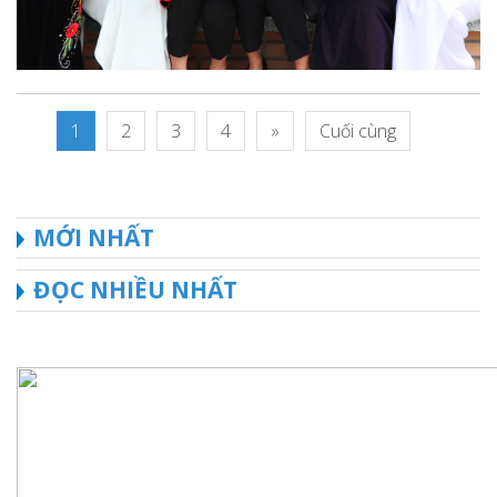
1
2
3
4
»
Cuối cùng
MỚI NHẤT
ĐỌC NHIỀU NHẤT