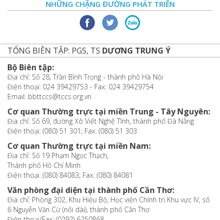
NHỮNG CHẶNG ĐƯỜNG PHÁT TRIỂN
TỔNG BIÊN TẬP: PGS, TS
DƯƠNG TRUNG Ý
Bộ Biên tập:
Địa chỉ: Số 28, Trần Bình Trọng - thành phố Hà Nội
Điện thoại: 024 39429753 - Fax: 024 39429754
Email: bbttccs@tccs.org.vn
Cơ quan Thường trực tại miền Trung - Tây Nguyên:
Địa chỉ: Số 69, đường Xô Viết Nghệ Tĩnh, thành phố Đà Nẵng
Điện thoại: (080) 51 301; Fax: (080) 51 303
Cơ quan Thường trực tại miền Nam:
Địa chỉ: Số 19 Phạm Ngọc Thạch,
Thành phố Hồ Chí Minh
Điện thoại: (080) 84083; Fax: (080) 84081
Văn phòng đại diện tại thành phố Cần Thơ:
Địa chỉ: Phòng 302, Khu Hiệu Bộ, Học viện Chính trị Khu vực IV, số
6 Nguyễn Văn Cừ (nối dài), thành phố Cần Thơ
Điện thoại/Fax: (0292) 6250868