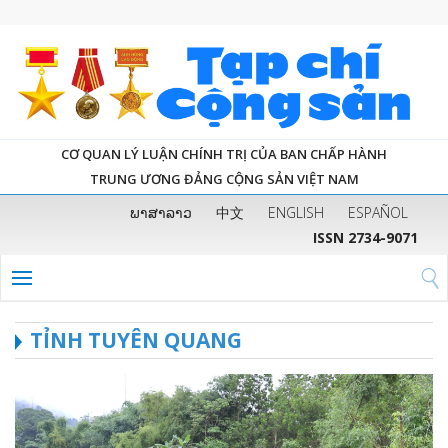
CƠ QUAN LÝ LUẬN CHÍNH TRỊ CỦA BAN CHẤP HÀNH
TRUNG ƯƠNG ĐẢNG CỘNG SẢN VIỆT NAM
ພາສາລາວ
中文
ENGLISH
ESPAÑOL
ISSN 2734-9071
TỈNH TUYÊN QUANG