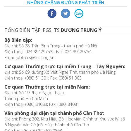
NHỮNG CHẶNG ĐƯỜNG PHÁT TRIỂN
TỔNG BIÊN TẬP: PGS, TS
DƯƠNG TRUNG Ý
Bộ Biên tập:
Địa chỉ: Số 28, Trần Bình Trọng - thành phố Hà Nội
Điện thoại: 024 39429753 - Fax: 024 39429754
Email: bbttccs@tccs.org.vn
Cơ quan Thường trực tại miền Trung - Tây Nguyên:
Địa chỉ: Số 69, đường Xô Viết Nghệ Tĩnh, thành phố Đà Nẵng
Điện thoại: (080) 51 301; Fax: (080) 51 303
Cơ quan Thường trực tại miền Nam:
Địa chỉ: Số 19 Phạm Ngọc Thạch,
Thành phố Hồ Chí Minh
Điện thoại: (080) 84083; Fax: (080) 84081
Văn phòng đại diện tại thành phố Cần Thơ:
Địa chỉ: Phòng 302, Khu Hiệu Bộ, Học viện Chính trị Khu vực IV, số
6 Nguyễn Văn Cừ (nối dài), thành phố Cần Thơ
Điện thoại/Fax: (0292) 6250868