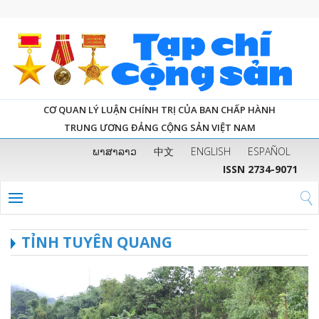
CƠ QUAN LÝ LUẬN CHÍNH TRỊ CỦA BAN CHẤP HÀNH
TRUNG ƯƠNG ĐẢNG CỘNG SẢN VIỆT NAM
ພາສາລາວ
中文
ENGLISH
ESPAÑOL
ISSN 2734-9071
TỈNH TUYÊN QUANG