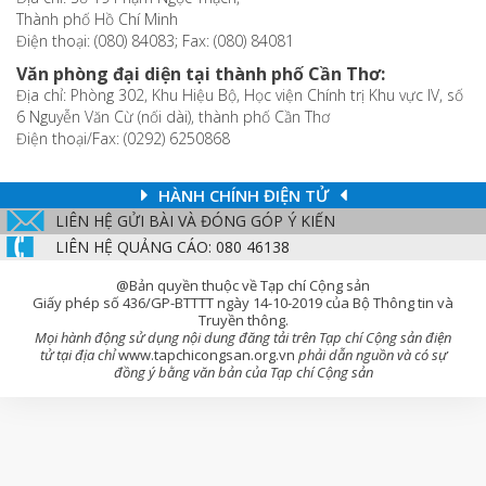
Thành phố Hồ Chí Minh
Điện thoại: (080) 84083; Fax: (080) 84081
Văn phòng đại diện tại thành phố Cần Thơ:
Địa chỉ: Phòng 302, Khu Hiệu Bộ, Học viện Chính trị Khu vực IV, số
6 Nguyễn Văn Cừ (nối dài), thành phố Cần Thơ
Điện thoại/Fax: (0292) 6250868
HÀNH CHÍNH ĐIỆN TỬ
LIÊN HỆ GỬI BÀI VÀ ĐÓNG GÓP Ý KIẾN
LIÊN HỆ QUẢNG CÁO: 080 46138
@Bản quyền thuộc về Tạp chí Cộng sản
Giấy phép số 436/GP-BTTTT ngày 14-10-2019 của Bộ Thông tin và
Truyền thông.
Mọi hành động sử dụng nội dung đăng tải trên Tạp chí Cộng sản điện
tử tại địa chỉ
www.tapchicongsan.org.vn
phải dẫn nguồn và có sự
đồng ý bằng văn bản của Tạp chí Cộng sản