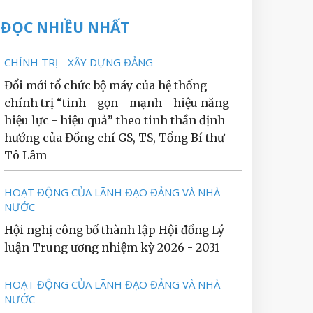
ĐỌC NHIỀU NHẤT
CHÍNH TRỊ - XÂY DỰNG ĐẢNG
Đổi mới tổ chức bộ máy của hệ thống
chính trị “tinh - gọn - mạnh - hiệu năng -
hiệu lực - hiệu quả” theo tinh thần định
hướng của Đồng chí GS, TS, Tổng Bí thư
Tô Lâm
HOẠT ĐỘNG CỦA LÃNH ĐẠO ĐẢNG VÀ NHÀ
NƯỚC
Hội nghị công bố thành lập Hội đồng Lý
luận Trung ương nhiệm kỳ 2026 - 2031
HOẠT ĐỘNG CỦA LÃNH ĐẠO ĐẢNG VÀ NHÀ
NƯỚC