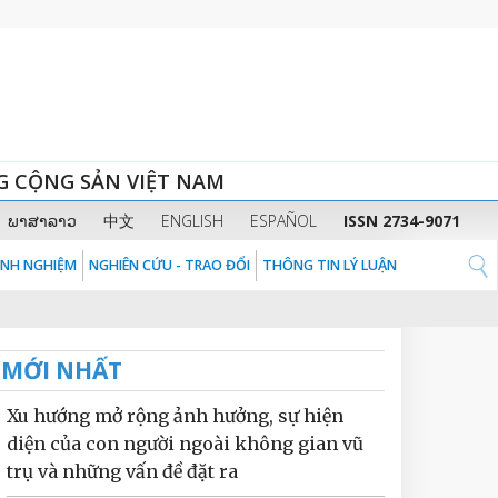
G CỘNG SẢN VIỆT NAM
ພາສາລາວ
中文
ENGLISH
ESPAÑOL
ISSN 2734-9071
KINH NGHIỆM
NGHIÊN CỨU - TRAO ĐỔI
THÔNG TIN LÝ LUẬN
MỚI NHẤT
Xu hướng mở rộng ảnh hưởng, sự hiện
diện của con người ngoài không gian vũ
trụ và những vấn đề đặt ra