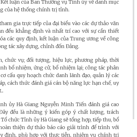
; Kết luận của Ban Thường vụ Tỉnh ủy về danh mục
 của hệ thống chính trị tỉnh.
tham gia trực tiếp của đại biểu vào các dự thảo văn
n đều khẳng định và nhất trí cao với sự cần thiết
óa các quy định, kết luận của Trung ương về công
ông tác xây dựng, chỉnh đốn Đảng.
, chức vụ; đối tượng, hiệu lực, phương pháp, thời
rình bổ nhiệm, ứng cử, bổ nhiệm lại; công tác phân
ộ; cơ cấu quy hoạch chức danh lãnh đạo, quản lý các
áp, cách thức đánh giá cán bộ năng lực hạn chế, uy
..
Tỉnh ủy Hà Giang Nguyễn Minh Tiến đánh giá cao
 Đây đều là những ý kiến góp ý chất lượng, trách
n Tổ chức Tỉnh ủy Hà Giang sẽ tổng hợp, tiếp thu, bổ
oàn thiện dự thảo báo cáo giải trình để trình với
định, phù hợp với thực tiễn, nhiệm vụ chính trị