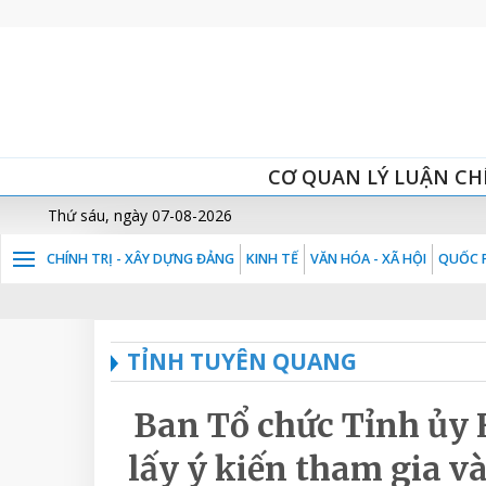
CƠ QUAN LÝ LUẬN CH
Thứ sáu, ngày 07-08-2026
CHÍNH TRỊ - XÂY DỰNG ĐẢNG
KINH TẾ
VĂN HÓA - XÃ HỘI
QUỐC P
TỈNH TUYÊN QUANG
Ban Tổ chức Tỉnh ủy 
lấy ý kiến tham gia v