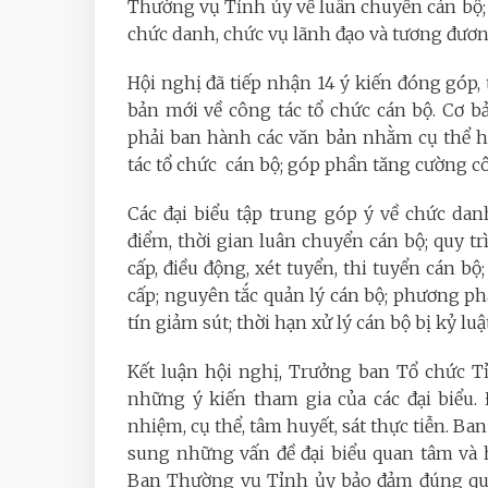
Thường vụ Tỉnh ủy về luân chuyển cán bộ
chức danh, chức vụ lãnh đạo và tương đương
Hội nghị đã tiếp nhận 14 ý kiến đóng góp, 
bản mới về công tác tổ chức cán bộ. Cơ bả
phải ban hành các văn bản nhằm cụ thể h
tác tổ chức cán bộ; góp phần tăng cường c
Các đại biểu tập trung góp ý về chức danh
điểm, thời gian luân chuyển cán bộ; quy t
cấp, điều động, xét tuyển, thi tuyển cán b
cấp; nguyên tắc quản lý cán bộ; phương ph
tín giảm sút; thời hạn xử lý cán bộ bị kỷ luật.
Kết luận hội nghị, Trưởng ban Tổ chức 
những ý kiến tham gia của các đại biểu.
nhiệm, cụ thể, tâm huyết, sát thực tiễn. Ba
sung những vấn đề đại biểu quan tâm và h
Ban Thường vụ Tỉnh ủy bảo đảm đúng quy 