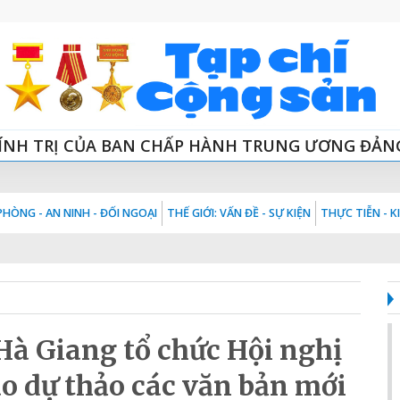
ÍNH TRỊ CỦA BAN CHẤP HÀNH TRUNG ƯƠNG ĐẢN
HÒNG - AN NINH - ĐỐI NGOẠI
THẾ GIỚI: VẤN ĐỀ - SỰ KIỆN
THỰC TIỄN - 
Hà Giang tổ chức Hội nghị
ào dự thảo các văn bản mới