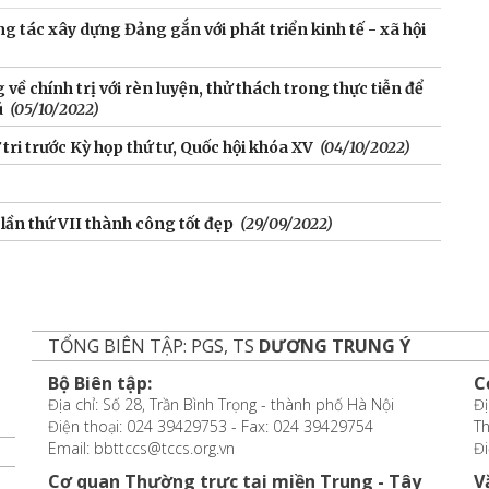
 tác xây dựng Đảng gắn với phát triển kinh tế - xã hội
 về chính trị với rèn luyện, thử thách trong thực tiễn để
ú
(05/10/2022)
tri trước Kỳ họp thứ tư, Quốc hội khóa XV
(04/10/2022)
 lần thứ VII thành công tốt đẹp
(29/09/2022)
TỔNG BIÊN TẬP: PGS, TS
DƯƠNG TRUNG Ý
Bộ Biên tập:
C
Địa chỉ: Số 28, Trần Bình Trọng - thành phố Hà Nội
Đị
Điện thoại: 024 39429753 - Fax: 024 39429754
T
Email: bbttccs@tccs.org.vn
Đi
Cơ quan Thường trực tại miền Trung - Tây
V