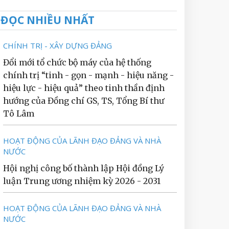
ĐỌC NHIỀU NHẤT
CHÍNH TRỊ - XÂY DỰNG ĐẢNG
Đổi mới tổ chức bộ máy của hệ thống
chính trị “tinh - gọn - mạnh - hiệu năng -
hiệu lực - hiệu quả” theo tinh thần định
hướng của Đồng chí GS, TS, Tổng Bí thư
Tô Lâm
HOẠT ĐỘNG CỦA LÃNH ĐẠO ĐẢNG VÀ NHÀ
NƯỚC
Hội nghị công bố thành lập Hội đồng Lý
luận Trung ương nhiệm kỳ 2026 - 2031
HOẠT ĐỘNG CỦA LÃNH ĐẠO ĐẢNG VÀ NHÀ
NƯỚC