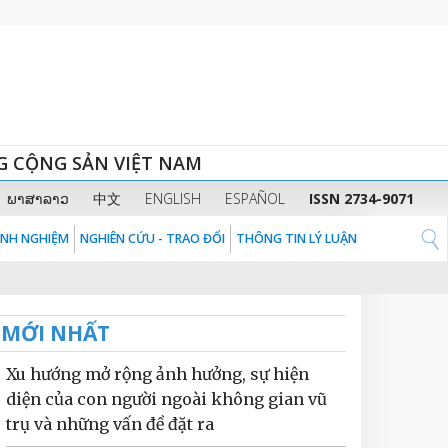
G CỘNG SẢN VIỆT NAM
ພາສາລາວ
中文
ENGLISH
ESPAÑOL
ISSN 2734-9071
KINH NGHIỆM
NGHIÊN CỨU - TRAO ĐỔI
THÔNG TIN LÝ LUẬN
MỚI NHẤT
Xu hướng mở rộng ảnh hưởng, sự hiện
diện của con người ngoài không gian vũ
trụ và những vấn đề đặt ra