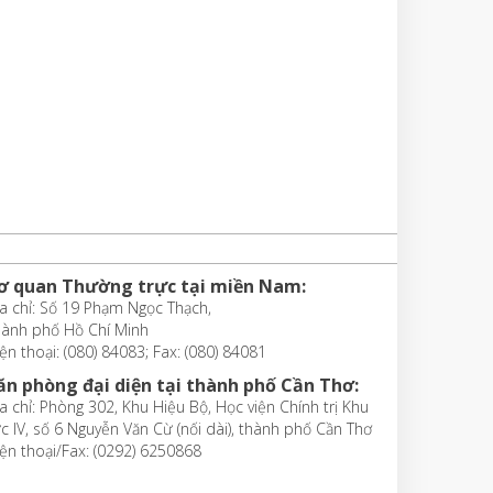
ơ quan Thường trực tại miền Nam:
a chỉ: Số 19 Phạm Ngọc Thạch,
hành phố Hồ Chí Minh
ện thoại: (080) 84083; Fax: (080) 84081
ăn phòng đại diện tại thành phố Cần Thơ:
a chỉ: Phòng 302, Khu Hiệu Bộ, Học viện Chính trị Khu
c IV, số 6 Nguyễn Văn Cừ (nối dài), thành phố Cần Thơ
ện thoại/Fax: (0292) 6250868