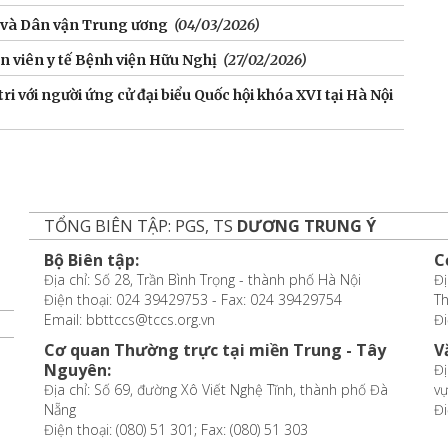
o và Dân vận Trung ương
(04/03/2026)
n viên y tế Bệnh viện Hữu Nghị
(27/02/2026)
ri với người ứng cử đại biểu Quốc hội khóa XVI tại Hà Nội
TỔNG BIÊN TẬP: PGS, TS
DƯƠNG TRUNG Ý
Bộ Biên tập:
C
Địa chỉ: Số 28, Trần Bình Trọng - thành phố Hà Nội
Đị
Điện thoại: 024 39429753 - Fax: 024 39429754
T
Email: bbttccs@tccs.org.vn
Đi
Cơ quan Thường trực tại miền Trung - Tây
V
Nguyên:
Đị
Địa chỉ: Số 69, đường Xô Viết Nghệ Tĩnh, thành phố Đà
vự
Nẵng
Đi
Điện thoại: (080) 51 301; Fax: (080) 51 303