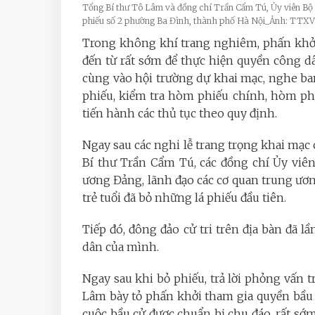
Tổng Bí thư Tô Lâm và đồng chí Trần Cẩm Tú, Ủy viên Bộ C
phiếu số 2 phường Ba Đình, thành phố Hà Nội_Ảnh: TTX
Trong không khí trang nghiêm, phấn khởi 
đến từ rất sớm để thực hiện quyền công dâ
cùng vào hội trường dự khai mạc, nghe ban
phiếu, kiểm tra hòm phiếu chính, hòm phiế
tiến hành các thủ tục theo quy định.
Ngay sau các nghi lễ trang trọng khai mạc
Bí thư Trần Cẩm Tú, các đồng chí Ủy viên
ương Đảng, lãnh đạo các cơ quan trung ương
trẻ tuổi đã bỏ những lá phiếu đầu tiên.
Tiếp đó, đông đảo cử tri trên địa bàn đã l
dân của mình.
Ngay sau khi bỏ phiếu, trả lời phỏng vấn 
Lâm bày tỏ phấn khởi tham gia quyền bầu c
cuộc bầu cử được chuẩn bị chu đáo, rất sớm 