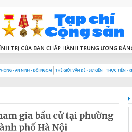
ÍNH TRỊ CỦA BAN CHẤP HÀNH TRUNG ƯƠNG ĐẢN
HÒNG - AN NINH - ĐỐI NGOẠI
THẾ GIỚI: VẤN ĐỀ - SỰ KIỆN
THỰC TIỄN - 
ham gia bầu cử tại phường
hành phố Hà Nội