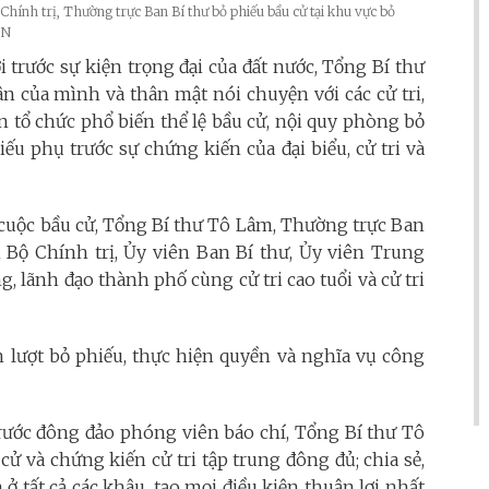
hính trị, Thường trực Ban Bí thư bỏ phiếu bầu cử tại khu vực bỏ
VN
trước sự kiện trọng đại của đất nước, Tổng Bí thư
n của mình và thân mật nói chuyện với các cử tri,
 tổ chức phổ biến thể lệ bầu cử, nội quy phòng bỏ
u phụ trước sự chứng kiến của đại biểu, cử tri và
 cuộc bầu cử, Tổng Bí thư Tô Lâm, Thường trực Ban
 Bộ Chính trị, Ủy viên Ban Bí thư, Ủy viên Trung
, lãnh đạo thành phố cùng cử tri cao tuổi và cử tri
ần lượt bỏ phiếu, thực hiện quyền và nghĩa vụ công
trước đông đảo phóng viên báo chí, Tổng Bí thư Tô
ử và chứng kiến cử tri tập trung đông đủ; chia sẻ,
ở tất cả các khâu, tạo mọi điều kiện thuận lợi nhất