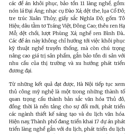
các đề án khôi phục, bảo tồn 11 làng nghề, gồm:
nón lá Ðại Áng; nhạc cụ Ðào Xá; dệt the, lụa Cổ Ðô;
tre trúc Xuân Thủy; giấy sắc Nghĩa Ðô; gốm Tô
Hiệu; dâu tằm tơ Tráng Việt, Ðông Cao; thêu ren Hạ
Mỗ; dệt chồi, lượt Phùng Xá; nghề ren Bình Ðà...
Các đề án này không chỉ hướng tới việc khôi phục
kỹ thuật nghề truyền thống, mà còn chú trọng
nâng cao giá trị sản phẩm, gắn bảo tồn di sản với
nhu cầu của thị trường và xu hướng phát triển
đương đại.
Từ những kết quả đạt được, Hà Nội tiếp tục xem
thủ công mỹ nghệ là một trong những thành tố
quan trọng cấu thành bản sắc văn hóa Thủ đô,
đồng thời là nền tảng cho sự đổi mới, phát triển
các ngành thiết kế sáng tạo và du lịch văn hóa.
Hiện nay, Thành phố đang triển khai 17 dự án phát
triển làng nghề gắn với du lịch, phát triển du lịch