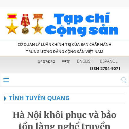
CƠ QUAN LÝ LUẬN CHÍNH TRỊ CỦA BAN CHẤP HÀNH
TRUNG ƯƠNG ĐẢNG CỘNG SẢN VIỆT NAM
ພາສາລາວ
中文
ENGLISH
ESPAÑOL
ISSN 2734-9071
TỈNH TUYÊN QUANG
Hà Nội khôi phục và bảo
tồn làng nghề truyền