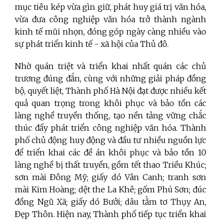
mục tiêu kép vừa gìn giữ, phát huy giá trị văn hóa,
vừa đưa công nghiệp văn hóa trở thành ngành
kinh tế mũi nhọn, đóng góp ngày càng nhiều vào
sự phát triển kinh tế - xã hội của Thủ đô.
Nhờ quán triệt và triển khai nhất quán các chủ
trương đúng đắn, cùng với những giải pháp đồng
bộ, quyết liệt, Thành phố Hà Nội đạt được nhiều kết
quả quan trọng trong khôi phục và bảo tồn các
làng nghề truyền thống, tạo nền tảng vững chắc
thúc đẩy phát triển công nghiệp văn hóa. Thành
phố chủ động huy động và đầu tư nhiều nguồn lực
để triển khai các đề án khôi phục và bảo tồn 10
làng nghề bị thất truyền, gồm tết thao Triều Khúc;
sơn mài Ðông Mỹ; giấy dó Vân Canh; tranh sơn
mài Kim Hoàng; dệt the La Khê; gốm Phú Sơn; đúc
đồng Ngũ Xã; giấy dó Bưởi; dâu tằm tơ Thụy An,
Ðẹp Thôn. Hiện nay, Thành phố tiếp tục triển khai