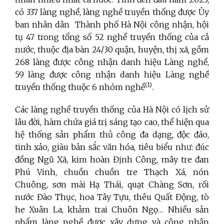
có 337 làng nghề, làng nghề truyền thống được Ủy
ban nhân dân Thành phố Hà Nội công nhận, hội
tụ 47 trong tổng số 52 nghề truyền thống của cả
nước, thuộc địa bàn 24/30 quận, huyện, thị xã, gồm
268 làng được công nhận danh hiệu Làng nghề,
59 làng được công nhận danh hiệu Làng nghề
(1)
truyền thống thuộc 6 nhóm nghề
.
Các làng nghề truyền thống của Hà Nội có lịch sử
lâu đời, hàm chứa giá trị sáng tạo cao, thể hiện qua
hệ thống sản phẩm thủ công đa dạng, độc đáo,
tinh xảo, giàu bản sắc văn hóa, tiêu biểu như: đúc
đồng Ngũ Xã, kim hoàn Định Công, mây tre đan
Phú Vinh, chuồn chuồn tre Thạch Xá, nón
Chuông, sơn mài Hạ Thái, quạt Chàng Sơn, rối
nước Đào Thục, hoa Tây Tựu, thêu Quất Động, tò
he Xuân La, khảm trai Chuôn Ngọ… Nhiều sản
phẩm làng nghề được xây dựng và công nhận