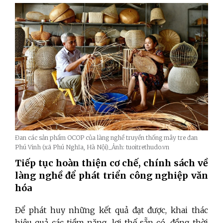
Đan các sản phẩm OCOP của làng nghề truyền thống mây tre đan
Phú Vinh (xã Phú Nghĩa, Hà Nội)_Ảnh: tuoitrethudo.vn
Tiếp tục hoàn thiện cơ chế, chính sách về
làng nghề để phát triển công nghiệp văn
hóa
Để phát huy những kết quả đạt được, khai thác
hiệu quả các tiềm năng, lợi thế sẵn có, đồng thời