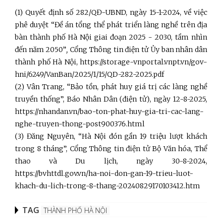
(1) Quyết định số 282/QĐ-UBND, ngày 15-1-2024, về việc
phê duyệt “Đề án tổng thể phát triển làng nghề trên địa
bàn thành phố Hà Nội giai đoạn 2025 - 2030, tầm nhìn
đến năm 2050”
,
Cổng Thông tin điện tử Ủy ban nhân dân
thành phố Hà Nội, https://storage-vnportal.vnpt.vn/gov-
hni/6249/VanBan/2025/1/15/QD-282-2025.pdf
(2) Vân Trang, “Bảo tồn, phát huy giá trị các làng nghề
truyền thống”, Báo Nhân Dân (điện tử), ngày 12-8-2025,
https://nhandan.vn/bao-ton-phat-huy-gia-tri-cac-lang-
nghe-truyen-thong-post900376.html
(3) Đăng Nguyên, “Hà Nội đón gần 19 triệu lượt khách
trong 8 tháng”, Cổng Thông tin điện tử Bộ Văn hóa, Thể
thao và Du lịch, ngày 30-8-2024,
https://bvhttdl.gov.vn/ha-noi-don-gan-19-trieu-luot-
khach-du-lich-trong-8-thang-20240829170103412.htm
TAG
THÀNH PHỐ HÀ NỘI