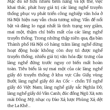
Mặc dù sở hữu nhiều tiềm năng và lợi thế, việc
khai thác, phát huy giá trị các làng nghề truyền
thống phục vụ phát triển công nghiệp văn hóa ở
Hà Nội hiện nay vẫn chưa tương xứng. Vấn đề nổi
bật và đáng lo ngại nhất là tình trạng suy giảm,
mai một, thậm chí biến mất của các làng nghề
truyền thống. Trong những thập niên qua, địa bàn
Thành phố Hà Nội có hàng trăm làng nghề dừng
hoạt động hoặc không còn duy trì được nghề
truyền thống, nhiều giá trị văn hóa đặc trưng của
làng nghề đứng trước nguy cơ biến mất hoàn
toàn. Tiêu biểu là sự mai một của các làng nghề
giấy dó truyền thống ở khu vực Cầu Giấy, vùng
Bưởi; làng nghề giấy dó An Cốc - chốn Tổ nghề
giấy dó Việt Nam; làng nghề giấy sắc Nghĩa Đô;
làng nghề giấy dó Vân Canh; đúc đồng Ngũ Xã; sơn
mài Đông Mỹ; nhạc cụ Đào Xá; lược Phùng Xá; dệt
the La Khê…