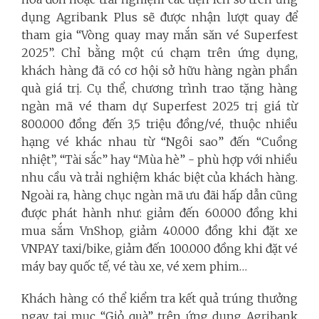
dụng Agribank Plus sẽ được nhận lượt quay để
tham gia “Vòng quay may mắn săn vé Superfest
2025”. Chỉ bằng một cú chạm trên ứng dụng,
khách hàng đã có cơ hội sở hữu hàng ngàn phần
quà giá trị. Cụ thể, chương trình trao tặng hàng
ngàn mã vé tham dự Superfest 2025 trị giá từ
800.000 đồng đến 3,5 triệu đồng/vé, thuộc nhiều
hạng vé khác nhau từ “Ngôi sao” đến “Cuồng
nhiệt”, “Tài sắc” hay “Mùa hè” - phù hợp với nhiều
nhu cầu và trải nghiệm khác biệt của khách hàng.
Ngoài ra, hàng chục ngàn mã ưu đãi hấp dẫn cũng
được phát hành như: giảm đến 60.000 đồng khi
mua sắm VnShop, giảm 40.000 đồng khi đặt xe
VNPAY taxi/bike, giảm đến 100.000 đồng khi đặt vé
máy bay quốc tế, vé tàu xe, vé xem phim…
Khách hàng có thể kiểm tra kết quả trúng thưởng
ngay tại mục “Giỏ quà” trên ứng dụng Agribank