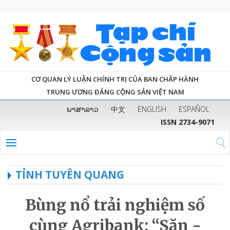
CƠ QUAN LÝ LUẬN CHÍNH TRỊ CỦA BAN CHẤP HÀNH
TRUNG ƯƠNG ĐẢNG CỘNG SẢN VIỆT NAM
ພາສາລາວ
中文
ENGLISH
ESPAÑOL
ISSN 2734-9071
TỈNH TUYÊN QUANG
Bùng nổ trải nghiệm số
cùng Agribank: “Săn -