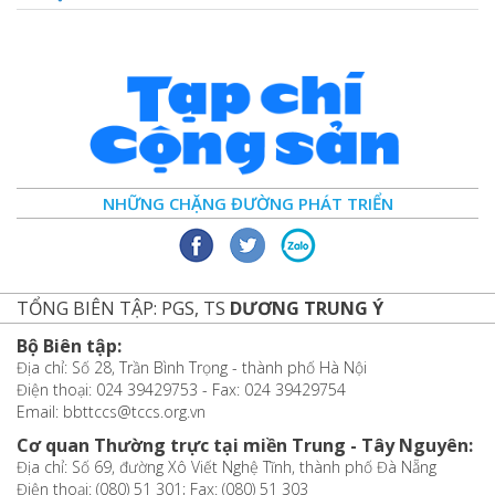
NHỮNG CHẶNG ĐƯỜNG PHÁT TRIỂN
TỔNG BIÊN TẬP: PGS, TS
DƯƠNG TRUNG Ý
Bộ Biên tập:
Địa chỉ: Số 28, Trần Bình Trọng - thành phố Hà Nội
Điện thoại: 024 39429753 - Fax: 024 39429754
Email: bbttccs@tccs.org.vn
Cơ quan Thường trực tại miền Trung - Tây Nguyên:
Địa chỉ: Số 69, đường Xô Viết Nghệ Tĩnh, thành phố Đà Nẵng
Điện thoại: (080) 51 301; Fax: (080) 51 303