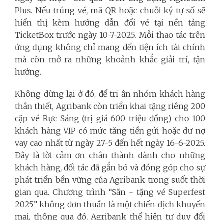
Plus. Nếu trúng vé, mã QR hoặc chuỗi ký tự số sẽ
hiển thị kèm hướng dẫn đổi vé tại nền tảng
TicketBox trước ngày 10-7-2025. Mỗi thao tác trên
ứng dụng không chỉ mang đến tiện ích tài chính
mà còn mở ra những khoảnh khắc giải trí, tận
hưởng.
Không dừng lại ở đó, để tri ân nhóm khách hàng
thân thiết, Agribank còn triển khai tặng riêng 200
cặp vé Rực Sáng (trị giá 600 triệu đồng) cho 100
khách hàng VIP có mức tăng tiền gửi hoặc dư nợ
vay cao nhất từ ngày 27-5 đến hết ngày 16-6-2025.
Đây là lời cảm ơn chân thành dành cho những
khách hàng, đối tác đã gắn bó và đóng góp cho sự
phát triển bền vững của Agribank trong suốt thời
gian qua. Chương trình “Săn - tặng vé Superfest
2025” không đơn thuần là một chiến dịch khuyến
mại, thông qua đó, Agribank thể hiện tư duy đổi