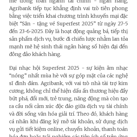
mẽ trong toàn ngành tài chính - ngân hàng,
Agribank tiếp tục khẳng định vai trò tiên phong
bằng việc triển khai chương trình khuyến mại đặc
biệt “Săn - tặng vé Superfest 2025” từ ngày 27-5
đến 23-6-2025. Đây là hoạt động quảng bá, tiếp thị
sản phẩm dịch vụ, bước đi chiến lược nhằm lan tỏa
mạnh mẽ hệ sinh thái ngân hàng số hiện đại đến
đông đảo khách hàng.
Đại nhạc hội Superfest 2025 - sự kiện âm nhạc
“nóng” nhất mùa hè với sự góp mặt của các nghệ
sĩ đình đám. Agribank, với vai trò nhà tài trợ kim
cương, không chỉ thể hiện dấu ấn thương hiệu đầy
bứt phá, đổi mới, trẻ trung, năng động mà còn tạo
ra cầu nối cảm xúc độc đáo giữa dịch vụ tài chính
và đời sống văn hóa giải trí. Theo đó, khách hàng
cá nhân khi đăng ký mở tài khoản, sử dụng dịch
vụ gửi tiết kiệm online, chuyển khoản, thanh toán
hóa đơn hoặc trải nghiệm các tiện ích số trên ứng