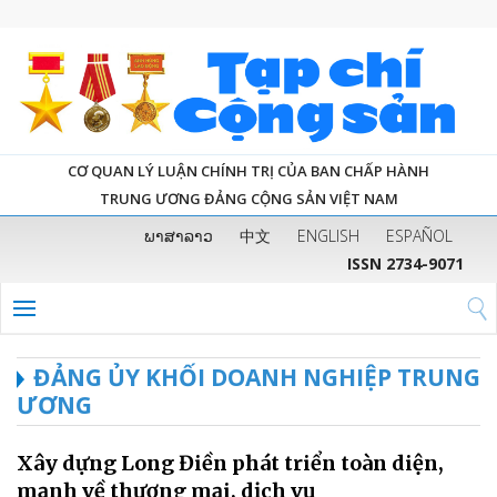
CƠ QUAN LÝ LUẬN CHÍNH TRỊ CỦA BAN CHẤP HÀNH
TRUNG ƯƠNG ĐẢNG CỘNG SẢN VIỆT NAM
ພາສາລາວ
中文
ENGLISH
ESPAÑOL
ISSN 2734-9071
ĐẢNG ỦY KHỐI DOANH NGHIỆP TRUNG
ƯƠNG
Xây dựng Long Điền phát triển toàn diện,
mạnh về thương mại, dịch vụ