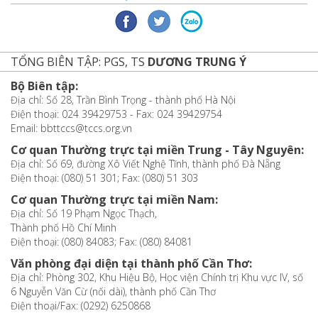
TỔNG BIÊN TẬP: PGS, TS
DƯƠNG TRUNG Ý
Bộ Biên tập:
Địa chỉ: Số 28, Trần Bình Trọng - thành phố Hà Nội
Điện thoại: 024 39429753 - Fax: 024 39429754
Email: bbttccs@tccs.org.vn
Cơ quan Thường trực tại miền Trung - Tây Nguyên:
Địa chỉ: Số 69, đường Xô Viết Nghệ Tĩnh, thành phố Đà Nẵng
Điện thoại: (080) 51 301; Fax: (080) 51 303
Cơ quan Thường trực tại miền Nam:
Địa chỉ: Số 19 Phạm Ngọc Thạch,
Thành phố Hồ Chí Minh
Điện thoại: (080) 84083; Fax: (080) 84081
Văn phòng đại diện tại thành phố Cần Thơ:
Địa chỉ: Phòng 302, Khu Hiệu Bộ, Học viện Chính trị Khu vực IV, số
6 Nguyễn Văn Cừ (nối dài), thành phố Cần Thơ
Điện thoại/Fax: (0292) 6250868