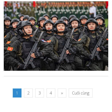
1
2
3
4
»
Cuối cùng