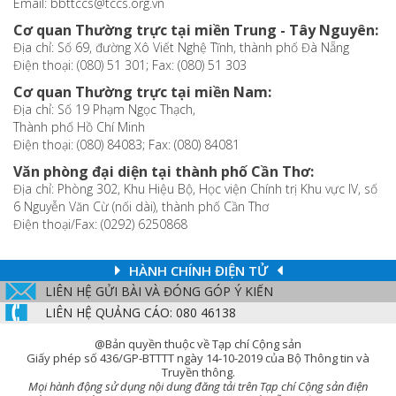
Email: bbttccs@tccs.org.vn
Cơ quan Thường trực tại miền Trung - Tây Nguyên:
Địa chỉ: Số 69, đường Xô Viết Nghệ Tĩnh, thành phố Đà Nẵng
Điện thoại: (080) 51 301; Fax: (080) 51 303
Cơ quan Thường trực tại miền Nam:
Địa chỉ: Số 19 Phạm Ngọc Thạch,
Thành phố Hồ Chí Minh
Điện thoại: (080) 84083; Fax: (080) 84081
Văn phòng đại diện tại thành phố Cần Thơ:
Địa chỉ: Phòng 302, Khu Hiệu Bộ, Học viện Chính trị Khu vực IV, số
6 Nguyễn Văn Cừ (nối dài), thành phố Cần Thơ
Điện thoại/Fax: (0292) 6250868
HÀNH CHÍNH ĐIỆN TỬ
LIÊN HỆ GỬI BÀI VÀ ĐÓNG GÓP Ý KIẾN
LIÊN HỆ QUẢNG CÁO: 080 46138
@Bản quyền thuộc về Tạp chí Cộng sản
Giấy phép số 436/GP-BTTTT ngày 14-10-2019 của Bộ Thông tin và
Truyền thông.
Mọi hành động sử dụng nội dung đăng tải trên Tạp chí Cộng sản điện