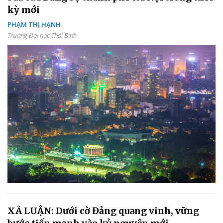
kỳ mới
PHẠM THỊ HẠNH
Trường Đại học Thái Bình
XÃ LUẬN: Dưới cờ Đảng quang vinh, vững