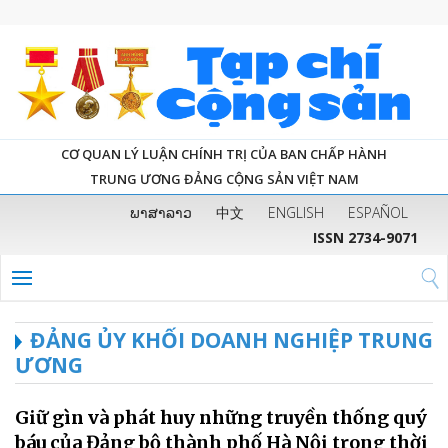
CƠ QUAN LÝ LUẬN CHÍNH TRỊ CỦA BAN CHẤP HÀNH
TRUNG ƯƠNG ĐẢNG CỘNG SẢN VIỆT NAM
ພາສາລາວ
中文
ENGLISH
ESPAÑOL
ISSN 2734-9071
ĐẢNG ỦY KHỐI DOANH NGHIỆP TRUNG
ƯƠNG
Giữ gìn và phát huy những truyền thống quý
báu của Đảng bộ thành phố Hà Nội trong thời