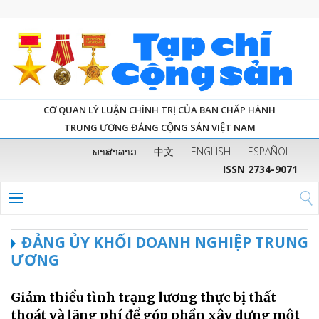
CƠ QUAN LÝ LUẬN CHÍNH TRỊ CỦA BAN CHẤP HÀNH
TRUNG ƯƠNG ĐẢNG CỘNG SẢN VIỆT NAM
ພາສາລາວ
中文
ENGLISH
ESPAÑOL
ISSN 2734-9071
ĐẢNG ỦY KHỐI DOANH NGHIỆP TRUNG
ƯƠNG
Giảm thiểu tình trạng lương thực bị thất
thoát và lãng phí để góp phần xây dựng một