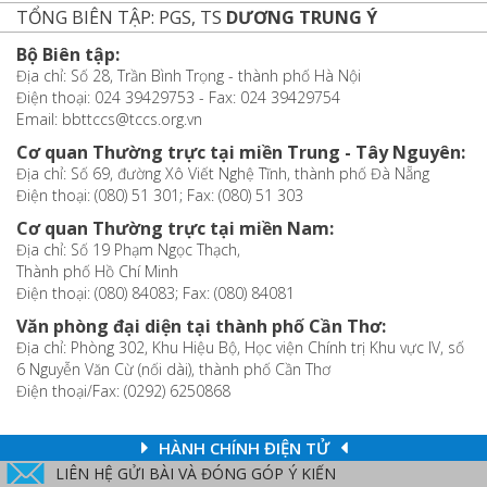
TỔNG BIÊN TẬP: PGS, TS
DƯƠNG TRUNG Ý
Bộ Biên tập:
Địa chỉ: Số 28, Trần Bình Trọng - thành phố Hà Nội
Điện thoại: 024 39429753 - Fax: 024 39429754
Email: bbttccs@tccs.org.vn
Cơ quan Thường trực tại miền Trung - Tây Nguyên:
Địa chỉ: Số 69, đường Xô Viết Nghệ Tĩnh, thành phố Đà Nẵng
Điện thoại: (080) 51 301; Fax: (080) 51 303
Cơ quan Thường trực tại miền Nam:
Địa chỉ: Số 19 Phạm Ngọc Thạch,
Thành phố Hồ Chí Minh
Điện thoại: (080) 84083; Fax: (080) 84081
Văn phòng đại diện tại thành phố Cần Thơ:
Địa chỉ: Phòng 302, Khu Hiệu Bộ, Học viện Chính trị Khu vực IV, số
6 Nguyễn Văn Cừ (nối dài), thành phố Cần Thơ
Điện thoại/Fax: (0292) 6250868
HÀNH CHÍNH ĐIỆN TỬ
LIÊN HỆ GỬI BÀI VÀ ĐÓNG GÓP Ý KIẾN