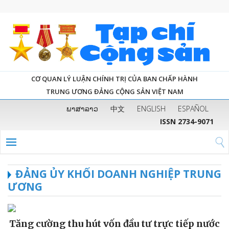
CƠ QUAN LÝ LUẬN CHÍNH TRỊ CỦA BAN CHẤP HÀNH
TRUNG ƯƠNG ĐẢNG CỘNG SẢN VIỆT NAM
ພາສາລາວ
中文
ENGLISH
ESPAÑOL
ISSN 2734-9071
ĐẢNG ỦY KHỐI DOANH NGHIỆP TRUNG
ƯƠNG
Tăng cường thu hút vốn đầu tư trực tiếp nước