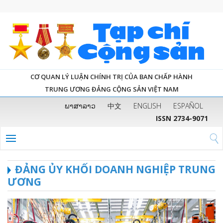
CƠ QUAN LÝ LUẬN CHÍNH TRỊ CỦA BAN CHẤP HÀNH
TRUNG ƯƠNG ĐẢNG CỘNG SẢN VIỆT NAM
ພາສາລາວ
中文
ENGLISH
ESPAÑOL
ISSN 2734-9071
ĐẢNG ỦY KHỐI DOANH NGHIỆP TRUNG
ƯƠNG