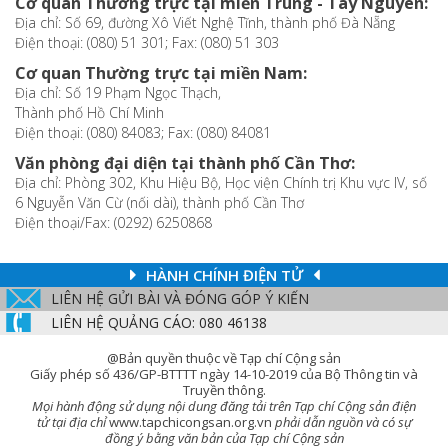
Cơ quan Thường trực tại miền Trung - Tây Nguyên:
Địa chỉ: Số 69, đường Xô Viết Nghệ Tĩnh, thành phố Đà Nẵng
Điện thoại: (080) 51 301; Fax: (080) 51 303
Cơ quan Thường trực tại miền Nam:
Địa chỉ: Số 19 Phạm Ngọc Thạch,
Thành phố Hồ Chí Minh
Điện thoại: (080) 84083; Fax: (080) 84081
Văn phòng đại diện tại thành phố Cần Thơ:
Địa chỉ: Phòng 302, Khu Hiệu Bộ, Học viện Chính trị Khu vực IV, số
6 Nguyễn Văn Cừ (nối dài), thành phố Cần Thơ
Điện thoại/Fax: (0292) 6250868
HÀNH CHÍNH ĐIỆN TỬ
LIÊN HỆ GỬI BÀI VÀ ĐÓNG GÓP Ý KIẾN
LIÊN HỆ QUẢNG CÁO: 080 46138
@Bản quyền thuộc về Tạp chí Cộng sản
Giấy phép số 436/GP-BTTTT ngày 14-10-2019 của Bộ Thông tin và
Truyền thông.
Mọi hành động sử dụng nội dung đăng tải trên Tạp chí Cộng sản điện
tử tại địa chỉ
www.tapchicongsan.org.vn
phải dẫn nguồn và có sự
đồng ý bằng văn bản của Tạp chí Cộng sản