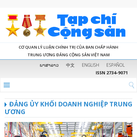
CƠ QUAN LÝ LUẬN CHÍNH TRỊ CỦA BAN CHẤP HÀNH
TRUNG ƯƠNG ĐẢNG CỘNG SẢN VIỆT NAM
ພາສາລາວ
中文
ENGLISH
ESPAÑOL
ISSN 2734-9071
ĐẢNG ỦY KHỐI DOANH NGHIỆP TRUNG
ƯƠNG