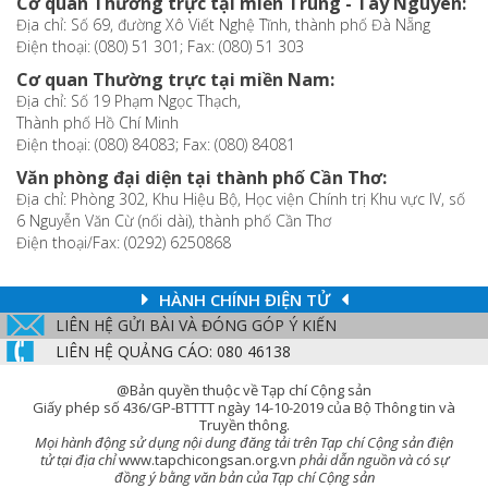
Cơ quan Thường trực tại miền Trung - Tây Nguyên:
Địa chỉ: Số 69, đường Xô Viết Nghệ Tĩnh, thành phố Đà Nẵng
Điện thoại: (080) 51 301; Fax: (080) 51 303
Cơ quan Thường trực tại miền Nam:
Địa chỉ: Số 19 Phạm Ngọc Thạch,
Thành phố Hồ Chí Minh
Điện thoại: (080) 84083; Fax: (080) 84081
Văn phòng đại diện tại thành phố Cần Thơ:
Địa chỉ: Phòng 302, Khu Hiệu Bộ, Học viện Chính trị Khu vực IV, số
6 Nguyễn Văn Cừ (nối dài), thành phố Cần Thơ
Điện thoại/Fax: (0292) 6250868
HÀNH CHÍNH ĐIỆN TỬ
LIÊN HỆ GỬI BÀI VÀ ĐÓNG GÓP Ý KIẾN
LIÊN HỆ QUẢNG CÁO: 080 46138
@Bản quyền thuộc về Tạp chí Cộng sản
Giấy phép số 436/GP-BTTTT ngày 14-10-2019 của Bộ Thông tin và
Truyền thông.
Mọi hành động sử dụng nội dung đăng tải trên Tạp chí Cộng sản điện
tử tại địa chỉ
www.tapchicongsan.org.vn
phải dẫn nguồn và có sự
đồng ý bằng văn bản của Tạp chí Cộng sản