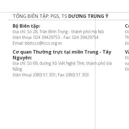
TỔNG BIÊN TẬP: PGS, TS
DƯƠNG TRUNG Ý
Bộ Biên tập:
C
Địa chỉ: Số 28, Trần Bình Trọng - thành phố Hà Nội
Đị
Điện thoại: 024 39429753 - Fax: 024 39429754
T
Email: bbttccs@tccs.org.vn
Đi
Cơ quan Thường trực tại miền Trung - Tây
V
Nguyên:
Đị
Địa chỉ: Số 69, đường Xô Viết Nghệ Tĩnh, thành phố Đà
vự
Nẵng
Đi
Điện thoại: (080) 51 301; Fax: (080) 51 303