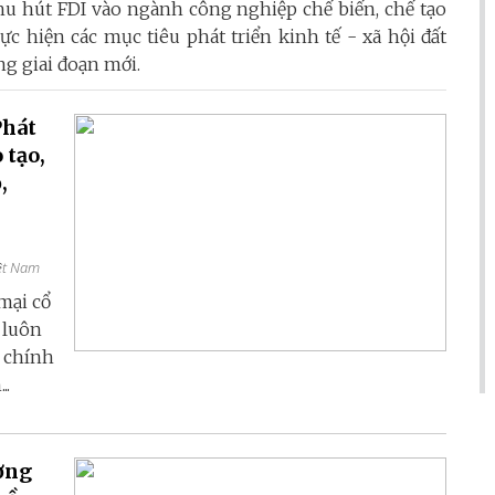
hu hút FDI vào ngành công nghiệp chế biến, chế tạo
ực hiện các mục tiêu phát triển kinh tế - xã hội đất
ng giai đoạn mới.
Phát
 tạo,
,
ệt Nam
mại cổ
 luôn
n chính
..
ơng