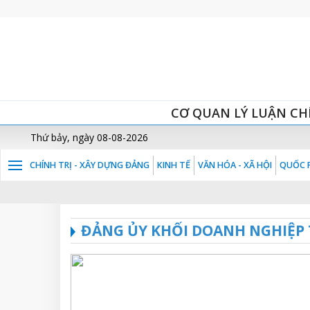
CƠ QUAN LÝ LUẬN CH
Thứ bảy, ngày 08-08-2026
CHÍNH TRỊ - XÂY DỰNG ĐẢNG
KINH TẾ
VĂN HÓA - XÃ HỘI
QUỐC P
ĐẢNG ỦY KHỐI DOANH NGHIỆP