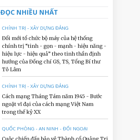
ĐỌC NHIỀU NHẤT
CHÍNH TRỊ - XÂY DỰNG ĐẢNG
Đổi mới tổ chức bộ máy của hệ thống
chính trị “tinh - gọn - mạnh - hiệu năng -
hiệu lực - hiệu quả” theo tinh thần định
hướng của Đồng chí GS, TS, Tổng Bí thư
Tô Lâm
CHÍNH TRỊ - XÂY DỰNG ĐẢNG
Cách mạng Tháng Tám năm 1945 - Bước
ngoặt vĩ đại của cách mạng Việt Nam
trong thế kỷ XX
QUỐC PHÒNG - AN NINH - ĐỐI NGOẠI
Cuộc chiến đấu bảo vệ Thành cổ Quảng Trị