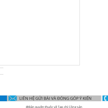
LIÊN HỆ GỬI BÀI VÀ ĐÓNG GÓP Ý KIẾN
@Bản quyền thuộc về Tạp chí Cộng sản