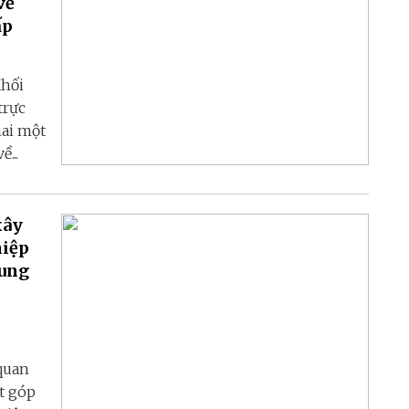
về
ấp
Khối
trực
hai một
...
xây
hiệp
rung
 quan
t góp