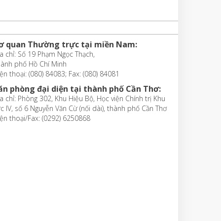
ơ quan Thường trực tại miền Nam:
a chỉ: Số 19 Phạm Ngọc Thạch,
hành phố Hồ Chí Minh
ện thoại: (080) 84083; Fax: (080) 84081
ăn phòng đại diện tại thành phố Cần Thơ:
a chỉ: Phòng 302, Khu Hiệu Bộ, Học viện Chính trị Khu
c IV, số 6 Nguyễn Văn Cừ (nối dài), thành phố Cần Thơ
ện thoại/Fax: (0292) 6250868