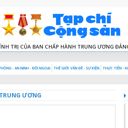
ÍNH TRỊ CỦA BAN CHẤP HÀNH TRUNG ƯƠNG ĐẢN
HÒNG - AN NINH - ĐỐI NGOẠI
THẾ GIỚI: VẤN ĐỀ - SỰ KIỆN
THỰC TIỄN - 
 TRUNG ƯƠNG