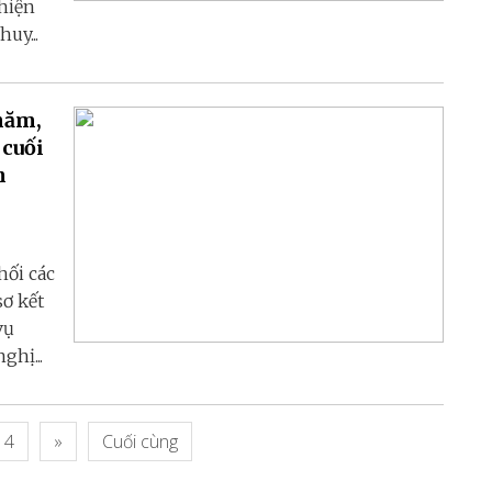
hiện
uy...
 năm,
 cuối
h
hối các
ơ kết
vụ
ghị...
4
»
Cuối cùng