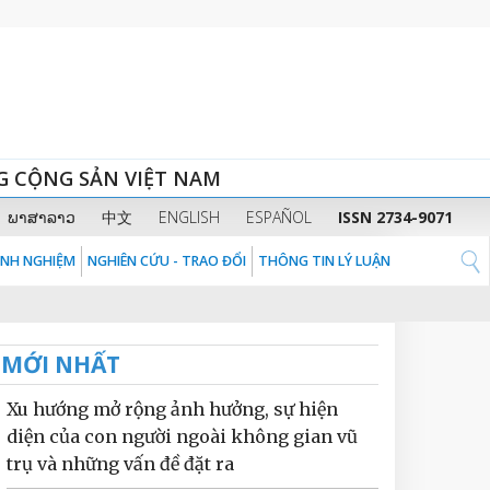
G CỘNG SẢN VIỆT NAM
ພາສາລາວ
中文
ENGLISH
ESPAÑOL
ISSN 2734-9071
KINH NGHIỆM
NGHIÊN CỨU - TRAO ĐỔI
THÔNG TIN LÝ LUẬN
MỚI NHẤT
Xu hướng mở rộng ảnh hưởng, sự hiện
diện của con người ngoài không gian vũ
trụ và những vấn đề đặt ra