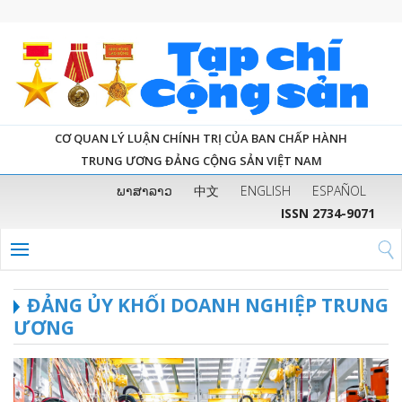
CƠ QUAN LÝ LUẬN CHÍNH TRỊ CỦA BAN CHẤP HÀNH
TRUNG ƯƠNG ĐẢNG CỘNG SẢN VIỆT NAM
ພາສາລາວ
中文
ENGLISH
ESPAÑOL
ISSN 2734-9071
ĐẢNG ỦY KHỐI DOANH NGHIỆP TRUNG
ƯƠNG