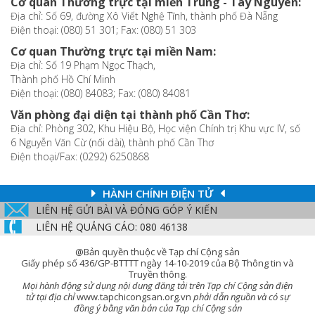
Cơ quan Thường trực tại miền Trung - Tây Nguyên:
Địa chỉ: Số 69, đường Xô Viết Nghệ Tĩnh, thành phố Đà Nẵng
Điện thoại: (080) 51 301; Fax: (080) 51 303
Cơ quan Thường trực tại miền Nam:
Địa chỉ: Số 19 Phạm Ngọc Thạch,
Thành phố Hồ Chí Minh
Điện thoại: (080) 84083; Fax: (080) 84081
Văn phòng đại diện tại thành phố Cần Thơ:
Địa chỉ: Phòng 302, Khu Hiệu Bộ, Học viện Chính trị Khu vực IV, số
6 Nguyễn Văn Cừ (nối dài), thành phố Cần Thơ
Điện thoại/Fax: (0292) 6250868
HÀNH CHÍNH ĐIỆN TỬ
LIÊN HỆ GỬI BÀI VÀ ĐÓNG GÓP Ý KIẾN
LIÊN HỆ QUẢNG CÁO: 080 46138
@Bản quyền thuộc về Tạp chí Cộng sản
Giấy phép số 436/GP-BTTTT ngày 14-10-2019 của Bộ Thông tin và
Truyền thông.
Mọi hành động sử dụng nội dung đăng tải trên Tạp chí Cộng sản điện
tử tại địa chỉ
www.tapchicongsan.org.vn
phải dẫn nguồn và có sự
đồng ý bằng văn bản của Tạp chí Cộng sản