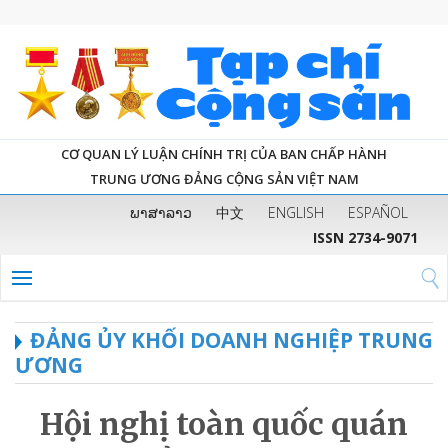
CƠ QUAN LÝ LUẬN CHÍNH TRỊ CỦA BAN CHẤP HÀNH
TRUNG ƯƠNG ĐẢNG CỘNG SẢN VIỆT NAM
ພາສາລາວ
中文
ENGLISH
ESPAÑOL
ISSN 2734-9071
ĐẢNG ỦY KHỐI DOANH NGHIỆP TRUNG
ƯƠNG
Hội nghị toàn quốc quán