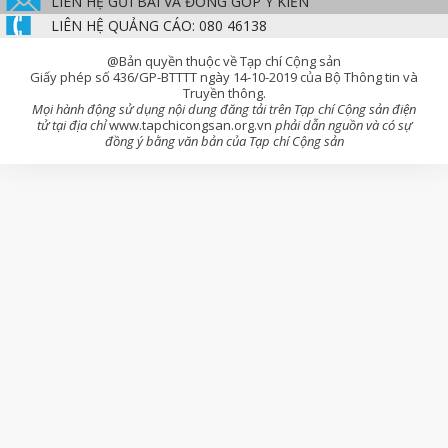
LIÊN HỆ GỬI BÀI VÀ ĐÓNG GÓP Ý KIẾN
LIÊN HỆ QUẢNG CÁO: 080 46138
@Bản quyền thuộc về Tạp chí Cộng sản
Giấy phép số 436/GP-BTTTT ngày 14-10-2019 của Bộ Thông tin và
Truyền thông.
Mọi hành động sử dụng nội dung đăng tải trên Tạp chí Cộng sản điện
tử tại địa chỉ
www.tapchicongsan.org.vn
phải dẫn nguồn và có sự
đồng ý bằng văn bản của Tạp chí Cộng sản