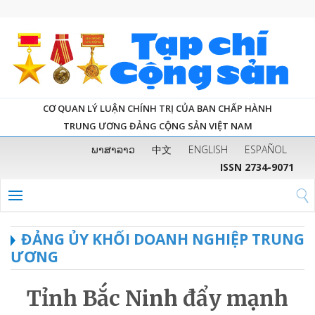
CƠ QUAN LÝ LUẬN CHÍNH TRỊ CỦA BAN CHẤP HÀNH
TRUNG ƯƠNG ĐẢNG CỘNG SẢN VIỆT NAM
ພາສາລາວ
中文
ENGLISH
ESPAÑOL
ISSN 2734-9071
ĐẢNG ỦY KHỐI DOANH NGHIỆP TRUNG
ƯƠNG
Tỉnh Bắc Ninh đẩy mạnh