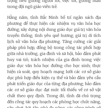
trọng nêu gương người tốt, việc tốt, gương mẫu
trong đội ngũ giáo viên trẻ.
Hằng năm, tỉnh Bắc Ninh bố trí ngân sách địa
phương để thực hiện các nhiệm vụ văn hóa học
đường; xây dựng nội dung giáo dục giá trị văn hóa
truyền thống; tình yêu quê hương; giá trị di tích
lịch sử văn hóa địa phương. Tăng cường các giải
pháp phù hợp, đồng bộ trong công tác phối hợp
giữa nhà trường, gia đình và xã hội, bảo đảm phát
huy vai trò, trách nhiệm của gia đình trong việc
giáo dục văn hóa học đường cho học sinh; thực
hiện rà soát, quy hoạch mạng lưới các cơ sở giáo
dục phù hợp điều kiện cụ thể và bảo đảm yêu cầu
phát triển giáo dục của từng địa phương; bảo đảm
các cơ sở giáo dục đạt mức tối thiểu về cơ sở vật
chất theo quy định. Trong đó, tỉnh đã chú trọng
đến công tác quy hoạch các phòng học chức năng,
sân chơi, bãi tập, nhà đa năng, các công trình vệ