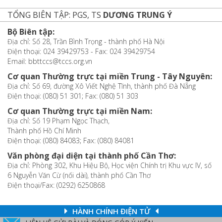
TỔNG BIÊN TẬP: PGS, TS
DƯƠNG TRUNG Ý
Bộ Biên tập:
Địa chỉ: Số 28, Trần Bình Trọng - thành phố Hà Nội
Điện thoại: 024 39429753 - Fax: 024 39429754
Email: bbttccs@tccs.org.vn
Cơ quan Thường trực tại miền Trung - Tây Nguyên:
Địa chỉ: Số 69, đường Xô Viết Nghệ Tĩnh, thành phố Đà Nẵng
Điện thoại: (080) 51 301; Fax: (080) 51 303
Cơ quan Thường trực tại miền Nam:
Địa chỉ: Số 19 Phạm Ngọc Thạch,
Thành phố Hồ Chí Minh
Điện thoại: (080) 84083; Fax: (080) 84081
Văn phòng đại diện tại thành phố Cần Thơ:
Địa chỉ: Phòng 302, Khu Hiệu Bộ, Học viện Chính trị Khu vực IV, số
6 Nguyễn Văn Cừ (nối dài), thành phố Cần Thơ
Điện thoại/Fax: (0292) 6250868
HÀNH CHÍNH ĐIỆN TỬ