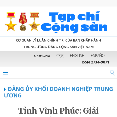
CƠ QUAN LÝ LUẬN CHÍNH TRỊ CỦA BAN CHẤP HÀNH
TRUNG ƯƠNG ĐẢNG CỘNG SẢN VIỆT NAM
ພາສາລາວ
中文
ENGLISH
ESPAÑOL
ISSN 2734-9071
ĐẢNG ỦY KHỐI DOANH NGHIỆP TRUNG
ƯƠNG
Tỉnh Vĩnh Phúc: Giải