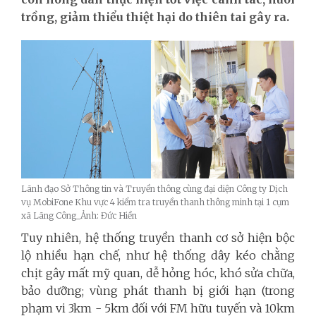
trồng, giảm thiểu thiệt hại do thiên tai gây ra.
Lãnh đạo Sở Thông tin và Truyền thông cùng đại diện Công ty Dịch
vụ MobiFone Khu vực 4 kiểm tra truyền thanh thông minh tại 1 cụm
xã Lãng Công_Ảnh: Đức Hiền
Tuy nhiên, hệ thống truyền thanh cơ sở hiện bộc
lộ nhiều hạn chế, như hệ thống dây kéo chằng
chịt gây mất mỹ quan, dễ hỏng hóc, khó sửa chữa,
bảo dưỡng; vùng phát thanh bị giới hạn (trong
phạm vi 3km - 5km đối với FM hữu tuyến và 10km