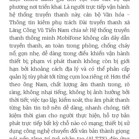
phương nơi triển khai. Là người trực tiếp vận hành
hệ thống truyền thanh này, cán bộ Văn hóa -
Thông tin kiêm phụ trách Đài truyền thanh xã
Lãng Công Vũ Tiến Nam chia sẻ: Hệ thống truyền
thanh thông minh MobiFone không cần dây dẫn
truyền thanh, an toàn trong phòng, chống cháy
nổ; gọn nhẹ, dễ dàng trong điều khiển vận hành
thiết bị; phạm vi phát thanh không còn bị giới
hạn bởi khoảng cách địa lý và có thể phân cấp
quản lý, tùy phát tới từng cụm loa riêng rẽ. Hơn thế
theo ông Nam, chất lượng âm thanh trong, rõ
ràng, không nhại tiếng, không bị ảnh hưởng bởi
thời tiết; việc tạo lập, kiểm soát, thu âm phát thanh
từng bản tin trở nên dễ dàng, nhanh chóng, tiết
kiệm thời gian cho người thực hiện, hỗ trợ bản
phát trực tiếp bất kỳ chỗ nào có mạng; thiết bị sử
dụng công nghệ chuyển đổi văn bản thành giọng
nói nền tảng trí tuệ nhân tạo (AI TTS) đáp ứng