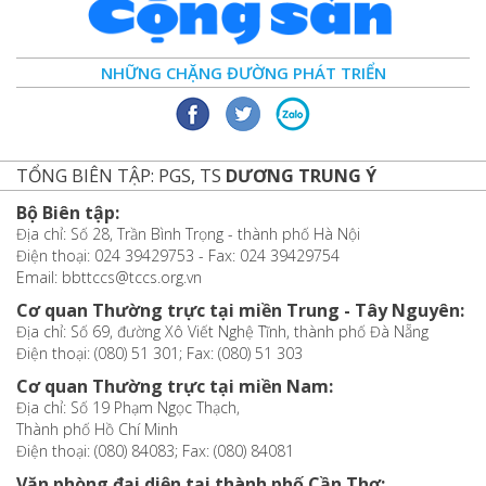
NHỮNG CHẶNG ĐƯỜNG PHÁT TRIỂN
TỔNG BIÊN TẬP: PGS, TS
DƯƠNG TRUNG Ý
Bộ Biên tập:
Địa chỉ: Số 28, Trần Bình Trọng - thành phố Hà Nội
Điện thoại: 024 39429753 - Fax: 024 39429754
Email: bbttccs@tccs.org.vn
Cơ quan Thường trực tại miền Trung - Tây Nguyên:
Địa chỉ: Số 69, đường Xô Viết Nghệ Tĩnh, thành phố Đà Nẵng
Điện thoại: (080) 51 301; Fax: (080) 51 303
Cơ quan Thường trực tại miền Nam:
Địa chỉ: Số 19 Phạm Ngọc Thạch,
Thành phố Hồ Chí Minh
Điện thoại: (080) 84083; Fax: (080) 84081
Văn phòng đại diện tại thành phố Cần Thơ: