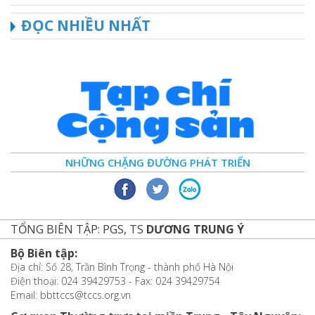
ĐỌC NHIỀU NHẤT
NHỮNG CHẶNG ĐƯỜNG PHÁT TRIỂN
TỔNG BIÊN TẬP: PGS, TS
DƯƠNG TRUNG Ý
Bộ Biên tập:
Địa chỉ: Số 28, Trần Bình Trọng - thành phố Hà Nội
Điện thoại: 024 39429753 - Fax: 024 39429754
Email: bbttccs@tccs.org.vn