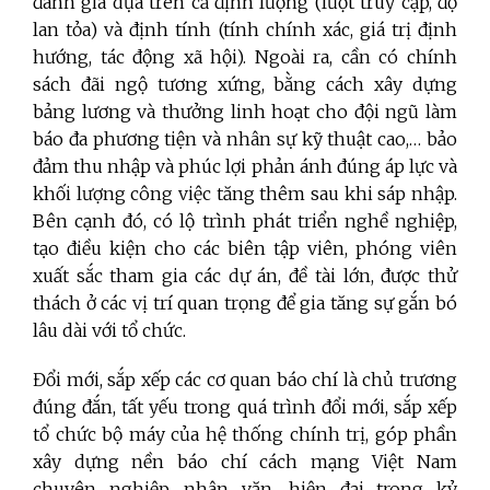
đánh giá dựa trên cả định lượng (lượt truy cập, độ
lan tỏa) và định tính (tính chính xác, giá trị định
hướng, tác động xã hội). Ngoài ra, cần có chính
sách đãi ngộ tương xứng, bằng cách xây dựng
bảng lương và thưởng linh hoạt cho đội ngũ làm
báo đa phương tiện và nhân sự kỹ thuật cao,… bảo
đảm thu nhập và phúc lợi phản ánh đúng áp lực và
khối lượng công việc tăng thêm sau khi sáp nhập.
Bên cạnh đó, có lộ trình phát triển nghề nghiệp,
tạo điều kiện cho các biên tập viên, phóng viên
xuất sắc tham gia các dự án, đề tài lớn, được thử
thách ở các vị trí quan trọng để gia tăng sự gắn bó
lâu dài với tổ chức.
Đổi mới, sắp xếp các cơ quan báo chí là chủ trương
đúng đắn, tất yếu trong quá trình đổi mới, sắp xếp
tổ chức bộ máy của hệ thống chính trị, góp phần
xây dựng nền báo chí cách mạng Việt Nam
chuyên nghiệp, nhân văn, hiện đại trong kỷ