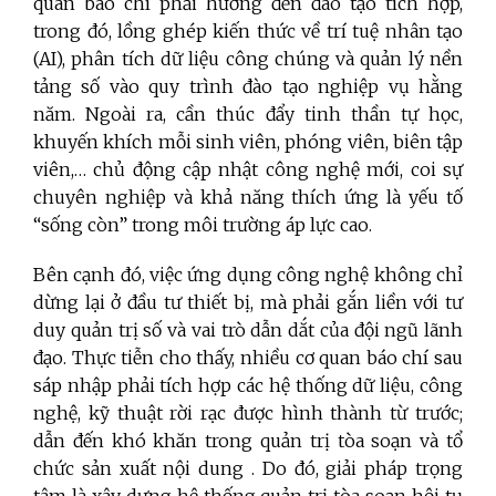
quan báo chí phải hướng đến đào tạo tích hợp,
trong đó, lồng ghép kiến thức về trí tuệ nhân tạo
(AI), phân tích dữ liệu công chúng và quản lý nền
tảng số vào quy trình đào tạo nghiệp vụ hằng
năm. Ngoài ra, cần thúc đẩy tinh thần tự học,
khuyến khích mỗi sinh viên, phóng viên, biên tập
viên,… chủ động cập nhật công nghệ mới, coi sự
chuyên nghiệp và khả năng thích ứng là yếu tố
“sống còn” trong môi trường áp lực cao.
Bên cạnh đó, việc ứng dụng công nghệ không chỉ
dừng lại ở đầu tư thiết bị, mà phải gắn liền với tư
duy quản trị số và vai trò dẫn dắt của đội ngũ lãnh
đạo. Thực tiễn cho thấy, nhiều cơ quan báo chí sau
sáp nhập phải tích hợp các hệ thống dữ liệu, công
nghệ, kỹ thuật rời rạc được hình thành từ trước;
dẫn đến khó khăn trong quản trị tòa soạn và tổ
chức sản xuất nội dung . Do đó, giải pháp trọng
tâm là xây dựng hệ thống quản trị tòa soạn hội tụ