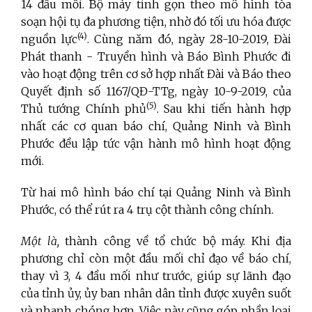
14 đầu mối. Bộ máy tinh gọn theo mô hình tòa
soạn hội tụ đa phương tiện, nhờ đó tối ưu hóa được
(4)
nguồn lực
. Cùng năm đó, ngày 28-10-2019, Đài
Phát thanh - Truyền hình và Báo Bình Phước đi
vào hoạt động trên cơ sở hợp nhất Đài và Báo theo
Quyết định số 1167/QĐ-TTg, ngày 10-9-2019, của
(
5)
Thủ tướng Chính phủ
. Sau khi tiến hành hợp
nhất các cơ quan báo chí, Quảng Ninh và Bình
Phước đều lập tức vận hành mô hình hoạt động
mới.
Từ hai mô hình báo chí tại Quảng Ninh và Bình
Phước, có thể rút ra 4 trụ cột thành công chính.
Một là,
thành công về tổ chức bộ máy. Khi địa
phương chỉ còn một đầu mối chỉ đạo về báo chí,
thay vì 3, 4 đầu mối như trước, giúp sự lãnh đạo
của tỉnh ủy, ủy ban nhân dân tỉnh được xuyên suốt
và nhanh chóng hơn. Việc này cũng góp phần loại