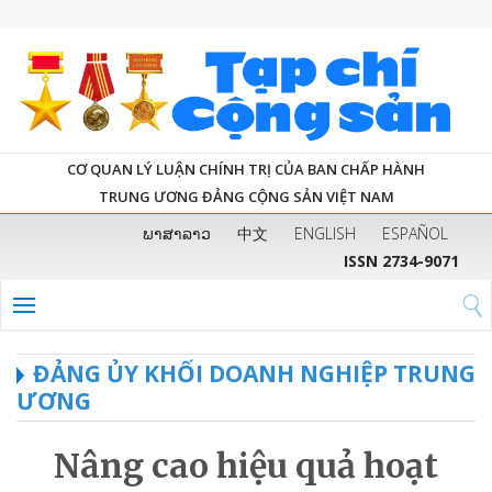
CƠ QUAN LÝ LUẬN CHÍNH TRỊ CỦA BAN CHẤP HÀNH
TRUNG ƯƠNG ĐẢNG CỘNG SẢN VIỆT NAM
ພາສາລາວ
中文
ENGLISH
ESPAÑOL
ISSN 2734-9071
ĐẢNG ỦY KHỐI DOANH NGHIỆP TRUNG
ƯƠNG
Nâng cao hiệu quả hoạt