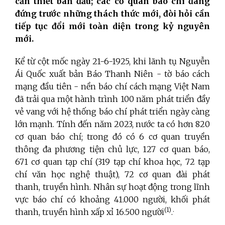
cần thiết ban đầu; các cơ quan báo chí đang
đứng trước những thách thức mới, đòi hỏi cần
tiếp tục đổi mới toàn diện trong kỷ nguyên
mới.
Kể từ cột mốc ngày 21-6-1925, khi lãnh tụ Nguyễn
Ái Quốc xuất bản Báo Thanh Niên - tờ báo cách
mạng đầu tiên - nền báo chí cách mạng Việt Nam
đã trải qua một hành trình 100 năm phát triển đầy
vẻ vang với hệ thống báo chí phát triển ngày càng
lớn mạnh. Tính đến năm 2023, nước ta có hơn 820
cơ quan báo chí; trong đó có 6 cơ quan truyền
thông đa phương tiện chủ lực, 127 cơ quan báo,
671 cơ quan tạp chí (319 tạp chí khoa học, 72 tạp
chí văn học nghệ thuật), 72 cơ quan đài phát
thanh, truyền hình. Nhân sự hoạt động trong lĩnh
vực báo chí có khoảng 41.000 người, khối phát
(1)
.
thanh, truyền hình xấp xỉ 16.500 người
.