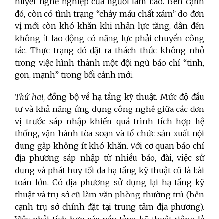
huyết nghề nghiệp của người làm báo. Bên cạnh
đó, còn có tình trạng “chảy máu chất xám” do đơn
vị mới còn khó khăn khi nhân lực tăng, dẫn đến
không ít lao động có năng lực phải chuyển công
tác. Thực trạng đó đặt ra thách thức không nhỏ
trong việc hình thành một đội ngũ báo chí “tinh,
gọn, mạnh” trong bối cảnh mới.
Thứ hai,
đồng bộ về hạ tầng kỹ thuật. Mức độ đầu
tư và khả năng ứng dụng công nghệ giữa các đơn
vị trước sáp nhập khiến quá trình tích hợp hệ
thống, vận hành tòa soạn và tổ chức sản xuất nội
dung gặp không ít khó khăn. Với cơ quan báo chí
địa phương sáp nhập từ nhiều báo, đài, việc sử
dụng và phát huy tối đa hạ tầng kỹ thuật cũ là bài
toán lớn. Có địa phương sử dụng lại hạ tầng kỹ
thuật và trụ sở cũ làm văn phòng thường trú (bên
cạnh trụ sở chính đặt tại trung tâm địa phương).
Việc phải tích hợp các nền tảng kỹ thuật riêng lẻ