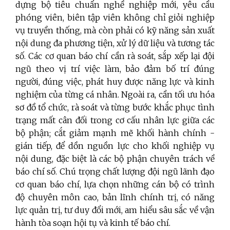
dựng bộ tiêu chuẩn nghề nghiệp mới, yêu cầu
phóng viên, biên tập viên không chỉ giỏi nghiệp
vụ truyền thống, mà còn phải có kỹ năng sản xuất
nội dung đa phương tiện, xử lý dữ liệu và tương tác
số. Các cơ quan báo chí cần rà soát, sắp xếp lại đội
ngũ theo vị trí việc làm, bảo đảm bố trí đúng
người, đúng việc, phát huy được năng lực và kinh
nghiệm của từng cá nhân. Ngoài ra, cần tối ưu hóa
sơ đồ tổ chức, rà soát và từng bước khắc phục tình
trạng mất cân đối trong cơ cấu nhân lực giữa các
bộ phận; cắt giảm mạnh mẽ khối hành chính -
gián tiếp, để dồn nguồn lực cho khối nghiệp vụ
nội dung, đặc biệt là các bộ phận chuyên trách về
báo chí số. Chú trọng chất lượng đội ngũ lãnh đạo
cơ quan báo chí, lựa chọn những cán bộ có trình
độ chuyên môn cao, bản lĩnh chính trị, có năng
lực quản trị, tư duy đổi mới, am hiểu sâu sắc về vận
hành tòa soạn hội tụ và kinh tế báo chí.