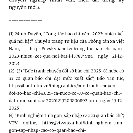
nguyên mới./.
--------------
(1)
Minh Duyên, “Công tác báo chí năm 2023: nhiều kết
quả nổi bật”, Chuyên trang Tư liệu của Thông tấn xã Việt
Nam,
https://nvsk.vnanet.vn/cong-tac-bao-chi-nam-
2023-nhieu-ket-qua-noi-bat-1-137874.vna
,
ngày 21-12-
2023
(2), (3)
“Bức tranh chuyển đổi số báo chí 2025: Cả nước có
33 cơ quan báo chí đạt mức xuất sắc”, Báo Tin tức,
https://baotintuc.vn/infographics/buc-tranh-chuyen-
doi-so-bao-chi-2025-ca-nuoc-co-33-co-quan-bao-chi-
dat-muc-xuat-sac-20251219200806892.htm
,
ngày 19-12-
2025
(4)
“Kinh nghiệm tinh gọn, sáp nhập các cơ quan báo chí”,
VTV online,
https://vtv.vn/xa-hoi/kinh-nghiem-tinh-
gon-sap-nhap-cac-co-quan-bao-chi-