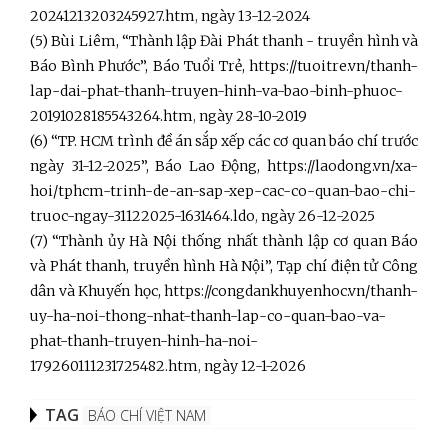
20241213203245927.htm
,
ngày 13-12-2024
(5) Bùi Liêm, “Thành lập Đài Phát thanh - truyền hình và
Báo Bình Phước”, Báo Tuổi Trẻ,
https://tuoitre.vn/thanh-
lap-dai-phat-thanh-truyen-hinh-va-bao-binh-phuoc-
20191028185543264.htm
,
ngày 28-10-2019
(6) “TP. HCM trình đề án sắp xếp các cơ quan báo chí trước
ngày 31-12-2025”, Báo Lao Động,
https://laodong.vn/xa-
hoi/tphcm-trinh-de-an-sap-xep-cac-co-quan-bao-chi-
truoc-ngay-31122025-1631464.ldo
,
ngày 26-12-2025
(7) “Thành ủy Hà Nội thống nhất thành lập cơ quan Báo
và Phát thanh, truyền hình Hà Nội”, Tạp chí điện tử Công
dân và Khuyến học,
https://congdankhuyenhoc.vn/thanh-
uy-ha-noi-thong-nhat-thanh-lap-co-quan-bao-va-
phat-thanh-truyen-hinh-ha-noi-
179260111231725482.htm
,
ngày 12-1-2026
TAG
BÁO CHÍ VIỆT NAM