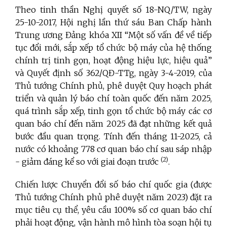
Theo tinh thần Nghị quyết số 18-NQ/TW, ngày
25-10-2017, Hội nghị lần thứ sáu Ban Chấp hành
Trung ương Đảng khóa XII “Một số vấn đề về tiếp
tục đổi mới, sắp xếp tổ chức bộ máy của hệ thống
chính trị tinh gọn, hoạt động hiệu lực, hiệu quả”
và
Quyết định số 362/QĐ-TTg, ngày 3-4-2019, của
Thủ tướng Chính phủ
, phê duyệt Quy hoạch phát
triển và quản lý báo chí toàn quốc đến năm 2025,
quá trình sắp xếp, tinh gọn tổ chức bộ máy các cơ
quan báo chí đến năm 2025 đã đạt những kết quả
bước đầu quan trọng. Tính đến tháng 11-2025, cả
nước có khoảng 778 cơ quan báo chí sau sáp nhập
(2)
- giảm đáng kể so với giai đoạn trước
.
Chiến lược Chuyển đổi số báo chí quốc gia (được
Thủ tướng Chính phủ phê duyệt năm 2023) đặt ra
mục tiêu cụ thể, yêu cầu 100% số cơ quan báo chí
phải hoạt động, vận hành mô hình tòa soạn hội tụ