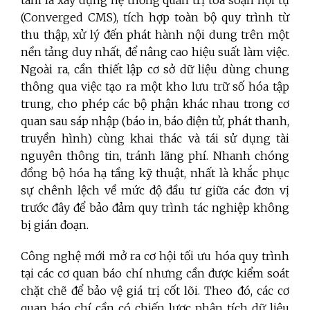
(Converged CMS), tích hợp toàn bộ quy trình từ
thu thập, xử lý đến phát hành nội dung trên một
nền tảng duy nhất, để nâng cao hiệu suất làm việc.
Ngoài ra, cần thiết lập cơ sở dữ liệu dùng chung
thông qua việc tạo ra một kho lưu trữ số hóa tập
trung, cho phép các bộ phận khác nhau trong cơ
quan sau sáp nhập (báo in, báo điện tử, phát thanh,
truyền hình) cùng khai thác và tái sử dụng tài
nguyên thông tin, tránh lãng phí. Nhanh chóng
đồng bộ hóa hạ tầng kỹ thuật, nhất là khắc phục
sự chênh lệch về mức độ đầu tư giữa các đơn vị
trước đây để bảo đảm quy trình tác nghiệp không
bị gián đoạn.
Công nghệ mới mở ra cơ hội tối ưu hóa quy trình
tại các cơ quan báo chí nhưng cần được kiểm soát
chặt chẽ để bảo vệ giá trị cốt lõi. Theo đó, các cơ
quan báo chí cần có chiến lược phân tích dữ liệu