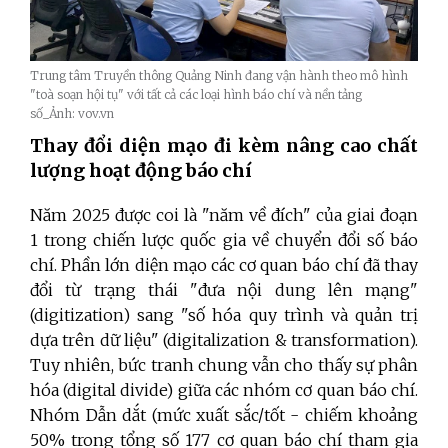
Trung tâm Truyền thông Quảng Ninh đang vận hành theo mô hình
"toà soạn hội tụ" với tất cả các loại hình báo chí và nền tảng
số_Ảnh: vov.vn
Thay đổi diện mạo đi kèm nâng cao chất
lượng hoạt động báo chí
Năm 2025 được coi là "năm về đích" của giai đoạn
1 trong chiến lược quốc gia về chuyển đổi số báo
chí. Phần lớn diện mạo các cơ quan báo chí đã thay
đổi từ trạng thái "đưa nội dung lên mạng"
(digitization) sang "số hóa quy trình và quản trị
dựa trên dữ liệu" (digitalization & transformation).
Tuy nhiên, bức tranh chung vẫn cho thấy sự phân
hóa (digital divide) giữa các nhóm cơ quan báo chí.
Nhóm Dẫn dắt (mức xuất sắc/tốt - chiếm khoảng
50% trong tổng số 177 cơ quan báo chí tham gia