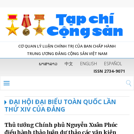
CƠ QUAN LÝ LUẬN CHÍNH TRỊ CỦA BAN CHẤP HÀNH
TRUNG ƯƠNG ĐẢNG CỘNG SẢN VIỆT NAM
ພາສາລາວ
中文
ENGLISH
ESPAÑOL
ISSN 2734-9071
ĐẠI HỘI ĐẠI BIỂU TOÀN QUỐC LẦN
THỨ XIV CỦA ĐẢNG
Thủ tướng Chính phủ Nguyễn Xuân Phúc
điều hành thảo luận dự thảo các văn kiện