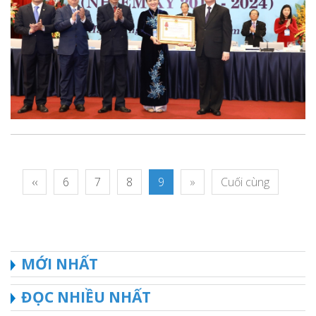
‹‹
6
7
8
9
»
Cuối cùng
MỚI NHẤT
ĐỌC NHIỀU NHẤT