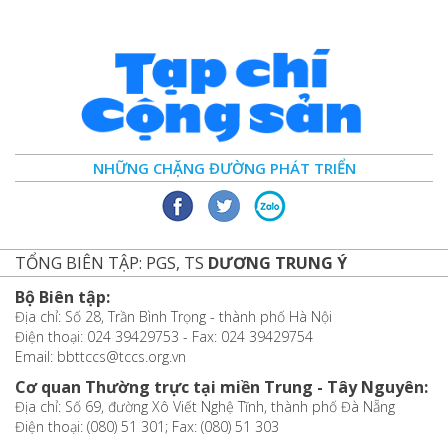
NHỮNG CHẶNG ĐƯỜNG PHÁT TRIỂN
TỔNG BIÊN TẬP: PGS, TS
DƯƠNG TRUNG Ý
Bộ Biên tập:
Địa chỉ: Số 28, Trần Bình Trọng - thành phố Hà Nội
Điện thoại: 024 39429753 - Fax: 024 39429754
Email: bbttccs@tccs.org.vn
Cơ quan Thường trực tại miền Trung - Tây Nguyên:
Địa chỉ: Số 69, đường Xô Viết Nghệ Tĩnh, thành phố Đà Nẵng
Điện thoại: (080) 51 301; Fax: (080) 51 303