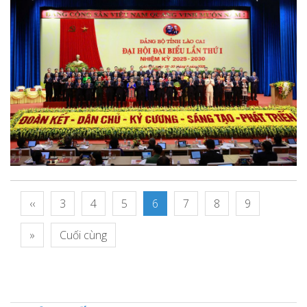
‹‹
3
4
5
6
7
8
9
»
Cuối cùng