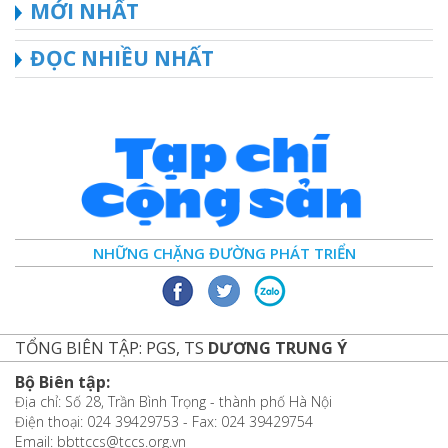
MỚI NHẤT
ĐỌC NHIỀU NHẤT
NHỮNG CHẶNG ĐƯỜNG PHÁT TRIỂN
TỔNG BIÊN TẬP: PGS, TS
DƯƠNG TRUNG Ý
Bộ Biên tập:
Địa chỉ: Số 28, Trần Bình Trọng - thành phố Hà Nội
Điện thoại: 024 39429753 - Fax: 024 39429754
Email: bbttccs@tccs.org.vn