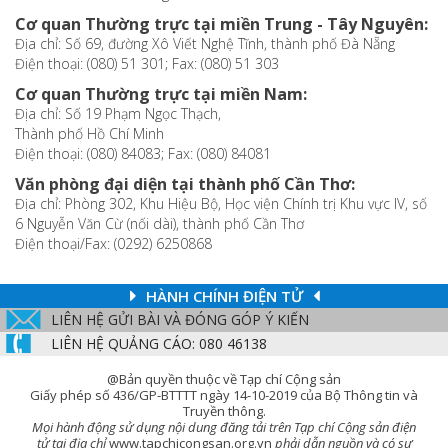
Cơ quan Thường trực tại miền Trung - Tây Nguyên:
Địa chỉ: Số 69, đường Xô Viết Nghệ Tĩnh, thành phố Đà Nẵng
Điện thoại: (080) 51 301; Fax: (080) 51 303
Cơ quan Thường trực tại miền Nam:
Địa chỉ: Số 19 Phạm Ngọc Thạch,
Thành phố Hồ Chí Minh
Điện thoại: (080) 84083; Fax: (080) 84081
Văn phòng đại diện tại thành phố Cần Thơ:
Địa chỉ: Phòng 302, Khu Hiệu Bộ, Học viện Chính trị Khu vực IV, số
6 Nguyễn Văn Cừ (nối dài), thành phố Cần Thơ
Điện thoại/Fax: (0292) 6250868
HÀNH CHÍNH ĐIỆN TỬ
LIÊN HỆ GỬI BÀI VÀ ĐÓNG GÓP Ý KIẾN
LIÊN HỆ QUẢNG CÁO: 080 46138
@Bản quyền thuộc về Tạp chí Cộng sản
Giấy phép số 436/GP-BTTTT ngày 14-10-2019 của Bộ Thông tin và
Truyền thông.
Mọi hành động sử dụng nội dung đăng tải trên Tạp chí Cộng sản điện
tử tại địa chỉ
www.tapchicongsan.org.vn
phải dẫn nguồn và có sự