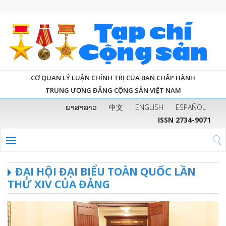
CƠ QUAN LÝ LUẬN CHÍNH TRỊ CỦA BAN CHẤP HÀNH
TRUNG ƯƠNG ĐẢNG CỘNG SẢN VIỆT NAM
ພາສາລາວ
中文
ENGLISH
ESPAÑOL
ISSN 2734-9071
ĐẠI HỘI ĐẠI BIỂU TOÀN QUỐC LẦN
THỨ XIV CỦA ĐẢNG