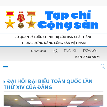
CƠ QUAN LÝ LUẬN CHÍNH TRỊ CỦA BAN CHẤP HÀNH
TRUNG ƯƠNG ĐẢNG CỘNG SẢN VIỆT NAM
ພາສາລາວ
中文
ENGLISH
ESPAÑOL
ISSN 2734-9071
ĐẠI HỘI ĐẠI BIỂU TOÀN QUỐC LẦN
THỨ XIV CỦA ĐẢNG