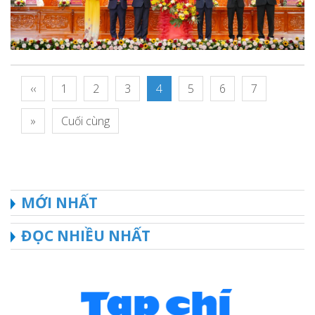
‹‹
1
2
3
4
5
6
7
»
Cuối cùng
MỚI NHẤT
ĐỌC NHIỀU NHẤT