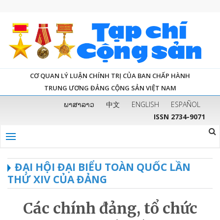
CƠ QUAN LÝ LUẬN CHÍNH TRỊ CỦA BAN CHẤP HÀNH
TRUNG ƯƠNG ĐẢNG CỘNG SẢN VIỆT NAM
ພາສາລາວ
中文
ENGLISH
ESPAÑOL
ISSN 2734-9071
ĐẠI HỘI ĐẠI BIỂU TOÀN QUỐC LẦN
THỨ XIV CỦA ĐẢNG
Các chính đảng, tổ chức