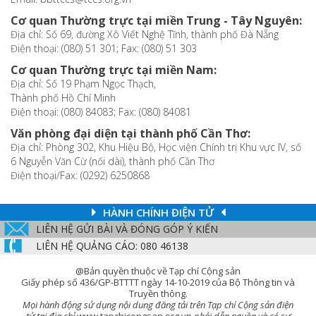
Cơ quan Thường trực tại miền Trung - Tây Nguyên:
Địa chỉ: Số 69, đường Xô Viết Nghệ Tĩnh, thành phố Đà Nẵng
Điện thoại: (080) 51 301; Fax: (080) 51 303
Cơ quan Thường trực tại miền Nam:
Địa chỉ: Số 19 Phạm Ngọc Thạch,
Thành phố Hồ Chí Minh
Điện thoại: (080) 84083; Fax: (080) 84081
Văn phòng đại diện tại thành phố Cần Thơ:
Địa chỉ: Phòng 302, Khu Hiệu Bộ, Học viện Chính trị Khu vực IV, số
6 Nguyễn Văn Cừ (nối dài), thành phố Cần Thơ
Điện thoại/Fax: (0292) 6250868
HÀNH CHÍNH ĐIỆN TỬ
LIÊN HỆ GỬI BÀI VÀ ĐÓNG GÓP Ý KIẾN
LIÊN HỆ QUẢNG CÁO: 080 46138
@Bản quyền thuộc về Tạp chí Cộng sản
Giấy phép số 436/GP-BTTTT ngày 14-10-2019 của Bộ Thông tin và
Truyền thông.
Mọi hành động sử dụng nội dung đăng tải trên Tạp chí Cộng sản điện
tử tại địa chỉ
www.tapchicongsan.org.vn
phải dẫn nguồn và có sự