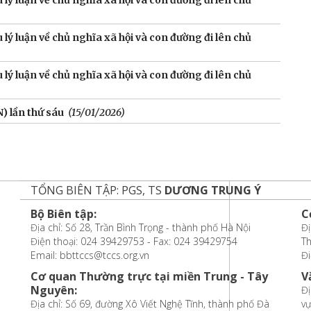
lý luận về chủ nghĩa xã hội và con đường đi lên chủ
lý luận về chủ nghĩa xã hội và con đường đi lên chủ
lý luận về chủ nghĩa xã hội và con đường đi lên chủ
 lần thứ sáu
(15/01/2026)
TỔNG BIÊN TẬP: PGS, TS
DƯƠNG TRUNG Ý
Bộ Biên tập:
C
Địa chỉ: Số 28, Trần Bình Trọng - thành phố Hà Nội
Đị
Điện thoại: 024 39429753 - Fax: 024 39429754
T
Email: bbttccs@tccs.org.vn
Đi
Cơ quan Thường trực tại miền Trung - Tây
V
Nguyên:
Đị
Địa chỉ: Số 69, đường Xô Viết Nghệ Tĩnh, thành phố Đà
vự