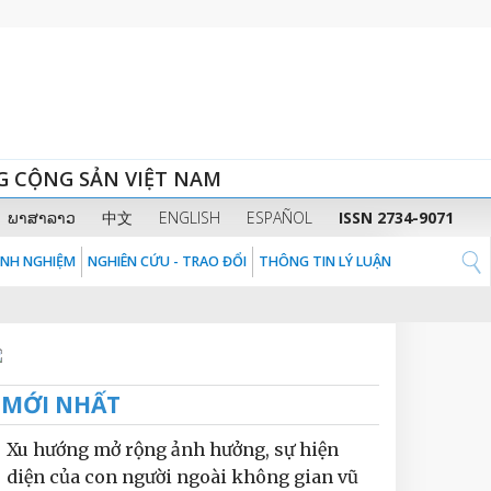
G CỘNG SẢN VIỆT NAM
ພາສາລາວ
中文
ENGLISH
ESPAÑOL
ISSN 2734-9071
KINH NGHIỆM
NGHIÊN CỨU - TRAO ĐỔI
THÔNG TIN LÝ LUẬN
MỚI NHẤT
Xu hướng mở rộng ảnh hưởng, sự hiện
diện của con người ngoài không gian vũ