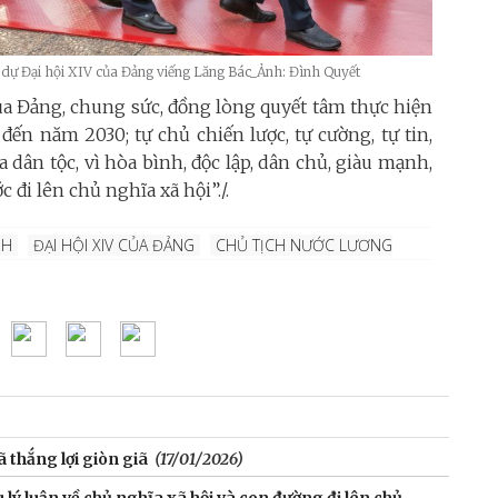
 Đại hội XIV của Đảng viếng Lăng Bác_Ảnh: Đình Quyết
 của Đảng, chung sức, đồng lòng quyết tâm thực hiện
 đến năm 2030; tự chủ chiến lược, tự cường, tự tin,
ân tộc, vì hòa bình, độc lập, dân chủ, giàu mạnh,
đi lên chủ nghĩa xã hội”./.
NH
ĐẠI HỘI XIV CỦA ĐẢNG
CHỦ TỊCH NƯỚC LƯƠNG
 thắng lợi giòn giã
(17/01/2026)