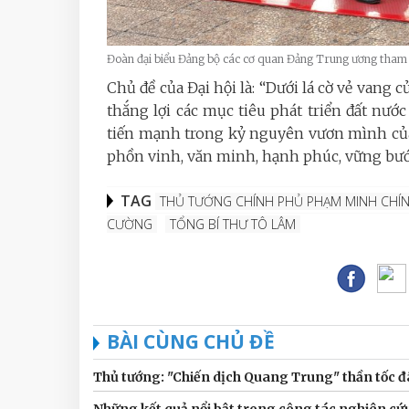
Đoàn đại biểu Đảng bộ các cơ quan Đảng Trung ương tham dự
Chủ đề của Đại hội là: “Dưới lá cờ vẻ vang
thắng lợi các mục tiêu phát triển đất nước
tiến mạnh trong kỷ nguyên vươn mình của d
phồn vinh, văn minh, hạnh phúc, vững bước 
TAG
THỦ TƯỚNG CHÍNH PHỦ PHẠM MINH CHÍ
CƯỜNG
TỔNG BÍ THƯ TÔ LÂM
BÀI CÙNG CHỦ ĐỀ
Thủ tướng: "Chiến dịch Quang Trung" thần tốc đã