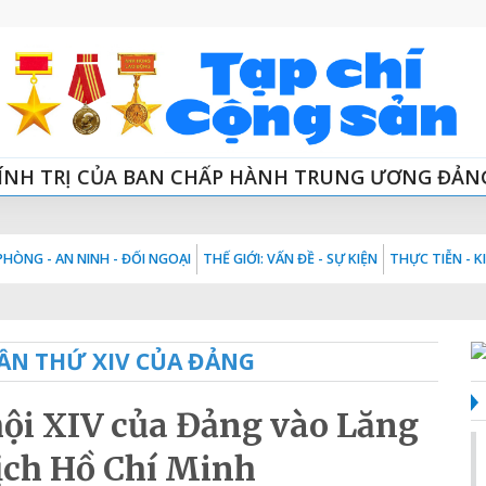
ÍNH TRỊ CỦA BAN CHẤP HÀNH TRUNG ƯƠNG ĐẢN
HÒNG - AN NINH - ĐỐI NGOẠI
THẾ GIỚI: VẤN ĐỀ - SỰ KIỆN
THỰC TIỄN - 
LẦN THỨ XIV CỦA ĐẢNG
hội XIV của Đảng vào Lăng
ịch Hồ Chí Minh