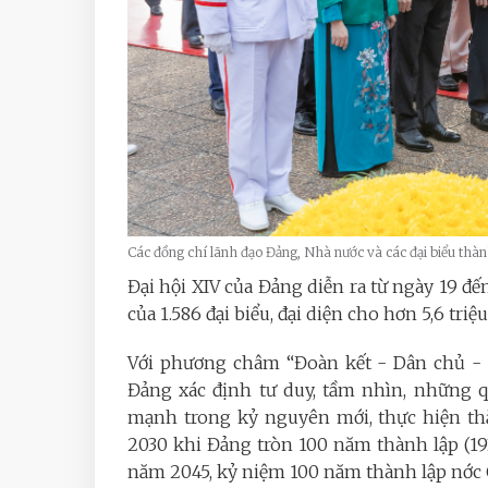
Các đồng chí lãnh đạo Đảng, Nhà nước và các đại biểu thàn
Đại hội XIV của Đảng diễn ra từ ngày 19 đế
của 1.586 đại biểu, đại diện cho hơn 5,6 tr
Với phương châm “Đoàn kết - Dân chủ - K
Đảng xác định tư duy, tầm nhìn, những q
mạnh trong kỷ nguyên mới, thực hiện thắ
2030 khi Đảng tròn 100 năm thành lập (19
năm 2045, kỷ niệm 100 năm thành lập nớc C