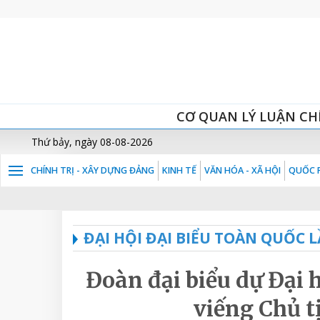
CƠ QUAN LÝ LUẬN CH
Thứ bảy, ngày 08-08-2026
CHÍNH TRỊ - XÂY DỰNG ĐẢNG
KINH TẾ
VĂN HÓA - XÃ HỘI
QUỐC P
ĐẠI HỘI ĐẠI BIỂU TOÀN QUỐC 
Đoàn đại biểu dự Đại 
viếng Chủ t