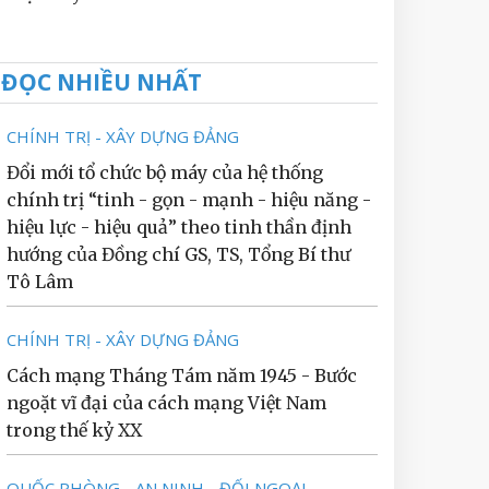
ĐỌC NHIỀU NHẤT
CHÍNH TRỊ - XÂY DỰNG ĐẢNG
Đổi mới tổ chức bộ máy của hệ thống
chính trị “tinh - gọn - mạnh - hiệu năng -
hiệu lực - hiệu quả” theo tinh thần định
hướng của Đồng chí GS, TS, Tổng Bí thư
Tô Lâm
CHÍNH TRỊ - XÂY DỰNG ĐẢNG
Cách mạng Tháng Tám năm 1945 - Bước
ngoặt vĩ đại của cách mạng Việt Nam
trong thế kỷ XX
QUỐC PHÒNG - AN NINH - ĐỐI NGOẠI