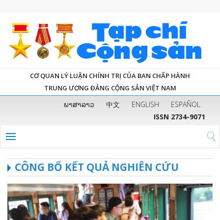
CƠ QUAN LÝ LUẬN CHÍNH TRỊ CỦA BAN CHẤP HÀNH
TRUNG ƯƠNG ĐẢNG CỘNG SẢN VIỆT NAM
ພາສາລາວ
中文
ENGLISH
ESPAÑOL
ISSN 2734-9071
CÔNG BỐ KẾT QUẢ NGHIÊN CỨU