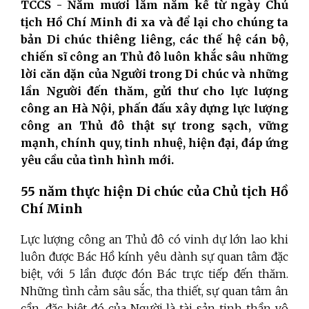
TCCS - Năm mươi lăm năm kể từ ngày Chủ
tịch Hồ Chí Minh đi xa và để lại cho chúng ta
bản Di chúc thiêng liêng, các thế hệ cán bộ,
chiến sĩ công an Thủ đô luôn khắc sâu những
lời căn dặn của Người trong Di chúc và những
lần Người đến thăm, gửi thư cho lực lượng
công an Hà Nội, phấn đấu xây dựng lực lượng
công an Thủ đô thật sự trong sạch, vững
mạnh, chính quy, tinh nhuệ, hiện đại, đáp ứng
yêu cầu của tình hình mới.
55 năm thực hiện Di chúc của Chủ tịch Hồ
Chí Minh
Lực lượng công an Thủ đô có vinh dự lớn lao khi
luôn được Bác Hồ kính yêu dành sự quan tâm đặc
biệt, với 5 lần được đón Bác trực tiếp đến thăm.
Những tình cảm sâu sắc, tha thiết, sự quan tâm ân
cần, đặc biệt đó của Người là tài sản tinh thần vô