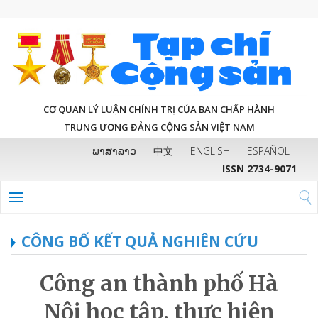
CƠ QUAN LÝ LUẬN CHÍNH TRỊ CỦA BAN CHẤP HÀNH
TRUNG ƯƠNG ĐẢNG CỘNG SẢN VIỆT NAM
ພາສາລາວ
中文
ENGLISH
ESPAÑOL
ISSN 2734-9071
CÔNG BỐ KẾT QUẢ NGHIÊN CỨU
Công an thành phố Hà
Nội học tập, thực hiện