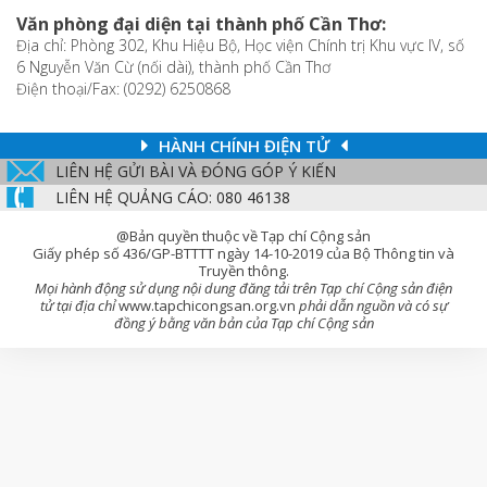
Văn phòng đại diện tại thành phố Cần Thơ:
Địa chỉ: Phòng 302, Khu Hiệu Bộ, Học viện Chính trị Khu vực IV, số
6 Nguyễn Văn Cừ (nối dài), thành phố Cần Thơ
Điện thoại/Fax: (0292) 6250868
HÀNH CHÍNH ĐIỆN TỬ
LIÊN HỆ GỬI BÀI VÀ ĐÓNG GÓP Ý KIẾN
LIÊN HỆ QUẢNG CÁO: 080 46138
@Bản quyền thuộc về Tạp chí Cộng sản
Giấy phép số 436/GP-BTTTT ngày 14-10-2019 của Bộ Thông tin và
Truyền thông.
Mọi hành động sử dụng nội dung đăng tải trên Tạp chí Cộng sản điện
tử tại địa chỉ
www.tapchicongsan.org.vn
phải dẫn nguồn và có sự
đồng ý bằng văn bản của Tạp chí Cộng sản