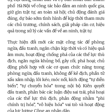
phố Hà Nội về công tác bảo đảm an ninh quốc gia,
giữ gìn trật tự, an toàn xã hội; chủ động đánh giá
đúng, dự báo sớm tình hình để kịp thời tham mưu
các chủ trương, chính sách, giải pháp căn cơ, hiệu
quả trong xử lý các vấn đề về an ninh, trật tự.
Thực hiện đổi mới các mặt công tác để phòng
ngừa, đấu tranh, ngăn chặn kịp thời và có hiệu quả
âm mưu, hoạt động chống phá của các thế lực thù
địch, ngăn ngừa khủng bố, gây rối, phá hoại; chủ
động phối hợp với các cơ quan chức năng trong
phòng ngừa, đấu tranh, không để kẻ địch, phần tử
xấu xâm nhập, lôi kéo, móc nối, kích động “tự diễn
biến”, “tự chuyển hóa” trong nội bộ. Kiên quyết
đấu tranh, phản bác các luận điệu sai trái, phá hoại
của các thế lực thù địch, phản động nhằm “phi
chính trị hóa”, “vô hiệu hóa” vai trò và hoạt động
của lực lượng Công an nhân dân.