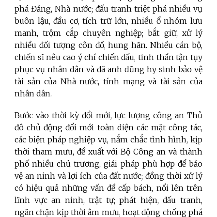
phá Đảng, Nhà nước; đấu tranh triệt phá nhiều vụ
buôn lậu, đầu cơ, tích trữ lớn, nhiều ổ nhóm lưu
manh, trộm cắp chuyên nghiệp; bắt giữ, xử lý
nhiều đối tượng côn đồ, hung hãn. Nhiều cán bộ,
chiến sĩ nêu cao ý chí chiến đấu, tinh thần tận tụy
phục vụ nhân dân và đã anh dũng hy sinh bảo vệ
tài sản của Nhà nước, tính mạng và tài sản của
nhân dân.
Bước vào thời kỳ đổi mới, lực lượng công an Thủ
đô chủ động đổi mới toàn diện các mặt công tác,
các biện pháp nghiệp vụ, nắm chắc tình hình, kịp
thời tham mưu, đề xuất với Bộ Công an và thành
phố nhiều chủ trương, giải pháp phù hợp để bảo
vệ an ninh và lợi ích của đất nước; đồng thời xử lý
có hiệu quả những vấn đề cấp bách, nổi lên trên
lĩnh vực an ninh, trật tự; phát hiện, đấu tranh,
ngăn chặn kịp thời âm mưu, hoạt động chống phá