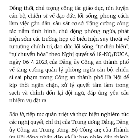
Đồng thời, chú trọng công tác giáo dục, rèn luyện
cán bộ, chiến sĩ về đạo đức, lối sống, phong cách
làm việc gần dân, sâu sát cơ sở. Tăng cường công
tác nắm tình hình, chủ động phòng ngừa, phát
hiện sớm các trường hợp có biểu hiện suy thoái về
tư tưởng chính trị, đạo đức, lối sống, “tự diễn biến”,
“tự chuyển hóa” theo Nghị quyết số 18-NQ/ĐUCA,
ngày 06-4-2023, của Đảng ủy Công an thành phố
về tăng cường quản lý, phòng ngừa cán bộ, chiến
sĩ sai phạm trong Công an thành phố Hà Nội để
kịp thời ngăn chặn, xử lý, quyết tâm làm trong
sạch và chỉnh đốn lại đội ngũ, đáp ứng yêu cầu
nhiệm vụ đặt ra.
Bốn là,
tiếp tục quán triệt và thực hiện nghiêm túc
các nghị quyết, chỉ thị của Trung ương Đảng, Đảng
ủy Công an Trung ương, Bộ Công an; của Thành
ủy, Hội đồng nhân dân và Ủy ban nhân dân thành