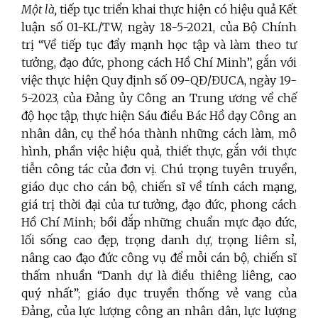
Một là,
tiếp tục triển khai thực hiện có hiệu quả Kết
luận số 01-KL/TW, ngày 18-5-2021, của Bộ Chính
trị “Về tiếp tục đẩy mạnh học tập và làm theo tư
tưởng, đạo đức, phong cách Hồ Chí Minh”, gắn với
việc thực hiện Quy định số 09-QĐ/ĐUCA, ngày 19-
5-2023, của Đảng ủy Công an Trung ương về chế
độ học tập, thực hiện Sáu điều Bác Hồ dạy Công an
nhân dân, cụ thể hóa thành những cách làm, mô
hình, phần việc hiệu quả, thiết thực, gắn với thực
tiễn công tác của đơn vị. Chú trọng tuyên truyền,
giáo dục cho cán bộ, chiến sĩ về tính cách mạng,
giá trị thời đại của tư tưởng, đạo đức, phong cách
Hồ Chí Minh; bồi đắp những chuẩn mực đạo đức,
lối sống cao đẹp, trọng danh dự, trọng liêm sỉ,
nâng cao đạo đức công vụ để mỗi cán bộ, chiến sĩ
thấm nhuần “Danh dự là điều thiêng liêng, cao
quý nhất”; giáo dục truyền thống vẻ vang của
Đảng, của lực lượng công an nhân dân, lực lượng