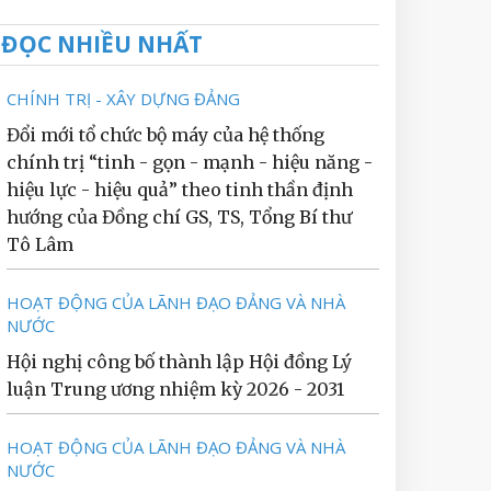
ĐỌC NHIỀU NHẤT
CHÍNH TRỊ - XÂY DỰNG ĐẢNG
Đổi mới tổ chức bộ máy của hệ thống
chính trị “tinh - gọn - mạnh - hiệu năng -
hiệu lực - hiệu quả” theo tinh thần định
hướng của Đồng chí GS, TS, Tổng Bí thư
Tô Lâm
HOẠT ĐỘNG CỦA LÃNH ĐẠO ĐẢNG VÀ NHÀ
NƯỚC
Hội nghị công bố thành lập Hội đồng Lý
luận Trung ương nhiệm kỳ 2026 - 2031
HOẠT ĐỘNG CỦA LÃNH ĐẠO ĐẢNG VÀ NHÀ
NƯỚC