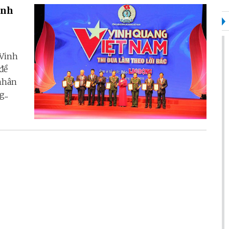
ệnh
 Vinh
đề
 nhân
...