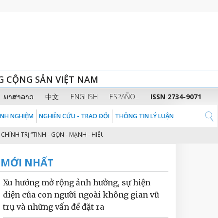
G CỘNG SẢN VIỆT NAM
ພາສາລາວ
中文
ENGLISH
ESPAÑOL
ISSN 2734-9071
KINH NGHIỆM
NGHIÊN CỨU - TRAO ĐỔI
THÔNG TIN LÝ LUẬN
H TRỊ “TINH - GỌN - MẠNH - HIỆU NĂNG - HIỆU LỰC - HIỆU QUẢ” THEO TINH
MỚI NHẤT
Xu hướng mở rộng ảnh hưởng, sự hiện
diện của con người ngoài không gian vũ
trụ và những vấn đề đặt ra