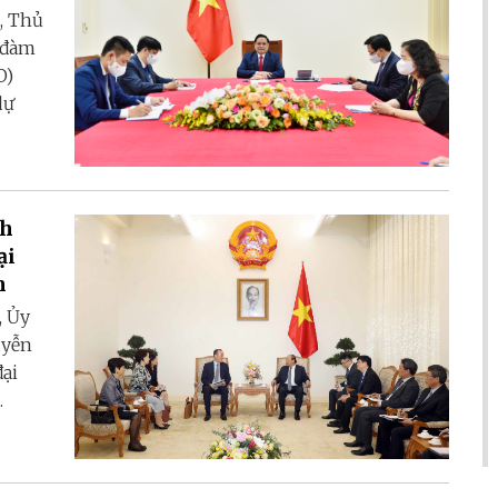
, Thủ
 đàm
O)
dự
nh
ại
m
, Ủy
uyễn
đại
.