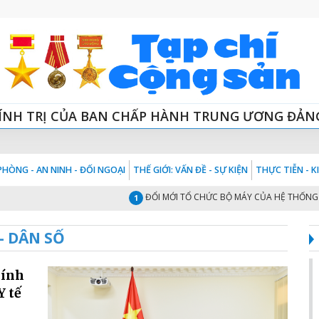
ÍNH TRỊ CỦA BAN CHẤP HÀNH TRUNG ƯƠNG ĐẢN
HÒNG - AN NINH - ĐỐI NGOẠI
THẾ GIỚI: VẤN ĐỀ - SỰ KIỆN
THỰC TIỄN - 
ĐỔI MỚI TỔ CHỨC BỘ MÁY CỦA HỆ THỐNG CHÍN
1
- DÂN SỐ
hính
Y tế