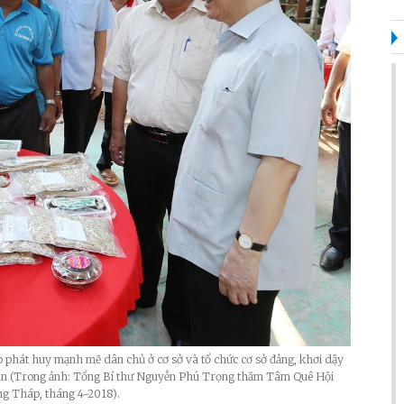
 phát huy mạnh mẽ dân chủ ở cơ sở và tổ chức cơ sở đảng, khơi dậy
 dân (Trong ảnh: Tổng Bí thư Nguyễn Phú Trọng thăm Tâm Quê Hội
ng Tháp, tháng 4-2018).