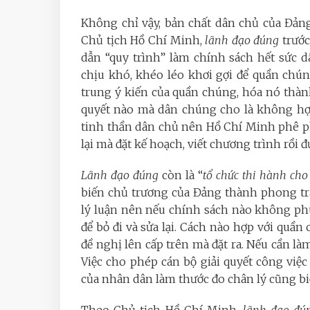
Không chỉ vậy, bản chất dân chủ của Đảng
Chủ tịch Hồ Chí Minh,
lãnh đạo đúng
trước 
dẫn “quy trình” làm chính sách hết sức d
chịu khó, khéo léo khơi gợi để quần chún
trung ý kiến của quần chúng, hóa nó thành
quyết nào mà dân chúng cho là không hợp
tinh thần dân chủ nên Hồ Chí Minh phê p
lại mà đặt kế hoạch, viết chương trình rồi 
Lãnh đạo đúng
còn là “
tổ chức thi hành ch
biến chủ trương của Đảng thành phong tr
lý luận nên nếu chính sách nào không phù
để bỏ đi và sửa lại. Cách nào hợp với quần
đề nghị lên cấp trên mà đặt ra. Nếu cần làm 
Việc cho phép cán bộ giải quyết công việc 
của nhân dân làm thước đo chân lý cũng bi
Theo Chủ tịch Hồ Chí Minh,
lãnh đạo đú