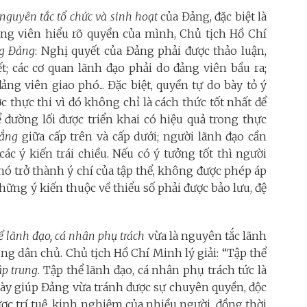
 nguyên tắc tổ chức và sinh hoạt
của Đảng, đặc biệt là
đảng viên hiểu rõ quyền của mình, Chủ tịch Hồ Chí
ng Đảng
: Nghị quyết của Đảng phải được thảo luận,
t; các cơ quan lãnh đạo phải do đảng viên bầu ra;
ảng viên giao phó... Đặc biệt, quyền tự do bày tỏ ý
c thực thi vì đó không chỉ là cách thức tốt nhất để
ể đường lối được triển khai có hiệu quả trong thực
đẳng
giữa cấp trên và cấp dưới; người lãnh đạo cần
các ý kiến trái chiều. Nếu có ý tưởng tốt thì người
 nó trở thành ý chí của tập thể, không được phép áp
ững ý kiến thuộc về thiểu số phải được bảo lưu, đệ
ể lãnh đạo, cá nhân phụ trách
vừa là nguyên tắc lãnh
ung dân chủ. Chủ tịch Hồ Chí Minh lý giải: “Tập thể
ập trung
. Tập thể lãnh đạo, cá nhân phụ trách tức là
này giúp Đảng vừa tránh được sự chuyên quyền, độc
ợc trí tuệ, kinh nghiệm của nhiều người, đồng thời