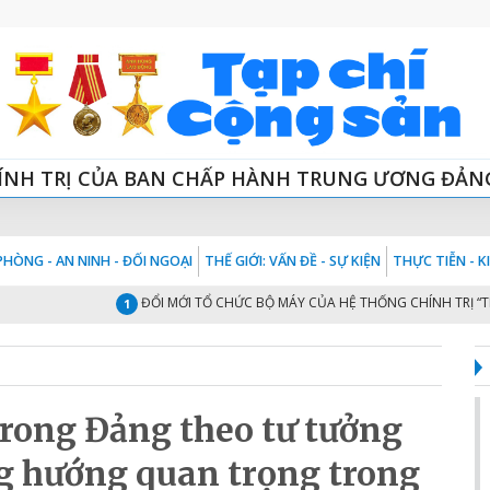
ÍNH TRỊ CỦA BAN CHẤP HÀNH TRUNG ƯƠNG ĐẢN
HÒNG - AN NINH - ĐỐI NGOẠI
THẾ GIỚI: VẤN ĐỀ - SỰ KIỆN
THỰC TIỄN - 
ĐỔI MỚI TỔ CHỨC BỘ MÁY CỦA HỆ THỐNG CHÍNH TRỊ “TINH - G
1
rong Đảng theo tư tưởng
g hướng quan trọng trong