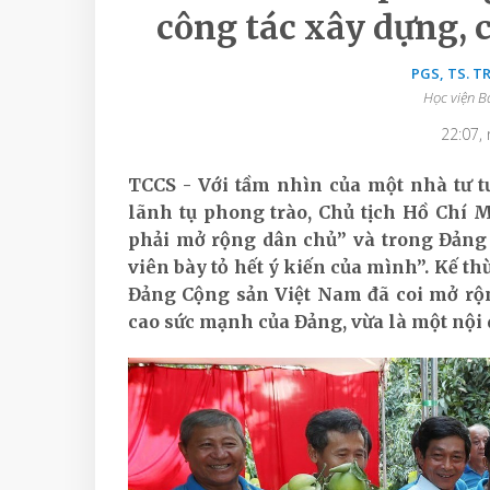
công tác xây dựng, 
PGS, TS. T
Học viện B
22:07,
TCCS - Với tầm nhìn của một nhà tư t
lãnh tụ phong trào, Chủ tịch Hồ Chí
phải mở rộng dân chủ” và trong Đảng 
viên bày tỏ hết ý kiến của mình”. Kế th
Đảng Cộng sản Việt Nam đã coi mở rộ
cao sức mạnh của Đảng, vừa là một nội d