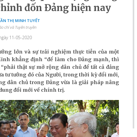
chỉnh đốn Đảng hiện nay
RẦN THỊ MINH TUYẾT
áo chí và Tuyên truyền
 ngày 11-05-2020
ưởng lớn và sự trải nghiệm thực tiễn của một
 Minh khẳng định “để làm cho Đảng mạnh, thì
“phải thật sự mở rộng dân chủ để tất cả đảng
ừa tư tưởng đó của Người, trong thời kỳ đổi mới,
ng dân chủ trong Đảng vừa là giải pháp nâng
ung đổi mới về chính trị.