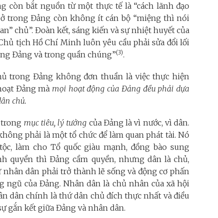
g còn bắt nguồn từ một thực tế là “cách lãnh đạo
, ở trong Đảng còn không ít cán bộ “miệng thì nói
an” chủ”. Đoàn kết, sáng kiến và sự nhiệt huyết của
 Chủ tịch Hồ Chí Minh luôn yêu cầu phải sửa đổi lối
(3)
rong Đảng
và trong quần chúng”
.
chủ trong Đảng không đơn thuần là việc thực hiện
 hoạt Đảng mà
mọi hoạt động của Đảng đều phải dựa
dân chủ.
n trong
mục tiêu, lý tưởng
của Đảng là vì nước, vì dân.
ông phải là một tổ chức để làm quan phát tài. Nó
tộc, làm cho Tổ quốc giàu mạnh, đồng bào sung
hính quyền thì Đảng cầm quyền, nhưng dân là chủ,
 nhân dân phải trở thành lẽ sống và động cơ phấn
 ngũ của Đảng. Nhân dân là chủ nhân của xã hội
n dân chính là thứ dân chủ đích thực nhất và điều
sự gắn kết giữa Đảng và nhân dân.