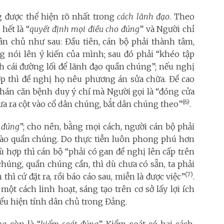
 được thể hiện rõ nhất trong
cách lãnh đạo
. Theo
hết là “
quyết định mọi điều cho đúng
” và Người chỉ
ân chủ như sau: Đầu tiên, cán bộ phải thành tâm,
g nói lên ý kiến của mình; sau đó phải “khéo tập
 cái đường lối để lãnh đạo quần chúng”;
nếu
nghị
 thì đề nghị họ nêu phương án sửa chữa. Đề cao
hán căn bệnh duy ý chí mà Người gọi là “đóng cửa
(6)
đưa ra cột vào cổ dân chúng, bắt dân chúng theo”
.
o đúng
”; cho nên, bằng mọi cách, người cán bộ phải
ào quần chúng. Do thực tiễn luôn phong phú hơn
 hợp thì cán bộ “phải có gan đề nghị lên cấp trên
 chúng, quần chúng cần, thì dù chưa có sẵn, ta phải
(7)
thì cứ đặt ra, rồi báo cáo sau, miễn là được việc”
.
một cách linh hoạt, sáng tạo trên cơ sở lấy lợi ích
ểu hiện tính dân chủ trong Đảng.
ng
còn là “
kiểm soát đúng
”. Kiểm soát có hai cách,