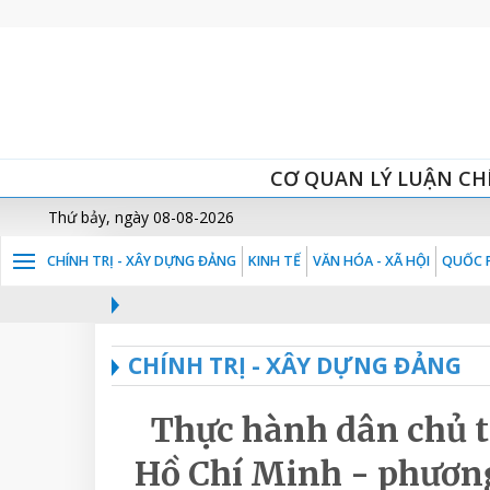
CƠ QUAN LÝ LUẬN CH
Thứ bảy, ngày 08-08-2026
CHÍNH TRỊ - XÂY DỰNG ĐẢNG
KINH TẾ
VĂN HÓA - XÃ HỘI
QUỐC P
CHÍNH TRỊ - XÂY DỰNG ĐẢNG
Thực hành dân chủ t
Hồ Chí Minh - phươn