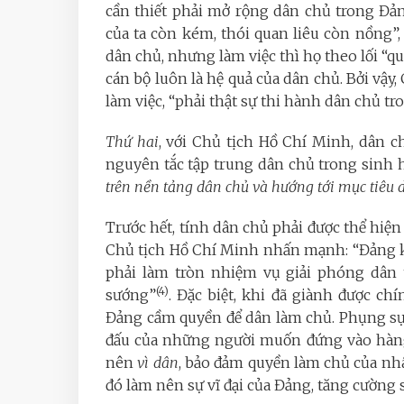
cần thiết phải mở rộng dân chủ trong Đản
của ta còn kém, thói quan liêu còn nồng”
dân chủ, nhưng làm việc thì họ theo lối “qu
cán bộ luôn là hệ quả của dân chủ. Bởi vậy,
làm việc, “phải thật sự thi hành dân chủ t
Thứ hai
, với Chủ tịch Hồ Chí Minh, dân 
nguyên tắc tập trung dân chủ trong sinh
trên nền tảng dân chủ và hướng tới mục tiêu 
Trước hết, tính dân chủ phải được thể hiệ
Chủ tịch Hồ Chí Minh nhấn mạnh: “Đảng kh
phải làm tròn nhiệm vụ giải phóng dân 
(4)
sướng”
. Đặc biệt, khi đã giành được c
Đảng cầm quyền để dân làm chủ. Phụng sự
đấu của những người muốn đứng vào hàng
nên
vì dân
, bảo đảm quyền làm chủ của nhâ
đó làm nên sự vĩ đại của Đảng, tăng cường 