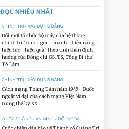
ĐỌC NHIỀU NHẤT
CHÍNH TRỊ - XÂY DỰNG ĐẢNG
Đổi mới tổ chức bộ máy của hệ thống
chính trị “tinh - gọn - mạnh - hiệu năng -
hiệu lực - hiệu quả” theo tinh thần định
hướng của Đồng chí GS, TS, Tổng Bí thư
Tô Lâm
CHÍNH TRỊ - XÂY DỰNG ĐẢNG
Cách mạng Tháng Tám năm 1945 - Bước
ngoặt vĩ đại của cách mạng Việt Nam
trong thế kỷ XX
QUỐC PHÒNG - AN NINH - ĐỐI NGOẠI
Cuộc chiến đấu bảo vệ Thành cổ Quảng Trị