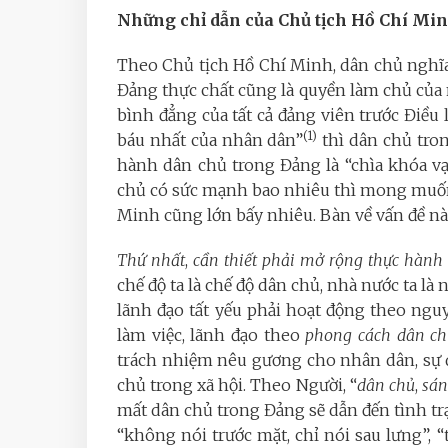
Những chỉ dẫn của Chủ
tịch Hồ Chí Mi
Theo Chủ tịch Hồ Chí Minh, dân chủ nghĩ
Đảng thực chất cũng là quyền làm chủ của 
bình đẳng của tất cả đảng viên trước Điều 
(1)
báu nhất của nhân dân”
thì dân chủ tron
hành dân chủ trong Đảng là “chìa khóa v
chủ có sức mạnh bao nhiêu thì mong muốn
Minh cũng lớn bấy nhiêu. Bàn về vấn đề nà
Thứ nhất
,
cần thiết phải mở rộng thực hành
chế độ ta là chế độ dân chủ, nhà nước ta là 
lãnh đạo tất yếu phải hoạt động theo ngu
làm việc, lãnh đạo theo
phong cách dân c
trách nhiệm nêu gương cho nhân dân, sự d
chủ trong xã hội. Theo Người, “
dân chủ
,
sán
mất dân chủ trong Đảng sẽ dẫn đến tình tr
“không nói trước mặt, chỉ nói sau lưng”, 