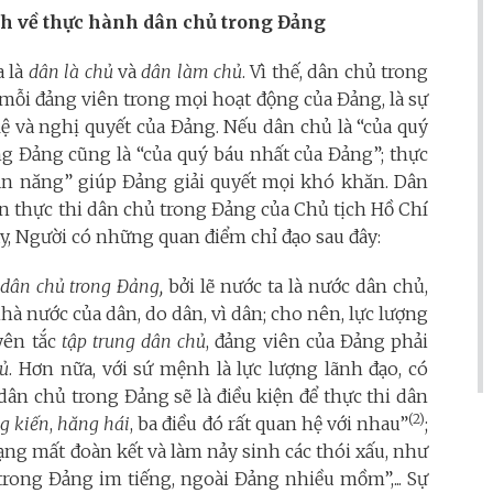
nh về thực hành dân chủ trong Đảng
a là
dân là chủ
và
dân làm chủ
. Vì thế, dân chủ trong
mỗi đảng viên trong mọi hoạt động của Đảng, là sự
lệ và nghị quyết của Đảng. Nếu dân chủ là “của quý
g Đảng cũng là “của quý báu nhất của Đảng”; thực
ạn năng” giúp Đảng giải quyết mọi khó khăn. Dân
 thực thi dân chủ trong Đảng của Chủ tịch Hồ Chí
y, Người có những quan điểm chỉ đạo sau đây:
 dân chủ trong Đảng,
bởi lẽ nước ta là nước dân chủ,
nhà nước của dân, do dân, vì dân; cho nên, lực lượng
yên tắc
tập trung dân chủ
, đảng viên của Đảng phải
hủ
. Hơn nữa, với sứ mệnh là lực lượng lãnh đạo, có
ân chủ trong Đảng sẽ là điều kiện để thực thi dân
(2)
g kiến
,
hăng hái
, ba điều đó rất quan hệ với nhau”
;
ạng mất đoàn kết và làm nảy sinh các thói xấu, như
“trong Đảng im tiếng, ngoài Đảng nhiều mồm”,... Sự