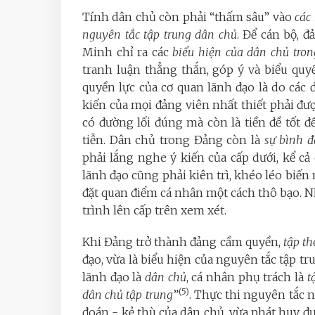
Tính dân chủ còn phải “thấm sâu” vào
các
nguyên tắc tập trung dân chủ
. Để cán bộ, 
Minh chỉ ra các
biểu hiện của dân chủ tro
tranh luận thẳng thắn, góp ý và biểu quyế
quyền lực của cơ quan lãnh đạo là do các đ
kiến của mọi đảng viên nhất thiết phải đượ
có đường lối đúng mà còn là tiền đề tốt đ
tiễn. Dân chủ trong Đảng còn là
sự bình 
phải lắng nghe ý kiến của cấp dưới, kể cả 
lãnh đạo cũng phải kiên trì, khéo léo biến
đặt quan điểm cá nhân một cách thô bạo. Nh
trình lên cấp trên xem xét.
Khi Đảng trở thành đảng cầm quyền,
tập th
đạo, vừa là biểu hiện của nguyên tắc tập tr
lãnh đạo là
dân chủ
, cá nhân phụ trách là
t
(5)
dân chủ tập trung
”
. Thực thi nguyên tắc 
đoán - kẻ thù của dân chủ, vừa phát huy đư