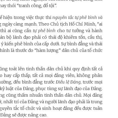
y thói “tranh công, đổ tội”.
 hiện trong việc thực thi
nguyên tắc tự phê bình và
g ngày càng mạnh. Theo Chủ tịch Hồ Chí Minh, “ai
thì ai cũng cần
tự phê bình
cho tư tưởng và hành
n bộ lãnh đạo phải có thái độ khiêm tốn, cầu thị,
ý kiến phê bình của cấp dưới. Sự bình đẳng và thái
chính là thước đo “hàm lượng” dân chủ của tổ chức
ng toát lên tinh thần dân chủ khi quy định tất cả
o hay cấp thấp, tất cả mọi đảng viên, không phân
thường, đều bình đẳng trước
Điều lệ Đảng
, trước mọi
kỷ luật của Đảng, phục tùng sự lãnh đạo của Đảng.
ảng cũng thấm nhuần tinh thần dân chủ. Mọi đảng
, nhất trí của Đảng và người lãnh đạo phải là trung
nguyên tắc tổ chức và sinh hoạt đảng đều được tuân
g Đảng sẽ được nâng cao.