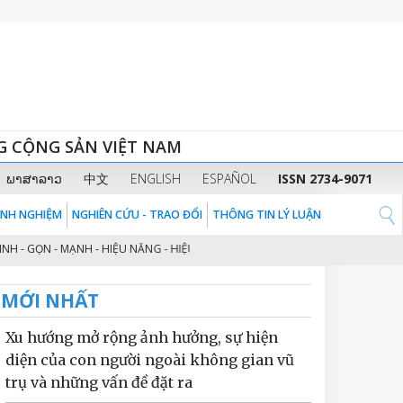
G CỘNG SẢN VIỆT NAM
ພາສາລາວ
中文
ENGLISH
ESPAÑOL
ISSN 2734-9071
KINH NGHIỆM
NGHIÊN CỨU - TRAO ĐỔI
THÔNG TIN LÝ LUẬN
ỌN - MẠNH - HIỆU NĂNG - HIỆU LỰC - HIỆU QUẢ” THEO TINH THẦN ĐỊNH HƯỚ
MỚI NHẤT
Xu hướng mở rộng ảnh hưởng, sự hiện
diện của con người ngoài không gian vũ
trụ và những vấn đề đặt ra