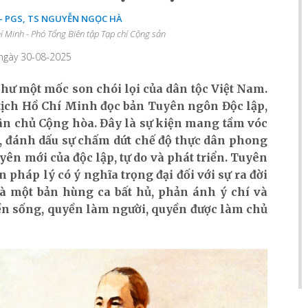
- PGS, TS NGUYỄN NGỌC HÀ
hí Minh - Phó Tổng Biên tập Tạp chí Cộng sản
 ngày 30-08-2025
như một mốc son chói lọi của dân tộc Việt Nam.
 tịch Hồ Chí Minh đọc bản Tuyên ngôn Độc lập,
ân chủ Cộng hòa. Đây là sự kiện mang tầm vóc
m, đánh dấu sự chấm dứt chế độ thực dân phong
ên mới của độc lập, tự do và phát triển. Tuyên
pháp lý có ý nghĩa trọng đại đối với sự ra đời
à một bản hùng ca bất hủ, phản ánh ý chí và
ền sống, quyền làm người, quyền được làm chủ