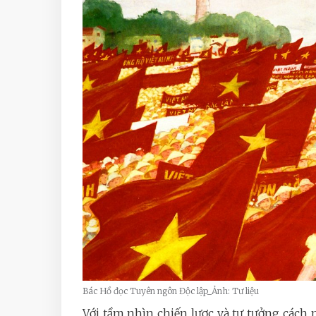
Bác Hồ đọc Tuyên ngôn Độc lập_Ảnh: Tư liệu
Với tầm nhìn chiến lược và tư tưởng cách