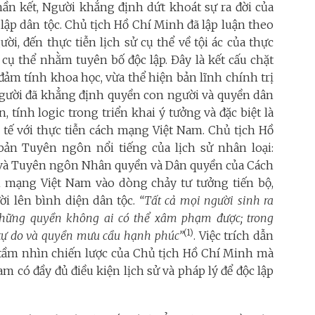
ần kết, Người khẳng định dứt khoát sự ra đời của
lập dân tộc. Chủ tịch Hồ Chí Minh đã lập luận theo
ời, đến thực tiễn lịch sử cụ thể về tội ác của thực
cụ thể nhằm tuyên bố độc lập. Đây là kết cấu chặt
 đảm tính khoa học, vừa thể hiện bản lĩnh chính trị
 Người đã khẳng định quyền con người và quyền dân
, tính logic trong triển khai ý tưởng và đặc biệt là
c tế với thực tiễn cách mạng Việt Nam. Chủ tịch Hồ
bản Tuyên ngôn nổi tiếng của lịch sử nhân loại:
và Tuyên ngôn Nhân quyền và Dân quyền của Cách
mạng Việt Nam vào dòng chảy tư tưởng tiến bộ,
ời lên bình diện dân tộc.
“Tất cả mọi người sinh ra
những quyền không ai có thể xâm phạm được; trong
(1)
tự do và quyền mưu cầu hạnh phúc”
. Việc trích dẫn
à tầm nhìn chiến lược của Chủ tịch Hồ Chí Minh mà
m có đầy đủ điều kiện lịch sử và pháp lý để độc lập