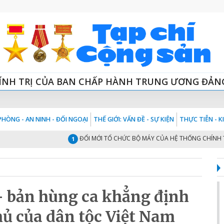
ÍNH TRỊ CỦA BAN CHẤP HÀNH TRUNG ƯƠNG ĐẢN
HÒNG - AN NINH - ĐỐI NGOẠI
THẾ GIỚI: VẤN ĐỀ - SỰ KIỆN
THỰC TIỄN - 
ĐỔI MỚI TỔ CHỨC BỘ MÁY CỦA HỆ THỐNG CHÍNH TRỊ “TIN
1
- bản hùng ca khẳng định
ủ của dân tộc Việt Nam