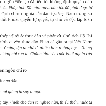
ên ngôn Độc lập đã tiến tới khẳng định quyền dân
 của Pháp hơn 80 năm nay... dân tộc đó phải được tự
 định chính nghĩa của dân tộc Việt Nam trong sự
dứt khoát quyền tự quyết, tự chủ và độc lập toàn
hép về tội ác thực dân và phát xít. Chủ tịch Hồ Chí
hính quyền thực dân Pháp đã gây ra tại Việt Nam:
. Chúng lập ra nhà tù nhiều hơn trường học... Chúng
hương nòi của ta. Chúng tắm các cuộc khởi nghĩa của
ên ngôn chỉ rõ:
ch ngu dân.
 nòi giống ta suy nhược.
g tủy, khiến cho dân ta nghèo nàn, thiếu thốn, nước ta