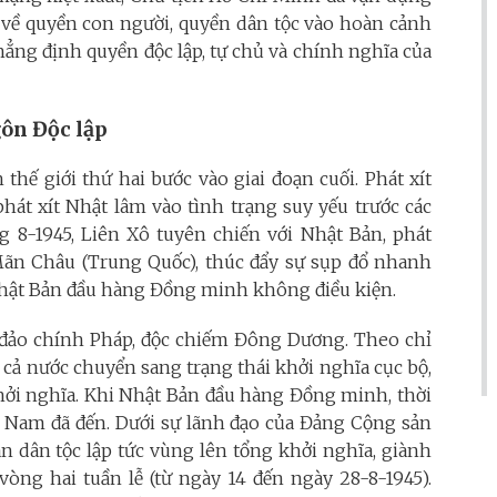
ại về quyền con người, quyền dân tộc vào hoàn cảnh
khẳng định quyền độc lập, tự chủ và chính nghĩa của
gôn Độc lập
thế giới thứ hai bước vào giai đoạn cuối. Phát xít
phát xít Nhật lâm vào tình trạng suy yếu trước các
8-1945, Liên Xô tuyên chiến với Nhật Bản, phát
Mãn Châu (Trung Quốc), thúc đẩy sự sụp đổ nhanh
 Nhật Bản đầu hàng Đồng minh không điều kiện.
ật đảo chính Pháp, độc chiếm Đông Dương. Theo chỉ
cả nước chuyển sang trạng thái khởi nghĩa cục bộ,
khởi nghĩa. Khi Nhật Bản đầu hàng Đồng minh, thời
 Nam đã đến. Dưới sự lãnh đạo của Đảng Cộng sản
 dân tộc lập tức vùng lên tổng khởi nghĩa, giành
òng hai tuần lễ (từ ngày 14 đến ngày 28-8-1945).