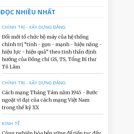
ĐỌC NHIỀU NHẤT
CHÍNH TRỊ - XÂY DỰNG ĐẢNG
Đổi mới tổ chức bộ máy của hệ thống
chính trị “tinh - gọn - mạnh - hiệu năng -
hiệu lực - hiệu quả” theo tinh thần định
hướng của Đồng chí GS, TS, Tổng Bí thư
Tô Lâm
CHÍNH TRỊ - XÂY DỰNG ĐẢNG
Cách mạng Tháng Tám năm 1945 - Bước
ngoặt vĩ đại của cách mạng Việt Nam
trong thế kỷ XX
KINH TẾ
Công nghiệp hóa bền vững để tiếp tục đẩy