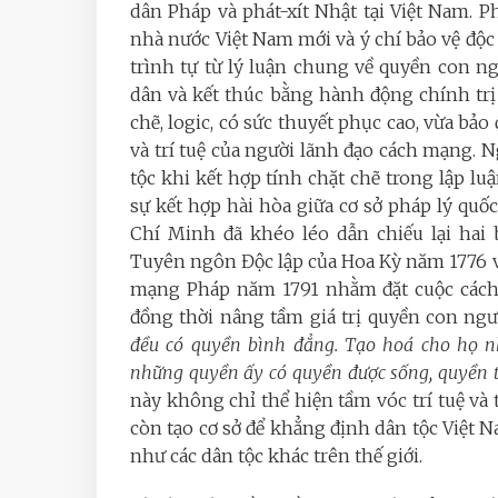
dân Pháp và phát-xít Nhật tại Việt Nam.
Ph
nhà nước Việt Nam mới và ý chí bảo vệ độc 
trình tự từ lý luận chung về quyền con ngư
dân và kết thúc bằng hành động chính trị 
chẽ, logic, có sức thuyết phục cao, vừa bảo
và trí tuệ của người lãnh đạo cách mạng.
tộc khi kết hợp tính chặt chẽ trong lập luận
sự kết hợp hài hòa giữa cơ sở pháp lý quố
Chí Minh đã khéo léo dẫn chiếu lại hai 
Tuyên ngôn Độc lập của Hoa Kỳ năm 1776 
mạng Pháp năm 1791 nhằm đặt cuộc cách 
đồng thời nâng tầm giá trị quyền con ngư
đều có quyền bình đẳng. Tạo hoá cho họ 
những quyền ấy có quyền được sống, quyền 
này không chỉ thể hiện tầm vóc trí tuệ v
còn tạo cơ sở để khẳng định dân tộc Việt Na
như các dân tộc khác trên thế giới.