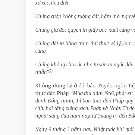
xơ xác, tiêu điều.
Chúng cướp không ruộng đất, hầm mỏ, nguyên
Chúng giữ độc quyền in giấy bạc, xuất cảng v
Chúng đặt ra hàng trăm thứ thuế vô lý, làm 
cùng.
Chúng không cho các nhà tư sản ta ngóc đầu 
(4)
nhẫn”
.
Không dừng lại ở đó, bản Tuyên ngôn tiếp
thực dân Pháp:
“Mùa thu năm 1940, phát-xí
đánh Đồng minh, thì bọn thực dân Pháp quỳ g
chịu hai tầng xiềng xích: Pháp và Nhật. Từ đ
ngoái sang đầu năm nay, từ Quảng trị đến Bắc 
Ngày 9 tháng 3 năm nay, Nhật tước khí giới