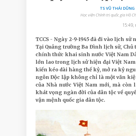
TS VŨ THÁI DŨNG 
Học viện Chính trị quốc gia Hồ C
15:49,
TCCS - Ngày 2-9-1945 đã đi vào lịch sử 
Tại Quảng trường Ba Đình lịch sử, Chủ
chính thức khai sinh nước Việt Nam D
lớn lao trong lịch sử hiện đại Việt Na
kiến kéo dài hàng thế kỷ, mở ra kỷ nguy
ngôn Độc lập không chỉ là một văn kiện 
của Nhà nước Việt Nam mới, mà còn l
khát vọng ngàn đời của dân tộc về quy
vận mệnh quốc gia dân tộc.