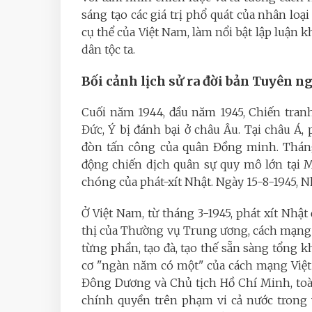
sáng tạo các giá trị phổ quát của nhân lo
cụ thể của Việt Nam, làm nổi bật lập luận 
dân tộc ta.
Bối cảnh lịch sử ra đời bản Tuyên n
Cuối năm 1944, đầu năm 1945, Chiến tranh 
Đức, Ý bị đánh bại ở châu Âu. Tại châu Á, 
đòn tấn công của quân Đồng minh. Tháng 
động chiến dịch quân sự quy mô lớn tại 
chóng của phát-xít Nhật. Ngày 15-8-1945,
Ở Việt Nam, từ tháng 3-1945, phát xít Nh
thị của Thường vụ Trung ương, cách mạng 
từng phần, tạo đà, tạo thế sẵn sàng tổng 
cơ "ngàn năm có một" của cách mạng Việt
Đông Dương và Chủ tịch Hồ Chí Minh, toàn
chính quyền trên phạm vi cả nước trong v