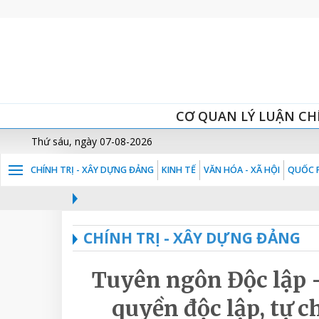
CƠ QUAN LÝ LUẬN CH
Thứ sáu, ngày 07-08-2026
CHÍNH TRỊ - XÂY DỰNG ĐẢNG
KINH TẾ
VĂN HÓA - XÃ HỘI
QUỐC P
CHÍNH TRỊ - XÂY DỰNG ĐẢNG
Tuyên ngôn Độc lập 
quyền độc lập, tự ch