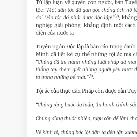
Từ lập luận về quyền con người, bản Tuy
tộc:
“Một dân tộc đã gan góc chống ách nô lệ
(2)
do! Dân tộc đó phải được độc lập!”
; khẳng
nghiệp giải phóng, khẳng định một cách 
diện của nước ta.
Tuyên ngôn Độc lập là bản cáo trạng đanh t
Minh đã liệt kê cụ thể những tội ác mà c
“Chúng đã thi hành những luật pháp dã man..
thẳng tay chém giết những người yêu nước t
(3)
ta trong những bể máu”
.
Tội ác của thực dân Pháp còn được bản Tuy
“Chúng ràng buộc dư luận, thi hành chính sá
Chúng dùng thuốc phiện, rượu cồn để làm cho
Về kinh tế, chúng bóc lột dân ta đến tận xươn