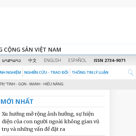
G CỘNG SẢN VIỆT NAM
ພາສາລາວ
中文
ENGLISH
ESPAÑOL
ISSN 2734-9071
KINH NGHIỆM
NGHIÊN CỨU - TRAO ĐỔI
THÔNG TIN LÝ LUẬN
H - GỌN - MẠNH - HIỆU NĂNG - HIỆU LỰC - HIỆU QUẢ” THEO TINH THẦN ĐỊNH
MỚI NHẤT
Xu hướng mở rộng ảnh hưởng, sự hiện
diện của con người ngoài không gian vũ
trụ và những vấn đề đặt ra