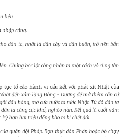
 liệu.
à nhập cảng.
cho dân ta, nhất là dân cày và dân buôn, trở nên bần
lên. Chúng bóc lột công nhân ta một cách vô cùng tàn
 tục tố cáo hành vi cấu kết với phát xít Nhật của
t Nhật đến xâm lăng Đông - Dương để mở thêm căn cứ
ối đầu hàng, mở cửa nước ta rước Nhật. Từ đó dân ta
ó dân ta càng cực khổ, nghèo nàn. Kết quả là cuối năm
kỳ hơn hai triệu đồng bào ta bị chết đói.
 của quân đội Pháp. Bọn thực dân Pháp hoặc bỏ chạy