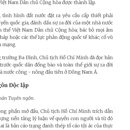
Việt Nam Dân chủ Cộng hòa được thành lập.
tình hình đất nước đặt ra yêu cầu cấp thiết phải
yền quốc gia, đánh dấu sự ra đời của một nhà nước
h thể Việt Nam Dân chủ Cộng hòa; bác bỏ mọi âm
háp hoặc các thế lực phản động quốc tế khác; cổ vũ
h mạng.
ng trường Ba Đình, Chủ tịch Hồ Chí Minh đã đọc bản
rước quốc dân đồng bào và toàn thế giới sự ra đời
à nước công - nông đầu tiên ở Đông Nam Á.
gôn Độc lập
g bản Tuyên ngôn.
ng phần mở đầu, Chủ tịch Hồ Chí Minh trích dẫn
 dựng nền tảng lý luận về quyền con người và từ đó
i là bản cáo trạng đanh thép tố cáo tội ác của thực