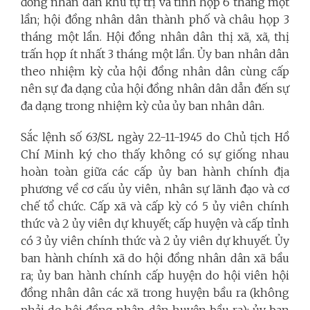
đồng nhân dân khu tự trị và tỉnh họp 6 tháng một
lần; hội đồng nhân dân thành phố và châu họp 3
tháng một lần. Hội đồng nhân dân thị xã, xã, thị
trấn họp ít nhất 3 tháng một lần. Ủy ban nhân dân
theo nhiệm kỳ của hội đồng nhân dân cùng cấp
nên sự đa dạng của hội đồng nhân dân dẫn đến sự
đa dạng trong nhiệm kỳ của ủy ban nhân dân.
Sắc lệnh số 63/SL ngày 22-11-1945 do Chủ tịch Hồ
Chí Minh ký cho thấy không có sự giống nhau
hoàn toàn giữa các cấp ủy ban hành chính địa
phương về cơ cấu ủy viên, nhân sự lãnh đạo và cơ
chế tổ chức. Cấp xã và cấp kỳ có 5 ủy viên chính
thức và 2 ủy viên dự khuyết; cấp huyện và cấp tỉnh
có 3 ủy viên chính thức và 2 ủy viên dự khuyết. Ủy
ban hành chính xã do hội đồng nhân dân xã bầu
ra; ủy ban hành chính cấp huyện do hội viên hội
đồng nhân dân các xã trong huyện bầu ra (không
phải do hội đồng nhân dân huyện bầu ra); ủy ban