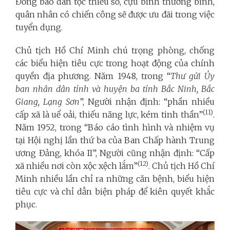
Đồng bào dân tộc thiểu số, cựu binh thương binh,
quân nhân có chiến công sẽ được ưu đãi trong việc
tuyển dụng.
Chủ tịch Hồ Chí Minh chú trọng phòng, chống
các biểu hiện tiêu cực trong hoạt động của chính
quyền địa phương. Năm 1948, trong “
Thư gửi Ủy
ban nhân dân tỉnh và huyện ba tỉnh Bắc Ninh, Bắc
Giang, Lạng Sơn
”, Người nhận định: “phần nhiều
(
11
)
cấp xã là uể oải, thiếu năng lực, kém tinh thần”
.
Năm 1952, trong “Báo cáo tình hình và nhiệm vụ
tại Hội nghị lần thứ ba của Ban Chấp hành Trung
ương Đảng, khóa II”, Người cũng nhận định: “Cấp
(
12
)
xã nhiều nơi còn xộc xệch lắm”
. Chủ tịch Hồ Chí
Minh nhiều lần chỉ ra những căn bệnh, biểu hiện
tiêu cực và chỉ dẫn biện pháp để kiên quyết khắc
phục.