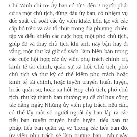
Chí Minh chỉ rõ: Ủy ban có từ 5 đến 7 người phải
cử ra một chủ tịch, đứng đầu ủy ban, có nhiệm vụ
đốc suất, củ soát các ủy viên khác, liên lạc với các
cấp bộ trên và các tổ chức trong địa phương, chiêu
tập và điều khiển các cuộc họp; một phó chủ tịch,
giúp đỡ và thay chủ tịch khi anh này bận hay đi
vắng; một thư ký giữ sổ sách, làm biên bản trong
các cuộc hội họp; các ủy viên phụ trách chính trị,
kinh tế tài chính, quân sự, xã hội. Chủ tịch, phó
chủ tịch và thư ký có thể kiêm phụ trách hoặc
kinh tế, tài chính, hoặc tuyên truyền huấn luyện,
hoặc quân sự, hoặc xã hội. Họp chủ tịch, phó chủ
tịch, thư ký thành ban thường vụ để chỉ huy công
tác hằng ngày. Những ủy viên phụ trách, nếu cần,
có thể lấy một số người ngoài ủy ban lập ra các
tiểu ban tuyên truyền huấn luyện, tiểu ban tư
pháp, tiểu ban quân sự, v.v. Trong các tiểu ban đó,
ủy viên phụ trách sẽ làm trưởng ban. Như vậy,