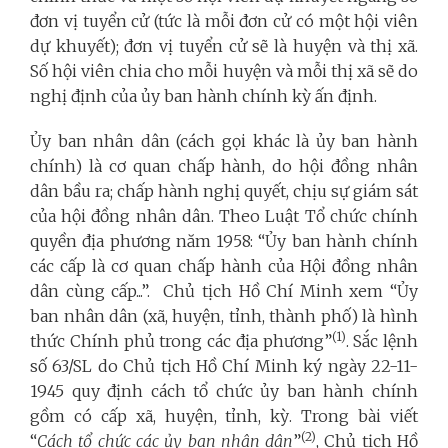
đơn vị tuyển cử (tức là mỗi đơn cử có một hội viên
dự khuyết); đơn vị tuyển cử sẽ là huyện và thị xã.
Số hội viên chia cho mỗi huyện và mỗi thị xã sẽ do
nghị định của ủy ban hành chính kỳ ấn định.
Ủy ban nhân dân (cách gọi khác là ủy ban hành
chính) là cơ quan chấp hành, do hội đồng nhân
dân bầu ra; chấp hành nghị quyết, chịu sự giám sát
của hội đồng nhân dân. Theo Luật Tổ chức chính
quyền địa phương năm 1958: “Ủy ban hành chính
các cấp là cơ quan chấp hành của Hội đồng nhân
dân cùng cấp...”. Chủ tịch Hồ Chí Minh xem “Ủy
ban nhân dân (xã, huyện, tỉnh, thành phố) là hình
(1)
thức Chính phủ trong các địa phương”
. Sắc lệnh
số 63/SL do Chủ tịch Hồ Chí Minh ký ngày 22-11-
1945 quy định cách tổ chức ủy ban hành chính
gồm có cấp xã, huyện, tỉnh, kỳ. Trong bài viết
(2)
“
Cách tổ chức các ủy ban nhân dân
”
, Chủ tịch Hồ