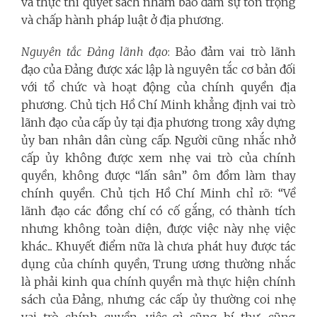
và thực thi quyết sách nhằm bảo đảm sự tôn trọng
và chấp hành pháp luật ở địa phương.
Nguyên tắc Đảng lãnh đạo
: Bảo đảm vai trò lãnh
đạo của Đảng được xác lập là nguyên tắc cơ bản đối
với tổ chức và hoạt động của chính quyền địa
phương. Chủ tịch Hồ Chí Minh khẳng định vai trò
lãnh đạo của cấp ủy tại địa phương trong xây dựng
ủy ban nhân dân cùng cấp. Người cũng nhắc nhở
cấp ủy không được xem nhẹ vai trò của chính
quyền, không được “lấn sân” ôm đồm làm thay
chính quyền. Chủ tịch Hồ Chí Minh chỉ rõ: “Về
lãnh đạo các đồng chí có cố gắng, có thành tích
nhưng không toàn diện, được việc này nhẹ việc
khác... Khuyết điểm nữa là chưa phát huy được tác
dụng của chính quyền, Trung ương thường nhắc
là phải kinh qua chính quyền mà thực hiện chính
sách của Đảng, nhưng các cấp ủy thường coi nhẹ
vai trò chính quyền, việc gì cũng bí thư, cũng