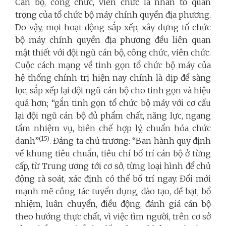
Cán bộ, công chức, viên chức là nhân tố quan
trọng của tổ chức bộ máy chính quyền địa phương.
Do vậy, mọi hoạt động sắp xếp, xây dựng tổ chức
bộ máy chính quyền địa phương đều liên quan
mật thiết với đội ngũ cán bộ, công chức, viên chức.
Cuộc cách mạng về tinh gọn tổ chức bộ máy của
hệ thống chính trị hiện nay chính là dịp để sàng
lọc, sắp xếp lại đội ngũ cán bộ cho tinh gọn và hiệu
quả hơn; “gắn tinh gọn tổ chức bộ máy với cơ cấu
lại đội ngũ cán bộ đủ phẩm chất, năng lực, ngang
tầm nhiệm vụ, biên chế hợp lý, chuẩn hóa chức
(
15
)
danh”
. Đảng ta chủ trương: “Ban hành quy định
về khung tiêu chuẩn, tiêu chí bố trí cán bộ ở từng
cấp, từ Trung ương tới cơ sở, từng loại hình để chủ
động rà soát, xác định có thể bố trí ngay. Đổi mới
mạnh mẽ công tác tuyển dụng, đào tạo, đề bạt, bổ
nhiệm, luân chuyển, điều động, đánh giá cán bộ
theo hướng thực chất, vì việc tìm người, trên cơ sở