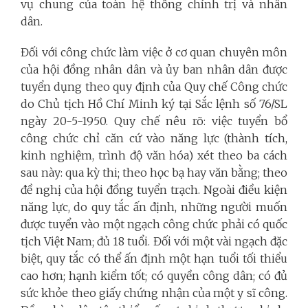
vụ chung của toàn hệ thống chính trị và nhân
dân.
Đối với công chức làm việc ở cơ quan chuyên môn
của hội đồng nhân dân và ủy ban nhân dân được
tuyển dụng theo quy định của Quy chế Công chức
do Chủ tịch Hồ Chí Minh ký tại Sắc lệnh số 76/SL
ngày 20-5-1950. Quy chế nêu rõ: việc tuyển bổ
công chức chỉ căn cứ vào năng lực (thành tích,
kinh nghiệm, trình độ văn hóa) xét theo ba cách
sau này: qua kỳ thi; theo học bạ hay văn bằng; theo
đề nghị của hội đồng tuyển trạch. Ngoài điều kiện
năng lực, do quy tắc ấn định, những người muốn
được tuyển vào một ngạch công chức phải có quốc
tịch Việt Nam; đủ 18 tuổi. Đối với một vài ngạch đặc
biệt, quy tắc có thể ấn định một hạn tuổi tối thiểu
cao hơn; hạnh kiểm tốt; có quyền công dân; có đủ
sức khỏe theo giấy chứng nhận của một y sĩ công.