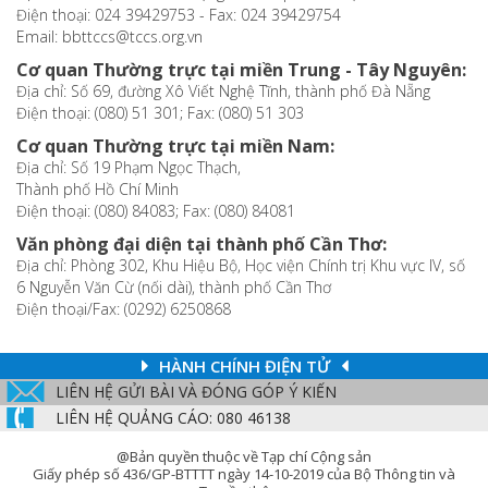
Điện thoại: 024 39429753 - Fax: 024 39429754
Email: bbttccs@tccs.org.vn
Cơ quan Thường trực tại miền Trung - Tây Nguyên:
Địa chỉ: Số 69, đường Xô Viết Nghệ Tĩnh, thành phố Đà Nẵng
Điện thoại: (080) 51 301; Fax: (080) 51 303
Cơ quan Thường trực tại miền Nam:
Địa chỉ: Số 19 Phạm Ngọc Thạch,
Thành phố Hồ Chí Minh
Điện thoại: (080) 84083; Fax: (080) 84081
Văn phòng đại diện tại thành phố Cần Thơ:
Địa chỉ: Phòng 302, Khu Hiệu Bộ, Học viện Chính trị Khu vực IV, số
6 Nguyễn Văn Cừ (nối dài), thành phố Cần Thơ
Điện thoại/Fax: (0292) 6250868
HÀNH CHÍNH ĐIỆN TỬ
LIÊN HỆ GỬI BÀI VÀ ĐÓNG GÓP Ý KIẾN
LIÊN HỆ QUẢNG CÁO: 080 46138
@Bản quyền thuộc về Tạp chí Cộng sản
Giấy phép số 436/GP-BTTTT ngày 14-10-2019 của Bộ Thông tin và