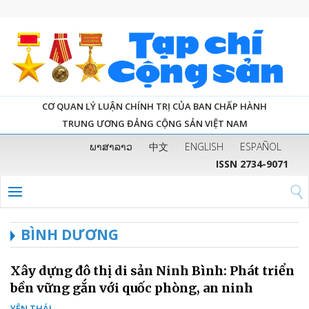
CƠ QUAN LÝ LUẬN CHÍNH TRỊ CỦA BAN CHẤP HÀNH
TRUNG ƯƠNG ĐẢNG CỘNG SẢN VIỆT NAM
ພາສາລາວ
中文
ENGLISH
ESPAÑOL
ISSN 2734-9071
BÌNH DƯƠNG
Xây dựng đô thị di sản Ninh Bình: Phát triển
bền vững gắn với quốc phòng, an ninh
YÊN THÁI