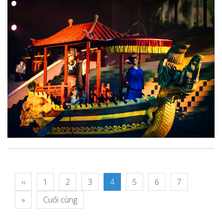
‹‹
1
2
3
4
5
6
7
»
Cuối cùng