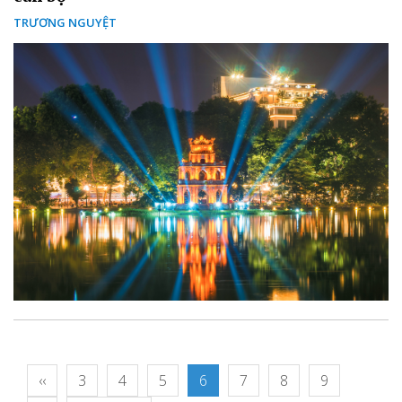
TRƯƠNG NGUYỆT
‹‹
3
4
5
6
7
8
9