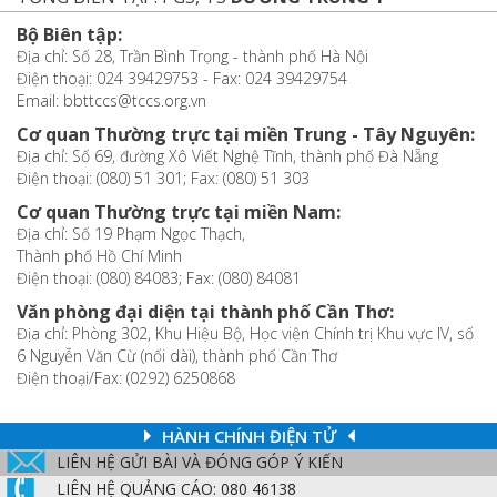
Bộ Biên tập:
Địa chỉ: Số 28, Trần Bình Trọng - thành phố Hà Nội
Điện thoại: 024 39429753 - Fax: 024 39429754
Email: bbttccs@tccs.org.vn
Cơ quan Thường trực tại miền Trung - Tây Nguyên:
Địa chỉ: Số 69, đường Xô Viết Nghệ Tĩnh, thành phố Đà Nẵng
Điện thoại: (080) 51 301; Fax: (080) 51 303
Cơ quan Thường trực tại miền Nam:
Địa chỉ: Số 19 Phạm Ngọc Thạch,
Thành phố Hồ Chí Minh
Điện thoại: (080) 84083; Fax: (080) 84081
Văn phòng đại diện tại thành phố Cần Thơ:
Địa chỉ: Phòng 302, Khu Hiệu Bộ, Học viện Chính trị Khu vực IV, số
6 Nguyễn Văn Cừ (nối dài), thành phố Cần Thơ
Điện thoại/Fax: (0292) 6250868
HÀNH CHÍNH ĐIỆN TỬ
LIÊN HỆ GỬI BÀI VÀ ĐÓNG GÓP Ý KIẾN
LIÊN HỆ QUẢNG CÁO: 080 46138