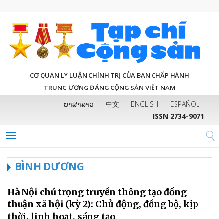
CƠ QUAN LÝ LUẬN CHÍNH TRỊ CỦA BAN CHẤP HÀNH
TRUNG ƯƠNG ĐẢNG CỘNG SẢN VIỆT NAM
ພາສາລາວ
中文
ENGLISH
ESPAÑOL
ISSN 2734-9071
BÌNH DƯƠNG
Hà Nội chú trọng truyền thông tạo đồng
thuận xã hội (kỳ 2): Chủ động, đồng bộ, kịp
thời, linh hoạt, sáng tạo