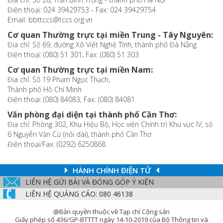
Điện thoại: 024 39429753 - Fax: 024 39429754
Email: bbttccs@tccs.org.vn
Cơ quan Thường trực tại miền Trung - Tây Nguyên:
Địa chỉ: Số 69, đường Xô Viết Nghệ Tĩnh, thành phố Đà Nẵng
Điện thoại: (080) 51 301; Fax: (080) 51 303
Cơ quan Thường trực tại miền Nam:
Địa chỉ: Số 19 Phạm Ngọc Thạch,
Thành phố Hồ Chí Minh
Điện thoại: (080) 84083; Fax: (080) 84081
Văn phòng đại diện tại thành phố Cần Thơ:
Địa chỉ: Phòng 302, Khu Hiệu Bộ, Học viện Chính trị Khu vực IV, số
6 Nguyễn Văn Cừ (nối dài), thành phố Cần Thơ
Điện thoại/Fax: (0292) 6250868
HÀNH CHÍNH ĐIỆN TỬ
LIÊN HỆ GỬI BÀI VÀ ĐÓNG GÓP Ý KIẾN
LIÊN HỆ QUẢNG CÁO: 080 46138
@Bản quyền thuộc về Tạp chí Cộng sản
Giấy phép số 436/GP-BTTTT ngày 14-10-2019 của Bộ Thông tin và