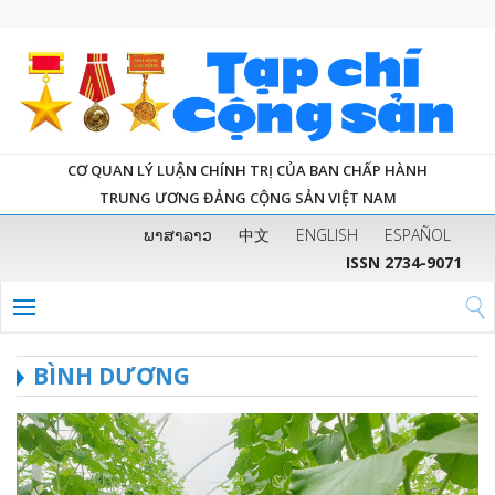
CƠ QUAN LÝ LUẬN CHÍNH TRỊ CỦA BAN CHẤP HÀNH
TRUNG ƯƠNG ĐẢNG CỘNG SẢN VIỆT NAM
ພາສາລາວ
中文
ENGLISH
ESPAÑOL
ISSN 2734-9071
BÌNH DƯƠNG