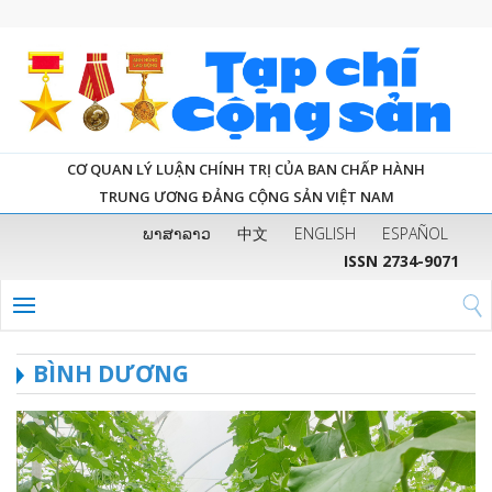
CƠ QUAN LÝ LUẬN CHÍNH TRỊ CỦA BAN CHẤP HÀNH
TRUNG ƯƠNG ĐẢNG CỘNG SẢN VIỆT NAM
ພາສາລາວ
中文
ENGLISH
ESPAÑOL
ISSN 2734-9071
BÌNH DƯƠNG