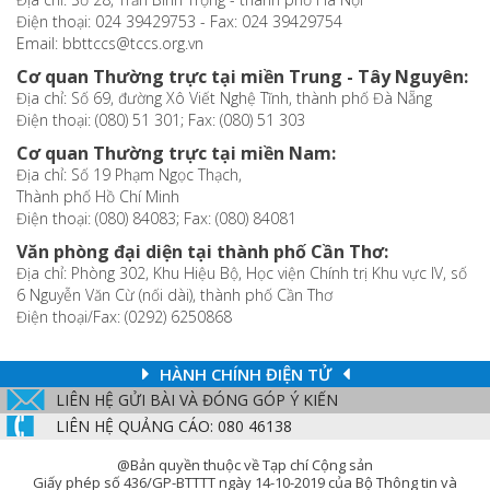
Điện thoại: 024 39429753 - Fax: 024 39429754
Email: bbttccs@tccs.org.vn
Cơ quan Thường trực tại miền Trung - Tây Nguyên:
Địa chỉ: Số 69, đường Xô Viết Nghệ Tĩnh, thành phố Đà Nẵng
Điện thoại: (080) 51 301; Fax: (080) 51 303
Cơ quan Thường trực tại miền Nam:
Địa chỉ: Số 19 Phạm Ngọc Thạch,
Thành phố Hồ Chí Minh
Điện thoại: (080) 84083; Fax: (080) 84081
Văn phòng đại diện tại thành phố Cần Thơ:
Địa chỉ: Phòng 302, Khu Hiệu Bộ, Học viện Chính trị Khu vực IV, số
6 Nguyễn Văn Cừ (nối dài), thành phố Cần Thơ
Điện thoại/Fax: (0292) 6250868
HÀNH CHÍNH ĐIỆN TỬ
LIÊN HỆ GỬI BÀI VÀ ĐÓNG GÓP Ý KIẾN
LIÊN HỆ QUẢNG CÁO: 080 46138
@Bản quyền thuộc về Tạp chí Cộng sản
Giấy phép số 436/GP-BTTTT ngày 14-10-2019 của Bộ Thông tin và