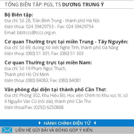
TỔNG BIÊN TẬP: PGS, TS
DƯƠNG TRUNG Ý
Bộ Biên tập:
Địa chỉ: Số 28, Trần Bình Trọng - thành phố Hà Nội
Điện thoại: 024 39429753 - Fax: 024 39429754
Email: bbttccs@tccs.org.vn
Cơ quan Thường trực tại miền Trung - Tây Nguyên:
Địa chỉ: Số 69, đường Xô Viết Nghệ Tĩnh, thành phố Đà Nẵng
Điện thoại: (080) 51 301; Fax: (080) 51 303
Cơ quan Thường trực tại miền Nam:
Địa chỉ: Số 19 Phạm Ngọc Thạch,
Thành phố Hồ Chí Minh
Điện thoại: (080) 84083; Fax: (080) 84081
Văn phòng đại diện tại thành phố Cần Thơ:
Địa chỉ: Phòng 302, Khu Hiệu Bộ, Học viện Chính trị Khu vực IV, số
6 Nguyễn Văn Cừ (nối dài), thành phố Cần Thơ
Điện thoại/Fax: (0292) 6250868
HÀNH CHÍNH ĐIỆN TỬ
LIÊN HỆ GỬI BÀI VÀ ĐÓNG GÓP Ý KIẾN