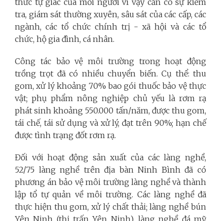
thức tự giác của mỗi người vì vậy cần có sự kiểm
tra, giám sát thường xuyên, sâu sát của các cấp, các
ngành, các tổ chức chính trị - xã hội và các tổ
chức, hộ gia đình, cá nhân.
Công tác bảo vệ môi trường trong hoạt động
trồng trọt đã có nhiều chuyển biến. Cụ thể: thu
gom, xử lý khoảng 70% bao gói thuốc bảo vệ thực
vật; phụ phẩm nông nghiệp chủ yếu là rơm rạ
phát sinh khoảng 550.000 tấn/năm, được thu gom,
tái chế, tái sử dụng và xử lý, đạt trên 90%; hạn chế
được tình trạng đốt rơm rạ.
Đối với hoạt động sản xuất của các làng nghề,
52/75 làng nghề trên địa bàn Ninh Bình đã có
phương án bảo vệ môi trường làng nghề và thành
lập tổ tự quản về môi trường. Các làng nghề đã
thực hiện thu gom, xử lý chất thải; làng nghề bún
Yên Ninh (thị trấn Yên Ninh), làng nghề đá mỹ