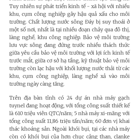
Tuy nhiên sự phát triển kinh tế - xã hội với nhiều
khu, cụm công nghiệp gây hậu quả xấu cho môi
trường. Chất lượng nước sông Đáy bị suy thoái ở
một số nơi, nhất là tại nhiều đoạn chảy qua đô thị,
làng nghề, khu công nghiệp. Bảo vệ môi trường
lưu vực sông đang đứng trước nhiều thách thức
giữa yêu cầu bảo vệ môi trường với lợi ích kinh tế
trước mắt, giữa cơ sở hạ tầng, kỹ thuật bảo vệ môi
trường còn lạc hậu với khối lượng nước thải từ các
khu, cụm công nghiệp, làng nghề xả vào môi
trường ngày càng tăng.
Trên địa bàn tỉnh có 24 dự án nhà máy gạch
tuynel đang hoạt động, với tổng công suất thiết kế
là 610 triệu viên QTC/năm; 5 nhà máy xi-măng với
tổng công suất 11,86 triệu tấn/năm; 60 đơn vị khai
thác khoáng sản. Ngoài khói bụi, tại các nhà máy
còn có khói bụi của hơn chục cảng than, clanke