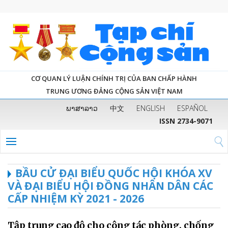
CƠ QUAN LÝ LUẬN CHÍNH TRỊ CỦA BAN CHẤP HÀNH
TRUNG ƯƠNG ĐẢNG CỘNG SẢN VIỆT NAM
ພາສາລາວ
中文
ENGLISH
ESPAÑOL
ISSN 2734-9071
BẦU CỬ ĐẠI BIỂU QUỐC HỘI KHÓA XV
VÀ ĐẠI BIỂU HỘI ĐỒNG NHÂN DÂN CÁC
CẤP NHIỆM KỲ 2021 - 2026
Tập trung cao độ cho công tác phòng, chống