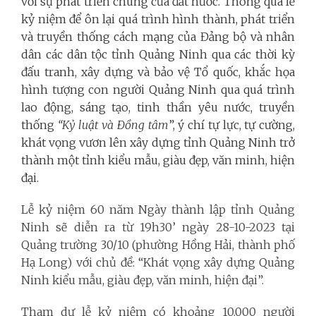
với sự phát triển chung của đất nước. Thông qua lễ
kỷ niệm để ôn lại quá trình hình thành, phát triển
và truyền thống cách mạng của Đảng bộ và nhân
dân các dân tộc tỉnh Quảng Ninh qua các thời kỳ
đấu tranh, xây dựng và bảo vệ Tổ quốc, khắc họa
hình tượng con người Quảng Ninh qua quá trình
lao động, sáng tạo, tinh thần yêu nước, truyền
thống
“Kỷ luật và Đồng tâm
”, ý chí tự lực, tự cường,
khát vọng vươn lên xây dựng tỉnh Quảng Ninh trở
thành một tỉnh kiểu mẫu, giàu đẹp, văn minh, hiện
đại.
Lễ kỷ niệm 60 năm Ngày thành lập tỉnh Quảng
Ninh sẽ diễn ra từ 19h30’ ngày 28-10-2023 tại
Quảng trường 30/10 (phường Hồng Hải, thành phố
Hạ Long) với chủ đề: “Khát vọng xây dựng Quảng
Ninh kiểu mẫu, giàu đẹp, văn minh, hiện đại”.
Tham dự lễ kỷ niệm có khoảng 10.000 người