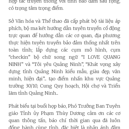
hợp tác truyền thông với tỉnh bảo đảm sâu rộng,
có trọng tâm trọng điểm.
Sở Văn hóa và Thể thao đã cấp phát bộ tài liệu áp
phích, bộ ma két hướng dẫn tuyên truyền cổ động
trực quan để hướng dẫn các cơ quan, địa phương
thực hiện tuyên truyền bảo đảm thống nhất trên
toàn tỉnh; lắp dựng các cụm mô hình, cụm
“checkin” bộ chữ song ngữ “I LOVE QUANG
NINH” và “Tôi yêu Quảng Ninh”, “Khát vọng xây
dựng tỉnh Quảng Ninh kiểu mẫu, giàu đẹp, văn
minh, hiện đại”... tạo điểm nhấn khu vực Quảng
trường 30/10, Cung Quy hoạch, Hội chợ và Triển
lãm tỉnh
Quảng Ninh...
Phát biểu tại buổi họp báo, Phó Trưởng Ban Tuyên
giáo Tỉnh ủy
Phạm Thùy Dương cảm ơn các cơ
quan thông tấn, báo chí thời gian qua đã luôn
đồng hành cùng tỉnh, đặc biệt là phản ánh đậm