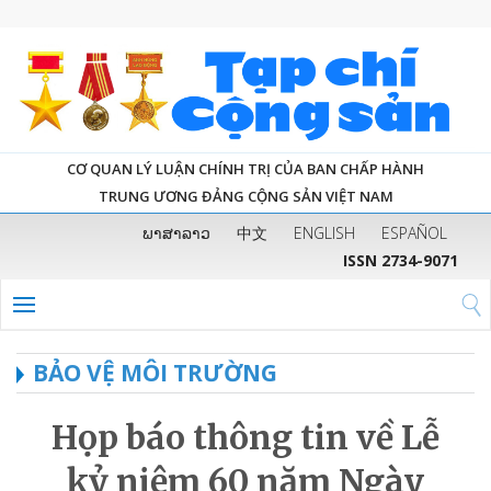
CƠ QUAN LÝ LUẬN CHÍNH TRỊ CỦA BAN CHẤP HÀNH
TRUNG ƯƠNG ĐẢNG CỘNG SẢN VIỆT NAM
ພາສາລາວ
中文
ENGLISH
ESPAÑOL
ISSN 2734-9071
BẢO VỆ MÔI TRƯỜNG
Họp báo thông tin về Lễ
kỷ niệm 60 năm Ngày