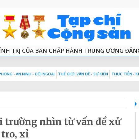
ÍNH TRỊ CỦA BAN CHẤP HÀNH TRUNG ƯƠNG ĐẢN
HÒNG - AN NINH - ĐỐI NGOẠI
THẾ GIỚI: VẤN ĐỀ - SỰ KIỆN
THỰC TIỄN - 
 trường nhìn từ vấn đề xử
 tro, xỉ