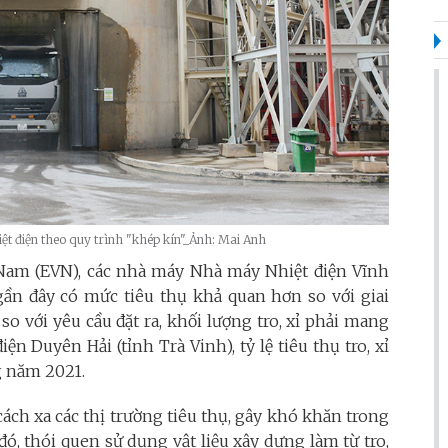
iệt điện theo quy trình "khép kín"_Ảnh: Mai Anh
 Nam (EVN), các nhà máy Nhà máy Nhiệt điện Vĩnh
gần đây có mức tiêu thụ khả quan hơn so với giai
 so với yêu cầu đặt ra, khối lượng tro, xỉ phải mang
iện Duyên Hải (tỉnh Trà Vinh), tỷ lệ tiêu thụ tro, xỉ
g năm 2021.
ách xa các thị trường tiêu thụ, gây khó khăn trong
đó, thói quen sử dụng vật liệu xây dựng làm từ tro,