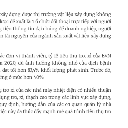
ần xây dựng được thị trường vật liệu xây dựng không
ợc đề xuất là: Tổ chức đối thoại trực tiếp với người
g tiện thông tin đại chúng để doanh nghiệp, người
ồn tài nguyên của ngành sản xuất vật liệu xây dựng
 đơn vị thành viên, tỷ lệ tiêu thụ tro, xỉ của EVN
ăm 2020, dù ảnh hưởng không nhỏ của dịch bệnh
n đạt tới hơn 83,4% khối lượng phát sinh. Trước đó,
ỉ dừng ở mức hơn 40%.
hụ tro xỉ của các nhà máy nhiệt điện có nhiều thuận
ụng tro, xỉ, thạch cao trong các lĩnh vực xây dựng,
 quy định, hướng dẫn của các cơ quan quản lý nhà
iệc này đã thúc đẩy mạnh mẽ quá trình tiêu thụ tro