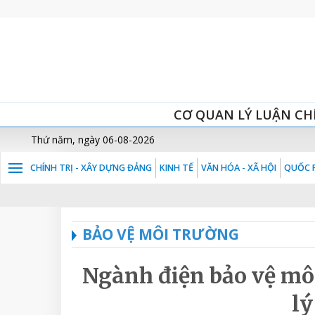
CƠ QUAN LÝ LUẬN CH
Thứ năm, ngày 06-08-2026
CHÍNH TRỊ - XÂY DỰNG ĐẢNG
KINH TẾ
VĂN HÓA - XÃ HỘI
QUỐC P
BẢO VỆ MÔI TRƯỜNG
Ngành điện bảo vệ môi
lý