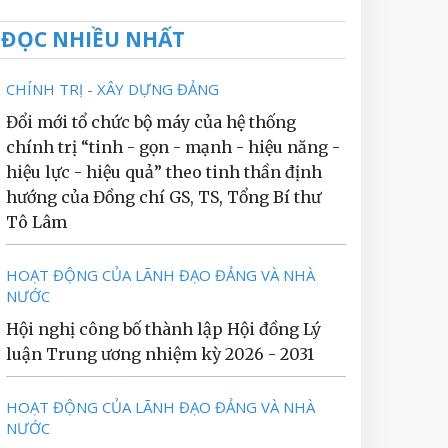
ĐỌC NHIỀU NHẤT
CHÍNH TRỊ - XÂY DỰNG ĐẢNG
Đổi mới tổ chức bộ máy của hệ thống
chính trị “tinh - gọn - mạnh - hiệu năng -
hiệu lực - hiệu quả” theo tinh thần định
hướng của Đồng chí GS, TS, Tổng Bí thư
Tô Lâm
HOẠT ĐỘNG CỦA LÃNH ĐẠO ĐẢNG VÀ NHÀ
NƯỚC
Hội nghị công bố thành lập Hội đồng Lý
luận Trung ương nhiệm kỳ 2026 - 2031
HOẠT ĐỘNG CỦA LÃNH ĐẠO ĐẢNG VÀ NHÀ
NƯỚC