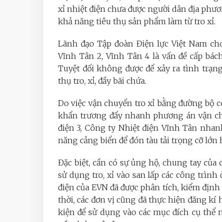
xỉ nhiệt điện chưa được người dân địa ph
khả năng tiêu thụ sản phẩm làm từ tro xỉ.
Lãnh đạo Tập đoàn Điện lực Việt Nam cho b
Vĩnh Tân 2, Vĩnh Tân 4 là vấn đề cấp bách
Tuyệt đối không được để xảy ra tình trạ
thụ tro, xỉ, đầy bãi chứa.
Do việc vận chuyển tro xỉ bằng đường bộ có
khẩn trương đẩy nhanh phương án vận chu
điện 3, Công ty Nhiệt điện Vĩnh Tân nha
năng cảng biển để đón tàu tải trọng cỡ lớn 
Đặc biệt, cần có sự ủng hộ, chung tay của
sử dụng tro, xỉ vào san lấp các công trình
điện của EVN đã được phân tích, kiểm định
thời, các đơn vị cũng đã thực hiện đăng kí 
kiện để sử dụng vào các mục đích cụ thể n