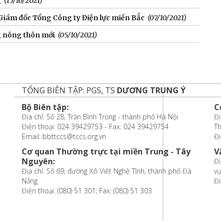
g
(15/10/2021)
Giám đốc Tổng Công ty Điện lực miền Bắc
(07/10/2021)
g nông thôn mới
(05/10/2021)
TỔNG BIÊN TẬP: PGS, TS
DƯƠNG TRUNG Ý
Bộ Biên tập:
C
Địa chỉ: Số 28, Trần Bình Trọng - thành phố Hà Nội
Đị
Điện thoại: 024 39429753 - Fax: 024 39429754
T
Email: bbttccs@tccs.org.vn
Đi
Cơ quan Thường trực tại miền Trung - Tây
V
Nguyên:
Đị
Địa chỉ: Số 69, đường Xô Viết Nghệ Tĩnh, thành phố Đà
vự
Nẵng
Đi
Điện thoại: (080) 51 301; Fax: (080) 51 303