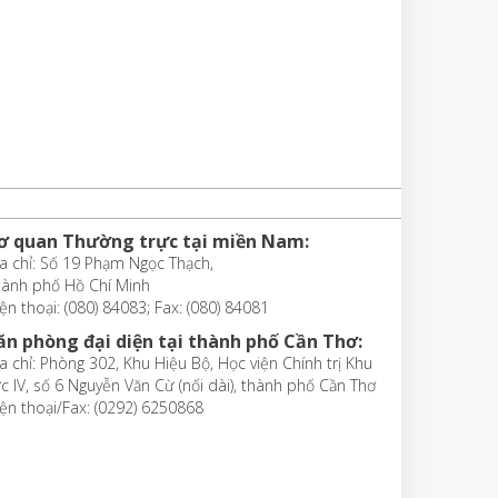
ơ quan Thường trực tại miền Nam:
a chỉ: Số 19 Phạm Ngọc Thạch,
hành phố Hồ Chí Minh
ện thoại: (080) 84083; Fax: (080) 84081
ăn phòng đại diện tại thành phố Cần Thơ:
a chỉ: Phòng 302, Khu Hiệu Bộ, Học viện Chính trị Khu
c IV, số 6 Nguyễn Văn Cừ (nối dài), thành phố Cần Thơ
ện thoại/Fax: (0292) 6250868