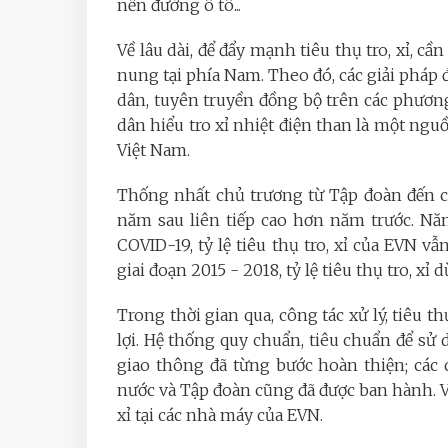
nền đường ô tô...
Về lâu dài, để đẩy mạnh tiêu thụ tro, xỉ, c
nung tại phía Nam. Theo đó, các giải pháp đư
dân, tuyên truyền đồng bộ trên các phươn
dân hiểu tro xỉ nhiệt điện than là một ngu
Việt Nam.
Thống nhất chủ trương từ Tập đoàn đến các
năm sau liên tiếp cao hơn năm trước. N
COVID-19, tỷ lệ tiêu thụ tro, xỉ của EVN vẫ
giai đoạn 2015 - 2018, tỷ lệ tiêu thụ tro, x
Trong thời gian qua, công tác xử lý, tiêu t
lợi. Hệ thống quy chuẩn, tiêu chuẩn để sử d
giao thông đã từng bước hoàn thiện; các
nước và Tập đoàn cũng đã được ban hành. V
xỉ tại các nhà máy của EVN.