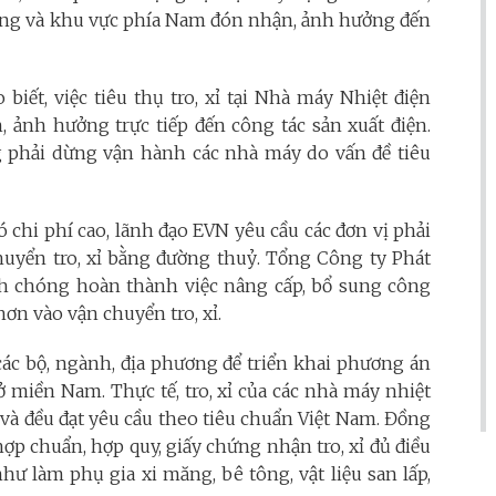
ương và khu vực phía Nam đón nhận, ảnh hưởng đến
iết, việc tiêu thụ tro, xỉ tại Nhà máy Nhiệt điện
, ảnh hưởng trực tiếp đến công tác sản xuất điện.
ng phải dừng vận hành các nhà máy do vấn đề tiêu
 chi phí cao, lãnh đạo EVN yêu cầu các đơn vị phải
yển tro, xỉ bằng đường thuỷ. Tổng Công ty Phát
nh chóng hoàn thành việc nâng cấp, bổ sung công
hơn vào vận chuyển tro, xỉ.
 các bộ, ngành, địa phương để triển khai phương án
 ở miền Nam. Thực tế, tro, xỉ của các nhà máy nhiệt
 và đều đạt yêu cầu theo tiêu chuẩn Việt Nam. Đồng
hợp chuẩn, hợp quy, giấy chứng nhận tro, xỉ đủ điều
hư làm phụ gia xi măng, bê tông, vật liệu san lấp,