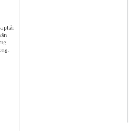
a phải
 văn
ững
ng...