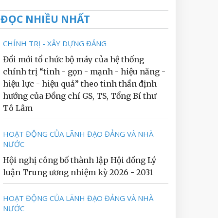
ĐỌC NHIỀU NHẤT
CHÍNH TRỊ - XÂY DỰNG ĐẢNG
Đổi mới tổ chức bộ máy của hệ thống
chính trị “tinh - gọn - mạnh - hiệu năng -
hiệu lực - hiệu quả” theo tinh thần định
hướng của Đồng chí GS, TS, Tổng Bí thư
Tô Lâm
HOẠT ĐỘNG CỦA LÃNH ĐẠO ĐẢNG VÀ NHÀ
NƯỚC
Hội nghị công bố thành lập Hội đồng Lý
luận Trung ương nhiệm kỳ 2026 - 2031
HOẠT ĐỘNG CỦA LÃNH ĐẠO ĐẢNG VÀ NHÀ
NƯỚC