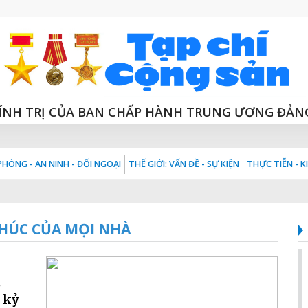
ÍNH TRỊ CỦA BAN CHẤP HÀNH TRUNG ƯƠNG ĐẢN
HÒNG - AN NINH - ĐỐI NGOẠI
THẾ GIỚI: VẤN ĐỀ - SỰ KIỆN
THỰC TIỄN - 
HÚC CỦA MỌI NHÀ
t
 kỷ