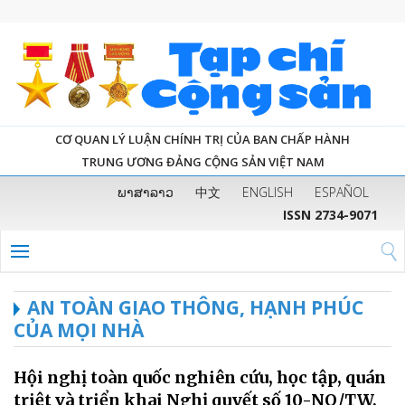
CƠ QUAN LÝ LUẬN CHÍNH TRỊ CỦA BAN CHẤP HÀNH
TRUNG ƯƠNG ĐẢNG CỘNG SẢN VIỆT NAM
ພາສາລາວ
中文
ENGLISH
ESPAÑOL
ISSN 2734-9071
AN TOÀN GIAO THÔNG, HẠNH PHÚC
CỦA MỌI NHÀ
Hội nghị toàn quốc nghiên cứu, học tập, quán
triệt và triển khai Nghị quyết số 10-NQ/TW,