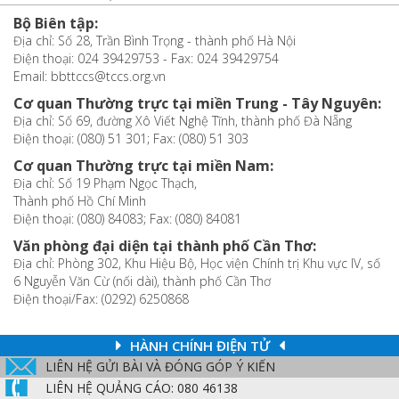
Bộ Biên tập:
Địa chỉ: Số 28, Trần Bình Trọng - thành phố Hà Nội
Điện thoại: 024 39429753 - Fax: 024 39429754
Email: bbttccs@tccs.org.vn
Cơ quan Thường trực tại miền Trung - Tây Nguyên:
Địa chỉ: Số 69, đường Xô Viết Nghệ Tĩnh, thành phố Đà Nẵng
Điện thoại: (080) 51 301; Fax: (080) 51 303
Cơ quan Thường trực tại miền Nam:
Địa chỉ: Số 19 Phạm Ngọc Thạch,
Thành phố Hồ Chí Minh
Điện thoại: (080) 84083; Fax: (080) 84081
Văn phòng đại diện tại thành phố Cần Thơ:
Địa chỉ: Phòng 302, Khu Hiệu Bộ, Học viện Chính trị Khu vực IV, số
6 Nguyễn Văn Cừ (nối dài), thành phố Cần Thơ
Điện thoại/Fax: (0292) 6250868
HÀNH CHÍNH ĐIỆN TỬ
LIÊN HỆ GỬI BÀI VÀ ĐÓNG GÓP Ý KIẾN
LIÊN HỆ QUẢNG CÁO: 080 46138