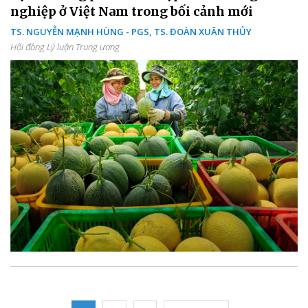
nghiệp ở Việt Nam trong bối cảnh mới
TS. NGUYỄN MẠNH HÙNG - PGS, TS. ĐOÀN XUÂN THỦY
Hội đồng Lý luận Trung ương