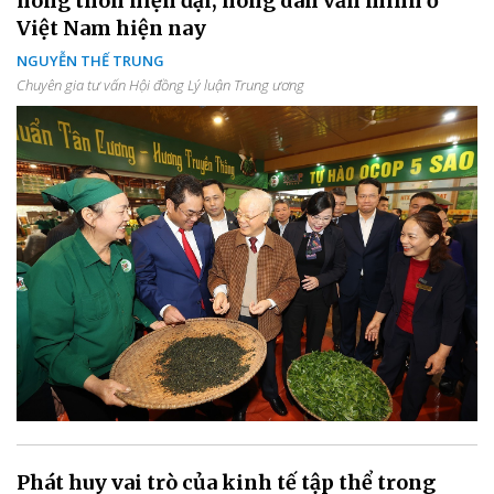
nông thôn hiện đại, nông dân văn minh ở
Việt Nam hiện nay
NGUYỄN THẾ TRUNG
Chuyên gia tư vấn Hội đồng Lý luận Trung ương
Phát huy vai trò của kinh tế tập thể trong