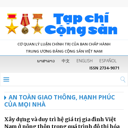
CƠ QUAN LÝ LUẬN CHÍNH TRỊ CỦA BAN CHẤP HÀNH
TRUNG ƯƠNG ĐẢNG CỘNG SẢN VIỆT NAM
ພາສາລາວ
中文
ENGLISH
ESPAÑOL
ISSN 2734-9071
AN TOÀN GIAO THÔNG, HẠNH PHÚC
CỦA MỌI NHÀ
Xây dựng và duy trì hệ giá trị gia đình Việt
Nam ở nông thôn trong quá trình đô thị hóa