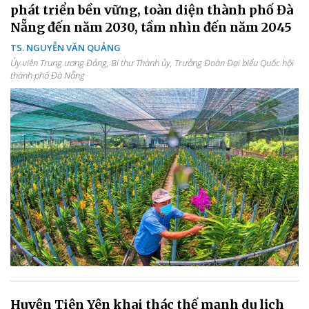
phát triển bền vững, toàn diện thành phố Đà
Nẵng đến năm 2030, tầm nhìn đến năm 2045
TS. NGUYỄN VĂN QUẢNG
Ủy viên Trung ương Đảng, Bí thư Thành ủy, Trưởng Đoàn Đại biểu Quốc hội
thành phố Đà Nẵng
Huyện Tiên Yên khai thác thế mạnh du lịch