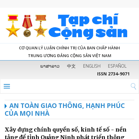
CƠ QUAN LÝ LUẬN CHÍNH TRỊ CỦA BAN CHẤP HÀNH
TRUNG ƯƠNG ĐẢNG CỘNG SẢN VIỆT NAM
ພາສາລາວ
中文
ENGLISH
ESPAÑOL
ISSN 2734-9071
AN TOÀN GIAO THÔNG, HẠNH PHÚC
CỦA MỌI NHÀ
Xây dựng chính quyền số, kinh tế số - nền
tảng để tỉnh Quảng Ninh phát triển thông