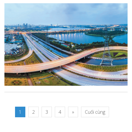
1
2
3
4
»
Cuối cùng