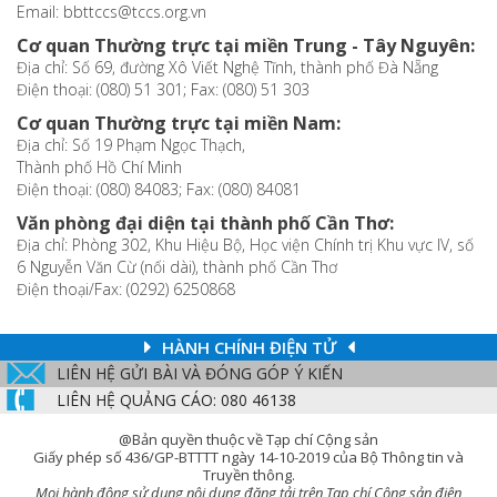
Email: bbttccs@tccs.org.vn
Cơ quan Thường trực tại miền Trung - Tây Nguyên:
Địa chỉ: Số 69, đường Xô Viết Nghệ Tĩnh, thành phố Đà Nẵng
Điện thoại: (080) 51 301; Fax: (080) 51 303
Cơ quan Thường trực tại miền Nam:
Địa chỉ: Số 19 Phạm Ngọc Thạch,
Thành phố Hồ Chí Minh
Điện thoại: (080) 84083; Fax: (080) 84081
Văn phòng đại diện tại thành phố Cần Thơ:
Địa chỉ: Phòng 302, Khu Hiệu Bộ, Học viện Chính trị Khu vực IV, số
6 Nguyễn Văn Cừ (nối dài), thành phố Cần Thơ
Điện thoại/Fax: (0292) 6250868
HÀNH CHÍNH ĐIỆN TỬ
LIÊN HỆ GỬI BÀI VÀ ĐÓNG GÓP Ý KIẾN
LIÊN HỆ QUẢNG CÁO: 080 46138
@Bản quyền thuộc về Tạp chí Cộng sản
Giấy phép số 436/GP-BTTTT ngày 14-10-2019 của Bộ Thông tin và
Truyền thông.
Mọi hành động sử dụng nội dung đăng tải trên Tạp chí Cộng sản điện