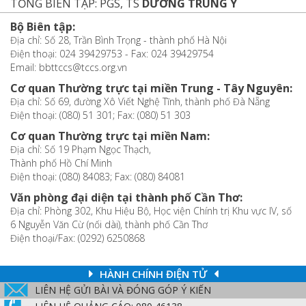
TỔNG BIÊN TẬP: PGS, TS
DƯƠNG TRUNG Ý
Bộ Biên tập:
Địa chỉ: Số 28, Trần Bình Trọng - thành phố Hà Nội
Điện thoại: 024 39429753 - Fax: 024 39429754
Email: bbttccs@tccs.org.vn
Cơ quan Thường trực tại miền Trung - Tây Nguyên:
Địa chỉ: Số 69, đường Xô Viết Nghệ Tĩnh, thành phố Đà Nẵng
Điện thoại: (080) 51 301; Fax: (080) 51 303
Cơ quan Thường trực tại miền Nam:
Địa chỉ: Số 19 Phạm Ngọc Thạch,
Thành phố Hồ Chí Minh
Điện thoại: (080) 84083; Fax: (080) 84081
Văn phòng đại diện tại thành phố Cần Thơ:
Địa chỉ: Phòng 302, Khu Hiệu Bộ, Học viện Chính trị Khu vực IV, số
6 Nguyễn Văn Cừ (nối dài), thành phố Cần Thơ
Điện thoại/Fax: (0292) 6250868
HÀNH CHÍNH ĐIỆN TỬ
LIÊN HỆ GỬI BÀI VÀ ĐÓNG GÓP Ý KIẾN