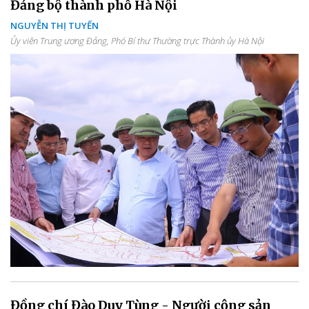
Đảng bộ thành phố Hà Nội
NGUYỄN THỊ TUYẾN
Ủy viên Trung ương Đảng, Phó Bí thư Thường trực Thành ủy Hà Nội
Đồng chí Đào Duy Tùng - Người cộng sản