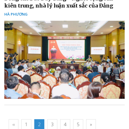
kiên trung, nhà lý luận xuất sắc của Đảng
HÀ PHƯƠNG
‹‹
1
2
3
4
5
»