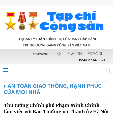
CƠ QUAN LÝ LUẬN CHÍNH TRỊ CỦA BAN CHẤP HÀNH
TRUNG ƯƠNG ĐẢNG CỘNG SẢN VIỆT NAM
ພາສາລາວ
中文
ENGLISH
ESPAÑOL
ISSN 2734-9071
AN TOÀN GIAO THÔNG, HẠNH PHÚC
CỦA MỌI NHÀ
Thủ tướng Chính phủ Phạm Minh Chính
làm việc với Ban Thường vụ Thành ủy Hà Nội