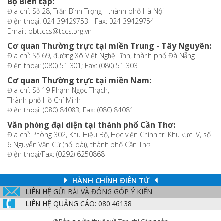
Bộ Biên tập:
Địa chỉ: Số 28, Trần Bình Trọng - thành phố Hà Nội
Điện thoại: 024 39429753 - Fax: 024 39429754
Email: bbttccs@tccs.org.vn
Cơ quan Thường trực tại miền Trung - Tây Nguyên:
Địa chỉ: Số 69, đường Xô Viết Nghệ Tĩnh, thành phố Đà Nẵng
Điện thoại: (080) 51 301; Fax: (080) 51 303
Cơ quan Thường trực tại miền Nam:
Địa chỉ: Số 19 Phạm Ngọc Thạch,
Thành phố Hồ Chí Minh
Điện thoại: (080) 84083; Fax: (080) 84081
Văn phòng đại diện tại thành phố Cần Thơ:
Địa chỉ: Phòng 302, Khu Hiệu Bộ, Học viện Chính trị Khu vực IV, số
6 Nguyễn Văn Cừ (nối dài), thành phố Cần Thơ
Điện thoại/Fax: (0292) 6250868
HÀNH CHÍNH ĐIỆN TỬ
LIÊN HỆ GỬI BÀI VÀ ĐÓNG GÓP Ý KIẾN
LIÊN HỆ QUẢNG CÁO: 080 46138