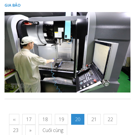
GIA BẢO
‹‹
17
18
19
20
21
22
23
»
Cuối cùng